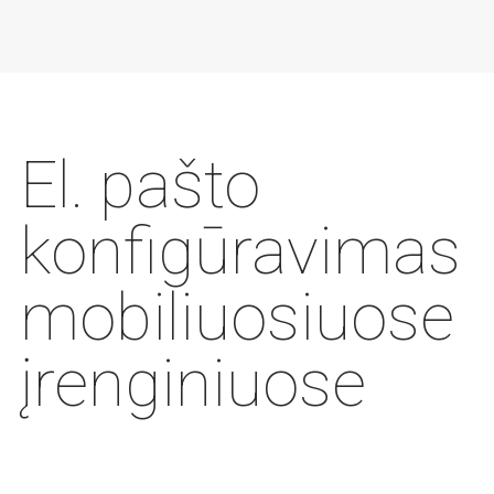
El. pašto
konfigūravimas
mobiliuosiuose
įrenginiuose