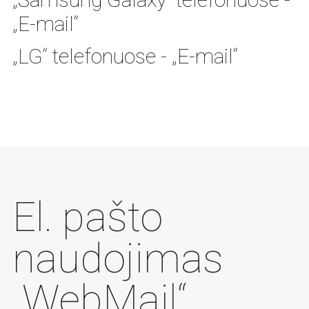
„E-mail“
„LG“ telefonuose - „E-mail“
El. pašto
naudojimas
„WebMail“