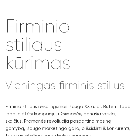
Firminio
stiliaus
kūrimas
Vieningas firminis stilius
Firminio stiliaus reikalingumas išaugo XX a. pr. Būtent tada
labai plėtėsi kompanijų, užsiimančių panašia veikla,
skaičius. Pramonės revoliucija paspartino masinę
gamybą, išaugo marketingo galia, o išsiskirti iš konkurentų
tapo gyvybiškai svarbu kiekvienai įmonei.