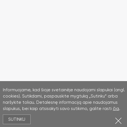
Informuojame, kad šioje svetainėje naudojami slapukai (angl.
cookies). Sutikdami, paspauskite mygtuką „Sutinku“ arba
naršykite toliau. Detalesnę informaciją apie naudojamus
slapukus, bei kaip atsisakyti savo sutikimo, galite rasti
čia
.
SUTINKU