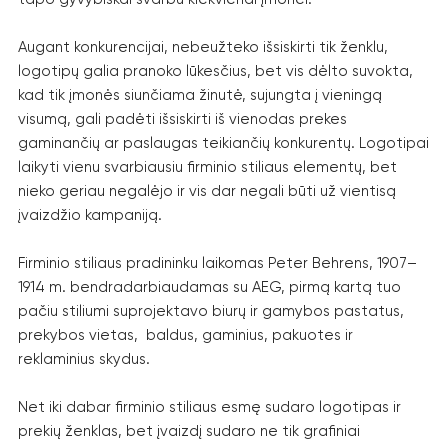
Augant konkurencijai, nebeužteko išsiskirti tik ženklu,
logotipų galia pranoko lūkesčius, bet vis dėlto suvokta,
kad tik įmonės siunčiama žinutė, sujungta į vieningą
visumą, gali padėti išsiskirti iš vienodas prekes
gaminančių ar paslaugas teikiančių konkurentų. Logotipai
laikyti vienu svarbiausiu firminio stiliaus elementų, bet
nieko geriau negalėjo ir vis dar negali būti už vientisą
įvaizdžio kampaniją.
Firminio stiliaus pradininku laikomas Peter Behrens, 1907–
1914 m. bendradarbiaudamas su AEG, pirmą kartą tuo
pačiu stiliumi suprojektavo biurų ir gamybos pastatus,
prekybos vietas, baldus, gaminius, pakuotes ir
reklaminius skydus.
Net iki dabar firminio stiliaus esmę sudaro logotipas ir
prekių ženklas, bet įvaizdį sudaro ne tik grafiniai