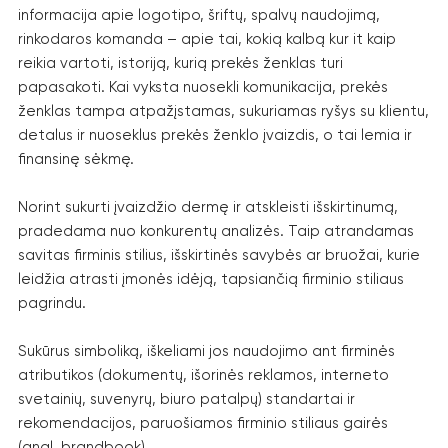
informacija apie logotipo, šriftų, spalvų naudojimą,
rinkodaros komanda – apie tai, kokią kalbą kur it kaip
reikia vartoti, istoriją, kurią prekės ženklas turi
papasakoti. Kai vyksta nuosekli komunikacija, prekės
ženklas tampa atpažįstamas, sukuriamas ryšys su klientu,
detalus ir nuoseklus prekės ženklo įvaizdis, o tai lemia ir
finansinę sėkmę.
Norint sukurti įvaizdžio dermę ir atskleisti išskirtinumą,
pradedama nuo konkurentų analizės. Taip atrandamas
savitas firminis stilius, išskirtinės savybės ar bruožai, kurie
leidžia atrasti įmonės idėją, tapsiančią firminio stiliaus
pagrindu.
Sukūrus simboliką, iškeliami jos naudojimo ant firminės
atributikos (dokumentų, išorinės reklamos, interneto
svetainių, suvenyrų, biuro patalpų) standartai ir
rekomendacijos, paruošiamos firminio stiliaus gairės
(angl. brandbook).