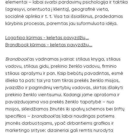
elementai – labai svarbi pardavimų psichologija ir taktika
(agresyvi, orientuota į klientą), geografinė vieta,
socialinė aplinka ir t. t. Visa tai išsiaiškinus, pradedamas
kūrybinis procesas, paremtas jau suformuluota idėja.
Logotipo kūrimas - keletas pavyzdžių...
Brandbook kūrimas - keletas pavyzdžių...
Brandbook
’as vadinamas įvairiai: stiliaus knyga, stiliaus
vadovu, stiliaus gidu, prekinio ženklo vadovu, firminio
stiliaus aprašymu ir pan. Kaip bebūtų pavadintas, esmė
išlieka ta pati: tai yra tam tikras prekės ženklo misijos,
įvaizdžio ir pagrindinių vertybių vadovas, skirtas išlaikyti
prekinio ženklo vientisumui. Kadangi jame aprašoma ir
pavaizduojama visa prekės ženklo tapatybė – nuo
misijos, skleidžiamos žinutės iki spalvų schemos bei šriftų
specifikos –
brandbook
’as labai naudingas patiems
įmonės darbuotojams, ypač dirbantiems grafikos ir
marketingo srityse: dizaineriai gali remtis nurodyta