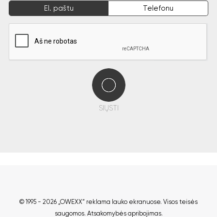
El. paštu
Telefonu
SIŲSTI
© 1995 - 2026
„OWEXX“ reklama lauko ekranuose.
Visos teisės
saugomos.
Atsakomybės apribojimas
.