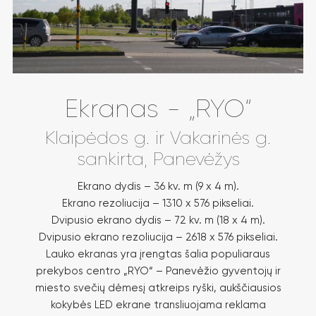
Ekranas - „RYO“
Klaipėdos g. ir Vakarinės g.
sankirta, Panevėžys
Ekrano dydis – 36 kv. m (9 x 4 m).
Ekrano rezoliucija – 1310 x 576 pikseliai.
Dvipusio ekrano dydis – 72 kv. m (18 x 4 m).
Dvipusio ekrano rezoliucija – 2618 x 576 pikseliai.
Lauko ekranas yra įrengtas šalia populiaraus
prekybos centro „RYO“ – Panevėžio gyventojų ir
miesto svečių dėmesį atkreips ryški, aukščiausios
kokybės LED ekrane transliuojama reklama