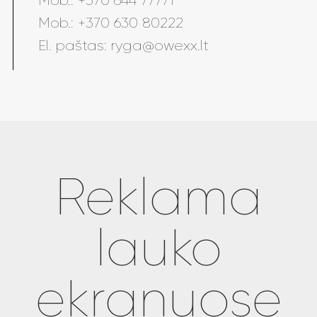
Mob.:
+370 644 77771
Mob.:
+370 630 80222
El. paštas:
ryga@owexx.lt
Reklama
lauko
ekranuose