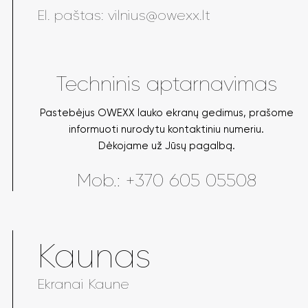
El. paštas:
vilnius@owexx.lt
Techninis aptarnavimas
Pastebėjus OWEXX lauko ekranų gedimus, prašome
informuoti nurodytu kontaktiniu numeriu.
Dėkojame už Jūsų pagalbą.
Mob.:
+370 605 05508
Kaunas
Ekranai Kaune