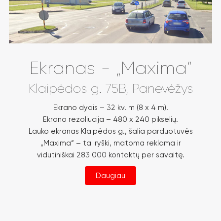
Ekranas - „Maxima“
Klaipėdos g. 75B, Panevėžys
Ekrano dydis – 32 kv. m (8 x 4 m).
Ekrano rezoliucija – 480 x 240 pikselių.
Lauko ekranas Klaipėdos g., šalia parduotuvės
„Maxima“ – tai ryški, matoma reklama ir
vidutiniškai 283 000 kontaktų per savaitę.
Daugiau