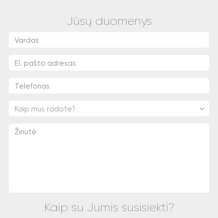
Jūsų duomenys
Kaip mus radote?
Kaip su Jumis susisiekti?