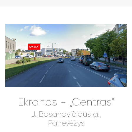
Ekranas - „Centras“
J. Basanavičiaus g.,
Panevėžys