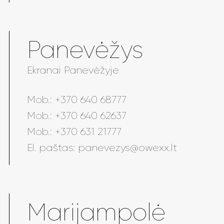
Panevėžys
Ekranai Panevėžyje
Mob.:
+370 640 68777
Mob.:
+370 640 62637
Mob.:
+370 631 21777
El. paštas:
panevezys@owexx.lt
Marijampolė