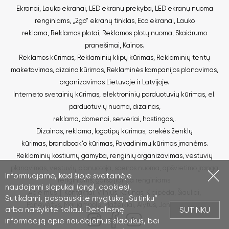
Ekranai
,
Lauko ekranai
,
LED ekranų prekyba
,
LED ekranų nuoma
renginiams
,
„2go“ ekranų tinklas
,
Eco ekranai
,
Lauko
reklama
,
Reklamos plotai
,
Reklamos plotų nuoma
,
Skaidrumo
pranešimai
,
Kainos
.
Reklamos kūrimas
,
Reklaminių klipų kūrimas
,
Reklaminių tentų
maketavimas, dizaino kūrimas
,
Reklaminės kampanijos planavimas,
organizavimas Lietuvoje ir Latvijoje
.
Interneto svetainių kūrimas
,
elektroninių parduotuvių kūrimas
,
el.
parduotuvių nuoma
,
dizainas,
reklama
,
domenai
,
serveriai
,
hostingas
,.
Dizainas, reklama
,
logotipų kūrimas
,
prekės ženklų
kūrimas
,
brandbook'o kūrimas
,
Pavadinimų kūrimas įmonėms
.
Reklaminių kostiumų gamyba
,
renginių organizavimas
,
vestuvių
planavimas
,
vestuvių planuotoja
,
scenos nuoma
,
apšvietimo įranga
Informuojame, kad šioje svetainėje
renginiams
,
garso įranga renginiams
.
naudojami slapukai (angl. cookies).
Apie mus
|
Kontaktai
:
Vilnius
,
Kaunas
,
Klaipėda
,
Šiauliai
,
Sutikdami, paspauskite mygtuką „Sutinku“
Panevėžys
,
Marijampolė
,
Mažeikiai
,
Alytus
,
Joniškis
,
Ryga
.
arba naršykite toliau. Detalesnę
SUTINKU
informaciją apie naudojamus slapukus, bei