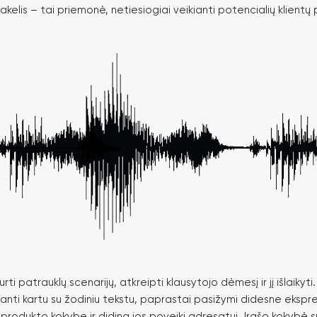
kelis – tai priemonė, netiesiogiai veikianti potencialių klientų 
rti patrauklų scenarijų, atkreipti klausytojo dėmesį ir jį išlaiky
anti kartu su žodiniu tekstu, paprastai pasižymi didesne ekspres
produkto kokybę ir didina jos poveikį adresatui. Įrašo kokyb