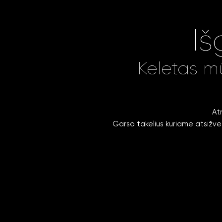
Iš
Keletas m
Atm
Garso takelius kuriame atsižve