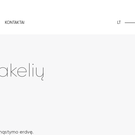
LT
KONTAKTAI
akelių
s mąstymo erdvę.