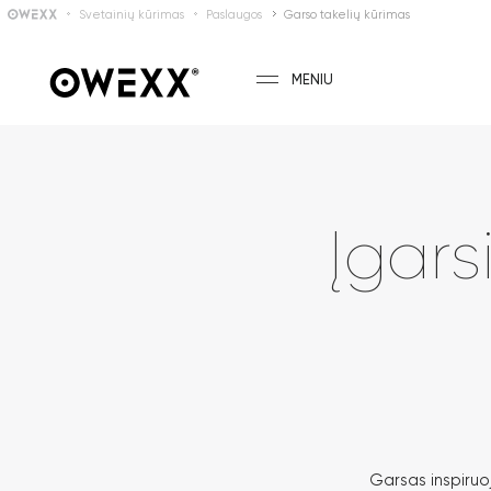
Svetainių kūrimas
Paslaugos
Garso takelių kūrimas
MENIU
Įgars
Garsas inspiruo