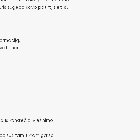
uris sugeba savo patirtį sieti su
formaciją.
vetainei.
ipus konkrečiai viešinimo
 balsus tam tikram garso