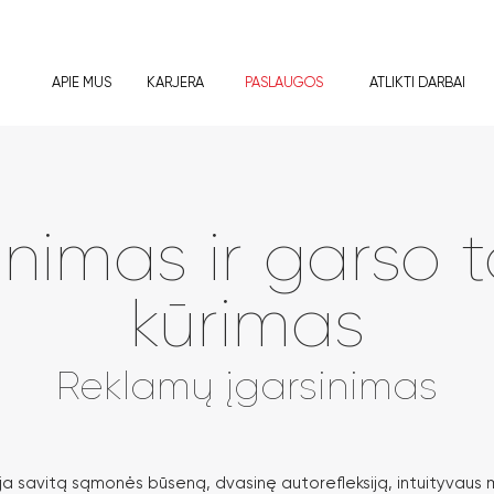
APIE MUS
KARJERA
PASLAUGOS
ATLIKTI DARBAI
inimas ir garso t
kūrimas
Reklamų įgarsinimas
ja savitą sąmonės būseną, dvasinę autorefleksiją, intuityvau