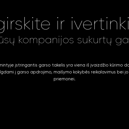
girskite ir ivertink
ūsų kompanijos sukurtų gar
intyje įstringantis garso takelis yra viena iš įvaizdžio kūrimo da
lgdami į garso apdrojimo, maišymo kokybės reikalavimus bei jo 
priemonei.