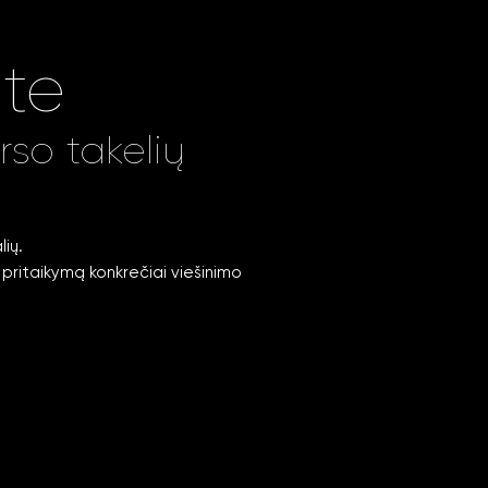
ite
so takelių
lių.
pritaikymą konkrečiai viešinimo