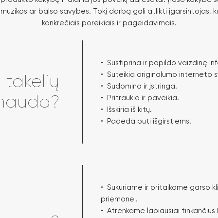
muzikos ar balso savybes. Tokį darbą gali atlikti įgarsintojas, k
konkrečiais poreikiais ir pageidavimais.
• Sustiprina ir papildo vaizdinę in
• Suteikia originalumo interneto s
 takelių
• Sudomina ir įstringa.
nauda?
• Pritraukia ir paveikia.
• Išskiria iš kitų.
• Padeda būti išgirstiems.
• Sukuriame ir pritaikome garso kl
priemonei.
• Atrenkame labiausiai tinkančius