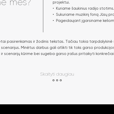
me mes?
projektui.
• Kuriame šaukinius radijo stotims
• Sukuriame muzikinį foną Jūsų pro
• Pageidaujant įgarsiname keliom
ai pasirenkamas ir žodinis tekstas. Tačiau tokia tarpdalykinė 
 scenarijus. Minėtus darbus gali atlikti tik toks garso produkcijos 
r scenarijų kūrime bei sugeba garso įrašus pritaikyti konkrečia
Skaityti daugiau