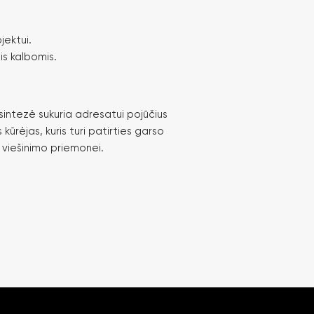
.
jektui.
is kalbomis.
sintezė sukuria adresatui pojūčius
kūrėjas, kuris turi patirties garso
i viešinimo priemonei.