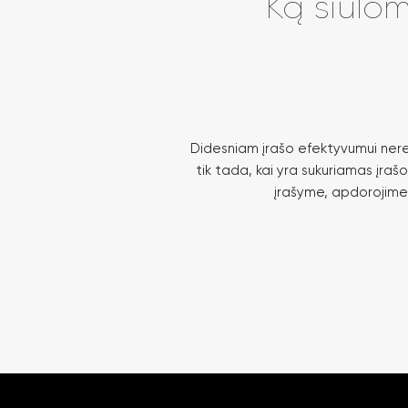
Ką siūlo
Didesniam įrašo efektyvumui neret
tik tada, kai yra sukuriamas įrašo
įrašyme, apdorojime i