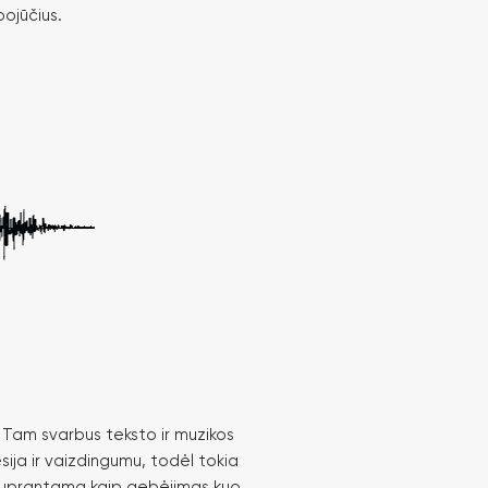
pojūčius.
ti. Tam svarbus teksto ir muzikos
ija ir vaizdingumu, todėl tokia
ė suprantama kaip gebėjimas kuo