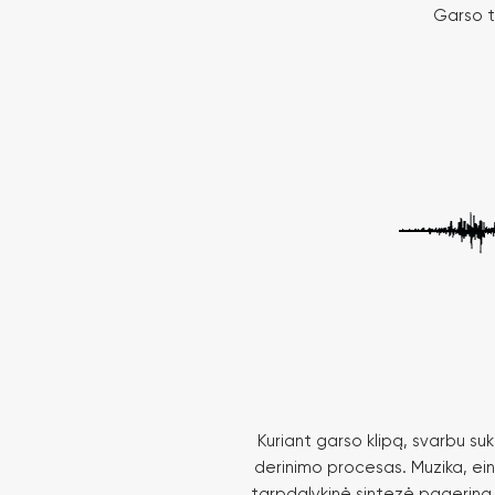
Garso ta
Kuriant garso klipą, svarbu suku
derinimo procesas. Muzika, ein
tarpdalykinė sintezė pagerina 