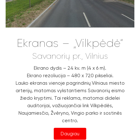
Ekranas – „Vilkpėdė“
Savanorių pr., Vilnius
Ekrano dydis – 24 kv. m (4 x 6 m).
Ekrano rezoliucija – 480 x 720 pikseliai.
Lauko ekranas vienoje pagrindinių Vilniaus miesto
arterijų, matomas vykstantiems Savanorių eismo
žiedo kryptimi. Tai reklama, matomai didelei
auditorijai, važiuojančiai link Vilkpėdės,
Naujamiesčio, Žvėryno, Vingio parko ir sostinės
centro.
Daugiau