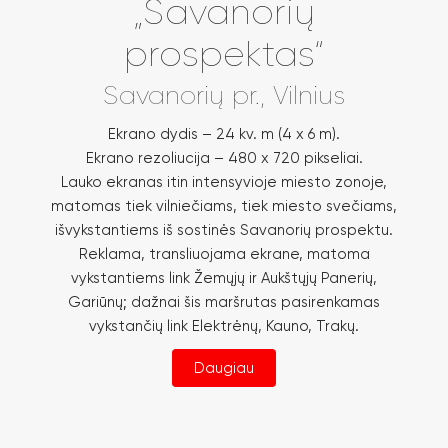
„Savanorių
prospektas“
Savanorių pr., Vilnius
Ekrano dydis – 24 kv. m (4 x 6 m).
Ekrano rezoliucija – 480 x 720 pikseliai.
Lauko ekranas itin intensyvioje miesto zonoje,
matomas tiek vilniečiams, tiek miesto svečiams,
išvykstantiems iš sostinės Savanorių prospektu.
Reklama, transliuojama ekrane, matoma
vykstantiems link Žemųjų ir Aukštųjų Panerių,
Gariūnų; dažnai šis maršrutas pasirenkamas
vykstančių link Elektrėnų, Kauno, Trakų.
Daugiau