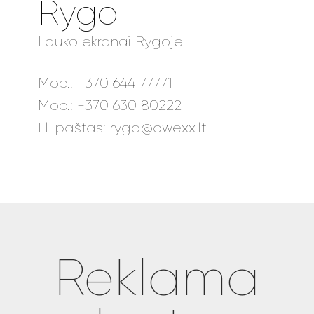
Ryga
Lauko ekranai Rygoje
Mob.:
+370 644 77771
Mob.:
+370 630 80222
El. paštas:
ryga@owexx.lt
Reklama