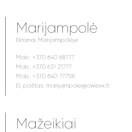
Marijampolė
Ekranai Marijampolėje
Mob.:
+370 640 68777
Mob.:
+370 631 21777
Mob.:
+370 640 77758
El. paštas:
marijampole@owexx.lt
Mažeikiai