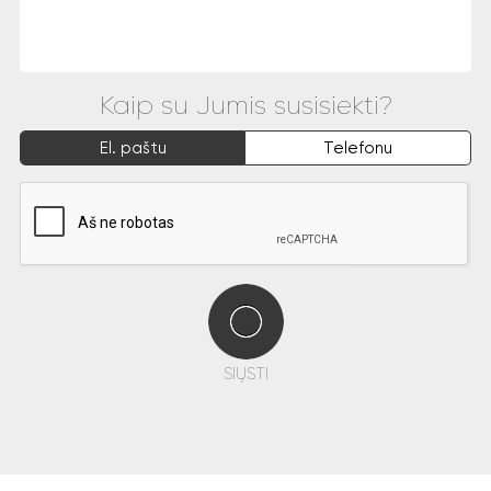
Kaip su Jumis susisiekti?
El. paštu
Telefonu
SIŲSTI