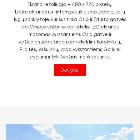
Ekrano rezoliucija – 480 x 720 pikselių.
Lauko ekranas itin intensyvaus eismo zonoje, kelių
lygių sankryžoje, kur susitinka Oslo ir Erfurto gatvės
bei Vilniaus vakarinis aplinkkelis. LED ekranas
matomas vykstantiems Oslo gatve ir
važiuojantiems arba į aplinkkelį link Karoliniškių,
Pilaitės, Viršuliškių, arba vykstantiems Gariūnų
kryptimi ir link išvažiavimo iš sostinės.
Daugiau