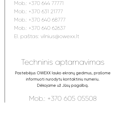
Mob.:
+370 644 77771
Mob.:
+370 631 21777
Mob.:
+370 640 68777
Mob.:
+370 640 62637
El. paštas:
vilnius@owexx.lt
Techninis aptarnavimas
Pastebėjus OWEXX lauko ekranų gedimus, prašome
informuoti nurodytu kontaktiniu numeriu.
Dėkojame už Jūsų pagalbą.
Mob.:
+370 605 05508