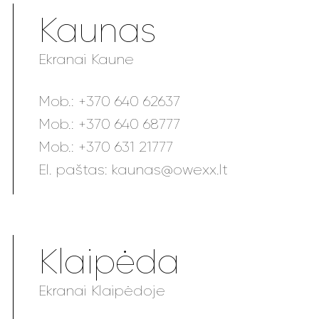
Kaunas
Ekranai Kaune
Mob.:
+370 640 62637
Mob.:
+370 640 68777
Mob.:
+370 631 21777
El. paštas:
kaunas@owexx.lt
Klaipėda
Ekranai Klaipėdoje