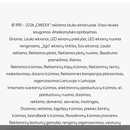
© 1995 - 2026
„OWEXX“ reklama lauko ekranuose.
Visos teisės
saugomos.
Atsakomybės apribojimas
.
Ekranai
,
Lauko ekranai
,
LED ekranų prekyba
,
LED ekranų nuoma
renginiams
,
„2go“ ekranų tinklas
,
Eco ekranai
,
Lauko
reklama
,
Reklamos plotai
,
Reklamos plotų nuoma
,
Skaidrumo
pranešimai
,
Kainos
.
Reklamos kūrimas
,
Reklaminių klipų kūrimas
,
Reklaminių tentų
maketavimas, dizaino kūrimas
,
Reklaminės kampanijos planavimas,
organizavimas Lietuvoje ir Latvijoje
.
Interneto svetainių kūrimas
,
elektroninių parduotuvių kūrimas
,
el.
parduotuvių nuoma
,
dizainas,
reklama
,
domenai
,
serveriai
,
hostingas
,.
Dizainas, reklama
,
logotipų kūrimas
,
prekės ženklų
kūrimas
,
brandbook'o kūrimas
,
Pavadinimų kūrimas įmonėms
.
Reklaminių kostiumų gamyba
,
renginių organizavimas
,
vestuvių
planavimas
,
vestuvių planuotoja
,
scenos nuoma
,
apšvietimo įranga