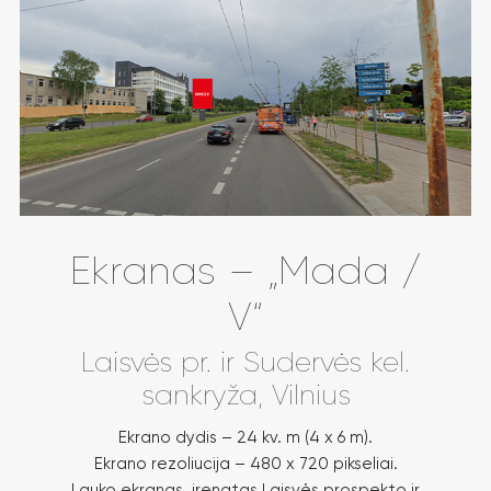
Ekranas – „Mada /
V“
Laisvės pr. ir Sudervės kel.
sankryža, Vilnius
Ekrano dydis – 24 kv. m (4 x 6 m).
Ekrano rezoliucija – 480 x 720 pikseliai.
Lauko ekranas, įrengtas Laisvės prospekto ir