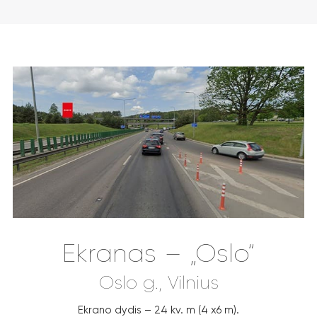
Ekranas – „Oslo“
Oslo g., Vilnius
Ekrano dydis – 24 kv. m (4 x6 m).