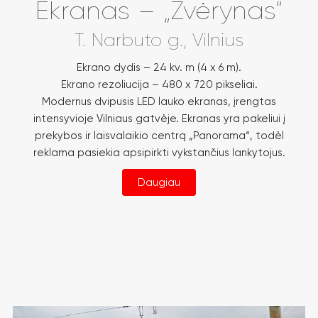
Ekranas – „Žvėrynas“
T. Narbuto g., Vilnius
Ekrano dydis – 24 kv. m (4 x 6 m).
Ekrano rezoliucija – 480 x 720 pikseliai.
Modernus dvipusis LED lauko ekranas, įrengtas
intensyvioje Vilniaus gatvėje. Ekranas yra pakeliui į
prekybos ir laisvalaikio centrą „Panorama“, todėl
reklama pasiekia apsipirkti vykstančius lankytojus.
Daugiau