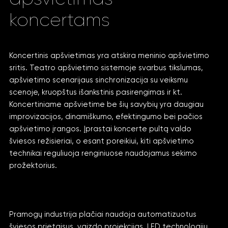
koncertams
Koncertinis apšvietimas yra atskira meninio apšvietimo
sritis. Teatro apšvietimo sistemoje svarbus tikslumas,
apšvietimo scenarijaus sinchronizacija su veiksmu
scenoje, kruopštus išankstinis pasirengimas ir kt.
Koncertiniame apšvietime be šių savybių yra daugiau
improvizacijos, dinamiškumo, efektingumo bei pačios
apšvietimo įrangos. Įprastai koncerte pultą valdo
šviesos režisieriai, o esant poreikiui, kiti apšvietimo
technikai reguliuoja renginiuose naudojamus sekimo
prožektorius.
Pramogų industrija plačiai naudoja automatizuotus
šviesos prietaisus, vaizdo projekcijas, LED technologijų