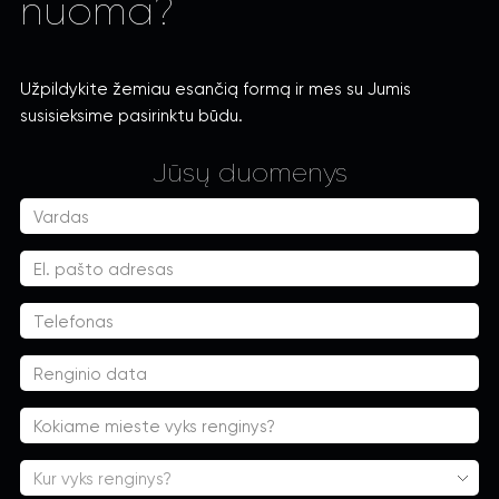
nuoma?
Užpildykite žemiau esančią formą ir mes su Jumis
susisieksime pasirinktu būdu.
Jūsų duomenys
Kur vyks renginys?