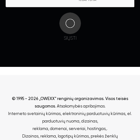
SIŲSTI
© 1995 - 2026 „OWEXX“ renginių organizavimas. Visos teisės
saugomos.
Atsakomybės apribojimas
.
Interneto svetainių kūrimas
,
elektroninių parduotuvių kūrimas
,
el.
parduotuvių nuoma
,
dizainas,
reklama
,
domenai
,
serveriai
,
hostingas
,.
Dizainas, reklama
,
logotipų kūrimas
,
prekės ženklų