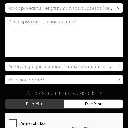
Koks apšvietimui įrengti numatytas biudžetas (be PVM)?
Ar reikalinga garso aparatūra, muzikos instrumentai?
Kaip mus radote?
Kaip su Jumis susisiekti?
El. paštu
Telefonu