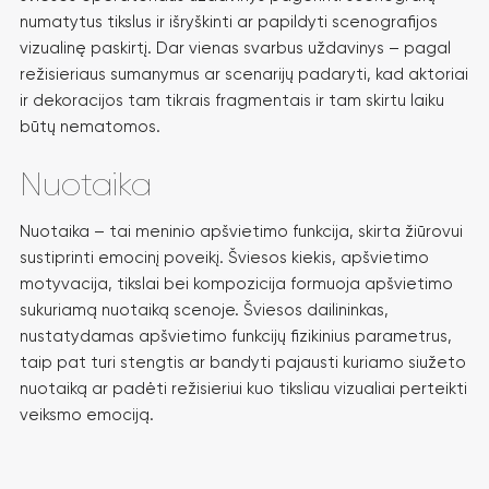
numatytus tikslus ir išryškinti ar papildyti scenografijos
vizualinę paskirtį. Dar vienas svarbus uždavinys – pagal
režisieriaus sumanymus ar scenarijų padaryti, kad aktoriai
ir dekoracijos tam tikrais fragmentais ir tam skirtu laiku
būtų nematomos.
Nuotaika
Nuotaika – tai meninio apšvietimo funkcija, skirta žiūrovui
sustiprinti emocinį poveikį. Šviesos kiekis, apšvietimo
motyvacija, tikslai bei kompozicija formuoja apšvietimo
sukuriamą nuotaiką scenoje. Šviesos dailininkas,
nustatydamas apšvietimo funkcijų fizikinius parametrus,
taip pat turi stengtis ar bandyti pajausti kuriamo siužeto
nuotaiką ar padėti režisieriui kuo tiksliau vizualiai perteikti
veiksmo emociją.