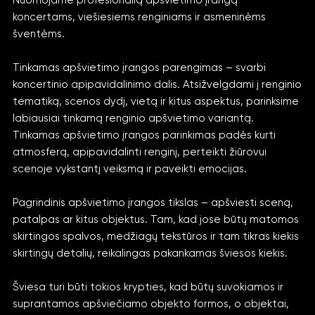
Nuomojame profesionalią apšvietimo įrangą
koncertams, viešiesiems renginiams ir asmeninėms
šventėms.
Tinkamas apšvietimo įrangos parengimas – svarbi
koncertinio apipavidalinimo dalis. Atsižvelgdami į renginio
tematiką, scenos dydį, vietą ir kitus aspektus, parinksime
labiausiai tinkamą renginio apšvietimo variantą.
Tinkamas apšvietimo įrangos parinkimas padės kurti
atmosferą, apipavidalinti renginį, perteikti žiūrovui
scenoje vykstantį veiksmą ir paveikti emocijas.
Pagrindinis apšvietimo įrangos tikslas – apšviesti sceną,
patalpas ar kitus objektus. Tam, kad jose būtų matomos
skirtingos spalvos, medžiagų tekstūros ir tam tikras kiekis
skirtingų detalių, reikalingas pakankamas šviesos kiekis.
Šviesa turi būti tokios krypties, kad būtų suvokiamos ir
suprantamos apšviečiamo objekto formos, o objektai,