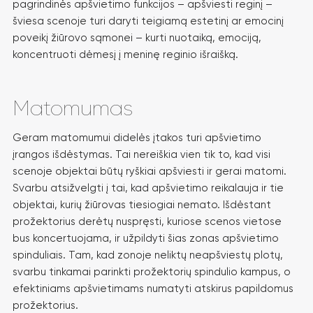
pagrindinės apšvietimo funkcijos – apšviesti reginį –
šviesa scenoje turi daryti teigiamą estetinį ar emocinį
poveikį žiūrovo sąmonei – kurti nuotaiką, emociją,
koncentruoti dėmesį į meninę reginio išraišką.
Matomumas
Geram matomumui didelės įtakos turi apšvietimo
įrangos išdėstymas. Tai nereiškia vien tik to, kad visi
scenoje objektai būtų ryškiai apšviesti ir gerai matomi.
Svarbu atsižvelgti į tai, kad apšvietimo reikalauja ir tie
objektai, kurių žiūrovas tiesiogiai nemato. Išdėstant
prožektorius derėtų nuspręsti, kuriose scenos vietose
bus koncertuojama, ir užpildyti šias zonas apšvietimo
spinduliais. Tam, kad zonoje neliktų neapšviestų plotų,
svarbu tinkamai parinkti prožektorių spindulio kampus, o
efektiniams apšvietimams numatyti atskirus papildomus
prožektorius.