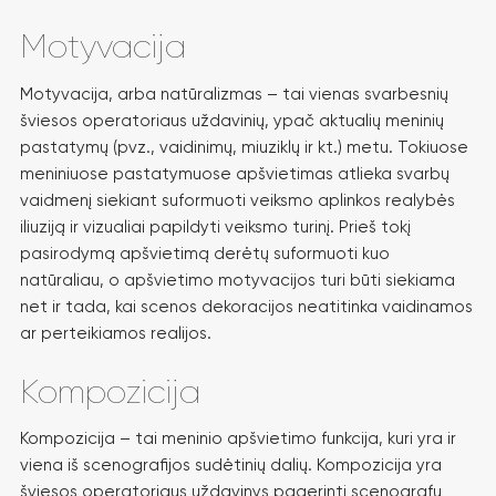
Motyvacija
Motyvacija, arba natūralizmas – tai vienas svarbesnių
šviesos operatoriaus uždavinių, ypač aktualių meninių
pastatymų (pvz., vaidinimų, miuziklų ir kt.) metu. Tokiuose
meniniuose pastatymuose apšvietimas atlieka svarbų
vaidmenį siekiant suformuoti veiksmo aplinkos realybės
iliuziją ir vizualiai papildyti veiksmo turinį. Prieš tokį
pasirodymą apšvietimą derėtų suformuoti kuo
natūraliau, o apšvietimo motyvacijos turi būti siekiama
net ir tada, kai scenos dekoracijos neatitinka vaidinamos
ar perteikiamos realijos.
Kompozicija
Kompozicija – tai meninio apšvietimo funkcija, kuri yra ir
viena iš scenografijos sudėtinių dalių. Kompozicija yra
šviesos operatoriaus uždavinys pagerinti scenografų