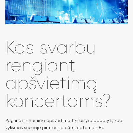
Kas svarbu
rengiant
apšvietimą
koncertams?
Pagrindinis meninio apšvietimo tikslas yra padaryti, kad
vyksmas scenoje pirmiausia būtų matomas. Be