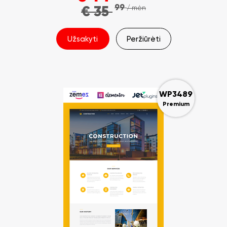
99
€
35
/ mėn
Užsakyti
Peržiūrėti
WP3489
Premium