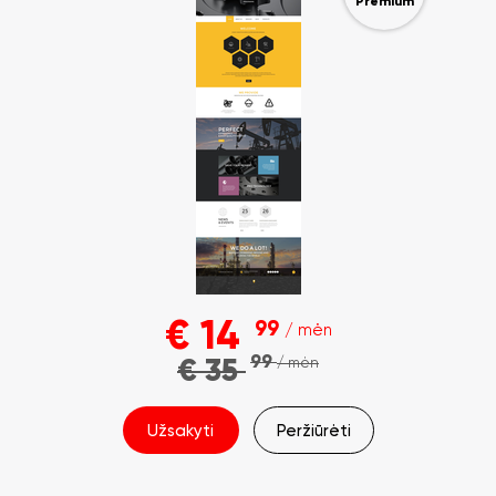
Premium
€
14
99
/ mėn
99
€
35
/ mėn
Užsakyti
Peržiūrėti