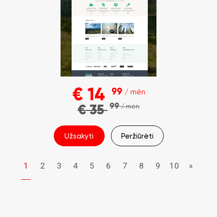
€
14
99
/ mėn
99
€
35
/ mėn
Užsakyti
Peržiūrėti
1
2
3
4
5
6
7
8
9
10
»