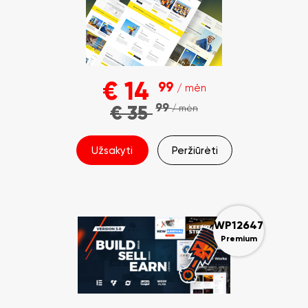
€
14
99
/ mėn
99
€
35
/ mėn
Užsakyti
Peržiūrėti
WP12647
Premium