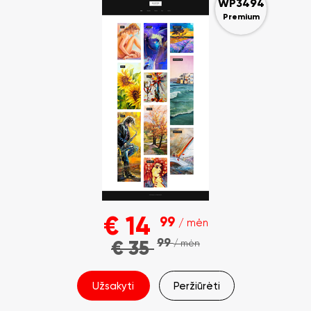
WP3494
Premium
€
14
99
/ mėn
99
€
35
/ mėn
Užsakyti
Peržiūrėti