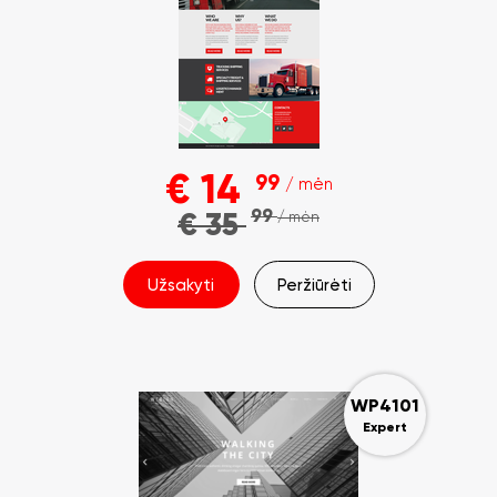
€
14
99
/ mėn
99
€
35
/ mėn
Užsakyti
Peržiūrėti
WP4101
Expert