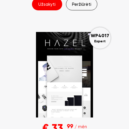
Užsakyti
Peržiūrėti
WP4017
Expert
€
33
99
/ mėn