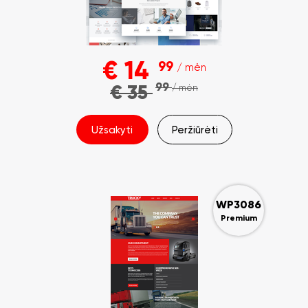
€
14
99
/ mėn
99
€
35
/ mėn
Užsakyti
Peržiūrėti
WP3086
Premium