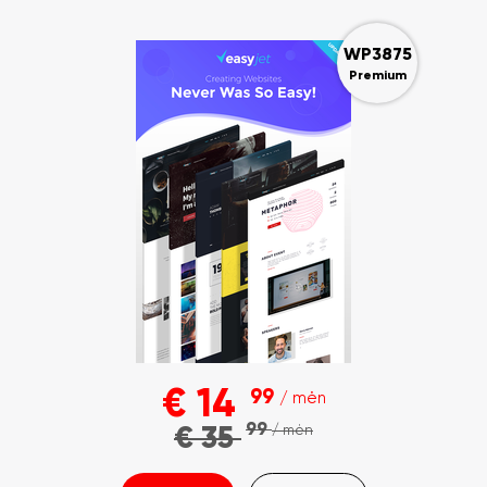
WP3875
Premium
€
14
99
/ mėn
99
€
35
/ mėn