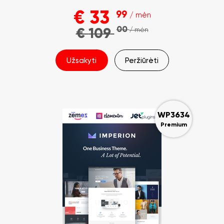
€
33
99
/ mėn
00
€
109
/ mėn
Užsakyti
Peržiūrėti
WP3634
Premium