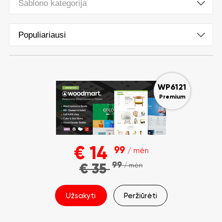
Šablono kategorija
Populiariausi
WP6121
Premium
€
14
99
/ mėn
99
€
35
/ mėn
Užsakyti
Peržiūrėti