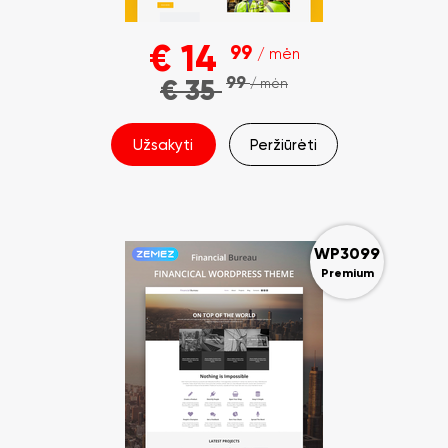
€
14
99
/ mėn
99
€
35
/ mėn
Užsakyti
Peržiūrėti
WP3099
Premium