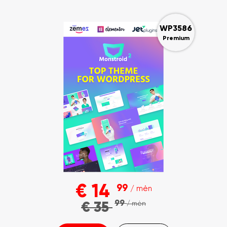
WP3586
Premium
€
14
99
/ mėn
99
€
35
/ mėn