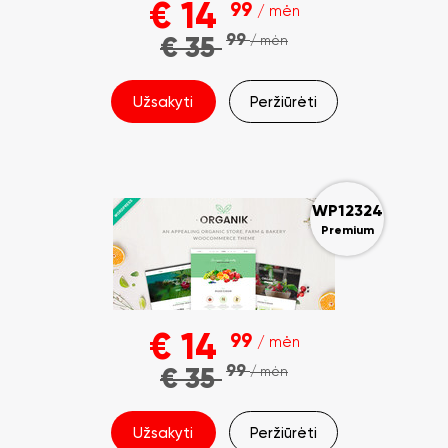
€
14
99
/ mėn
99
€
35
/ mėn
Užsakyti
Peržiūrėti
WP12324
Premium
€
14
99
/ mėn
99
€
35
/ mėn
Užsakyti
Peržiūrėti