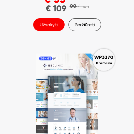
00
€
109
/ mėn
Užsakyti
Peržiūrėti
WP3370
Premium