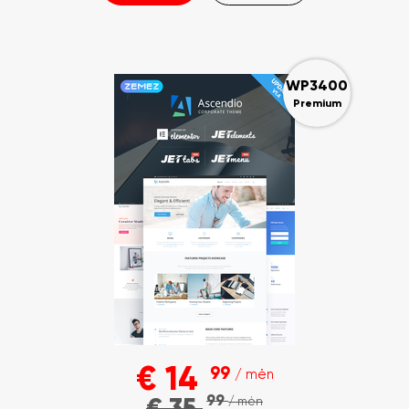
WP3400
Premium
€
14
99
/ mėn
99
€
35
/ mėn