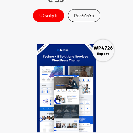
Užsakyti
Peržiūrėti
WP4726
Expert