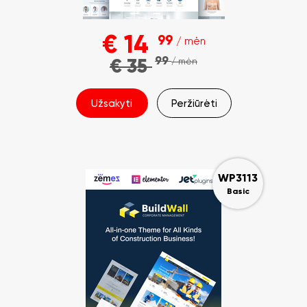
€
14
99
/ mėn
99
€
35
/ mėn
Užsakyti
Peržiūrėti
WP3113
Basic