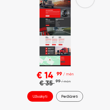
€
14
99
/ mėn
99
€
35
/ mėn
Užsakyti
Peržiūrėti