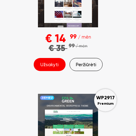
€
14
99
/ mėn
99
€
35
/ mėn
Užsakyti
Peržiūrėti
WP2917
Premium