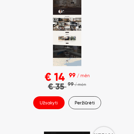
€
14
99
/ mėn
99
€
35
/ mėn
Užsakyti
Peržiūrėti