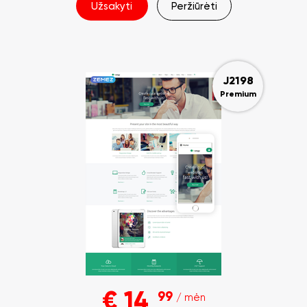
Užsakyti
Peržiūrėti
J2198
Premium
€
14
99
/ mėn