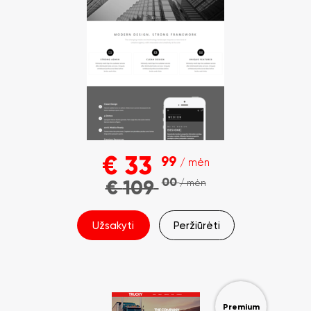
€
33
99
/ mėn
00
€
109
/ mėn
Užsakyti
Peržiūrėti
Premium