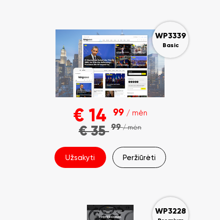
WP3339
Basic
€
14
99
/ mėn
99
€
35
/ mėn
Užsakyti
Peržiūrėti
WP3228