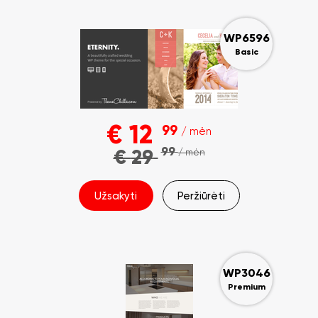
WP6596
Basic
€
12
99
/ mėn
99
€
29
/ mėn
Užsakyti
Peržiūrėti
WP3046
Premium