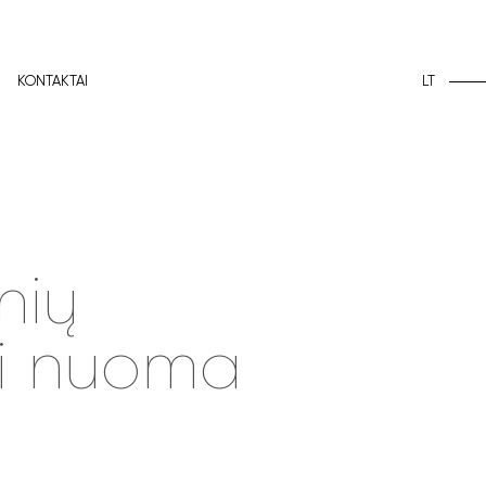
LT
KONTAKTAI
nių
ei nuoma