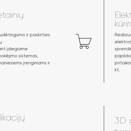
etainių
Elek
kūr
udėtingumo ir paskirties
Realizu
ų
elektro
ant įdiegiame
sprendi
mokėjimo sistemas,
papildo
aniesiems įrenginiams ir
pritaik
kt.
ikacijų
3D 