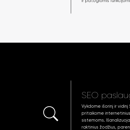
ir patogiomis funkcijomi
SEO paslau
Vykdome išorinį ir vidi
pritaikome internetiniu
sistemoms. Išanalizuoj
raktinius žodžius, paren