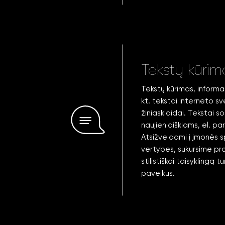
Tekstų kūri
Tekstų kūrimas, informac
kt. tekstai interneto s
žiniasklaidai. Tekstai s
naujienlaiškiams, el. pa
Atsižveldami į įmonės spe
vertybes, sukursime pra
stilistiškai taisyklingą tu
paveikus.