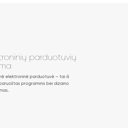
troninių parduotuvių
oma
nė elektroninė parduotuvė – tai iš
paruoštas programinis bei dizaino
mas.