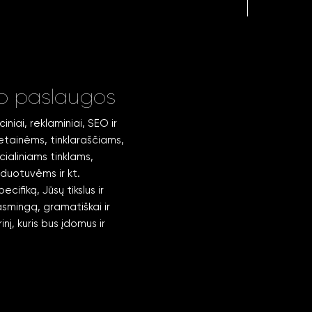
mo paslaugos
iniai, reklaminiai, SEO ir
vetainėms, tinklaraščiams,
ocialiniams tinklams,
rduotuvėms ir kt.
cifiką, Jūsų tikslus ir
smingą, gramatiškai ir
rinį, kuris bus įdomus ir