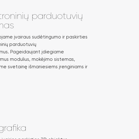
troninių parduotuvių
imas
ojame įvairaus sudėtingumo ir paskirties
ninių parduotuvių
mus. Pageidaujant įdiegiame
mus modulius, mokėjimo sistemas,
ome svetainę išmaniesiems įrenginiams ir
grafika