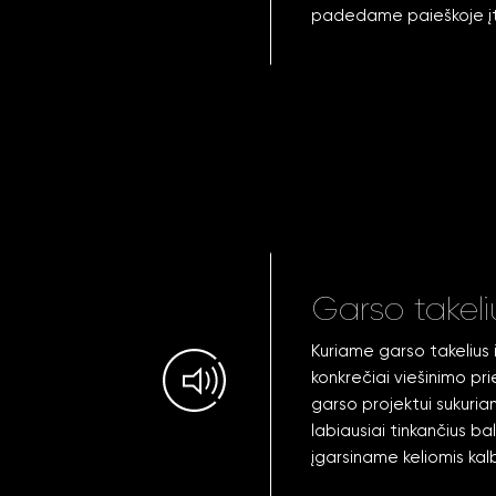
padedame paieškoje įtvi
Garso takeli
Kuriame garso takelius 
konkrečiai viešinimo pr
garso projektui sukuri
labiausiai tinkančius b
įgarsiname keliomis kal