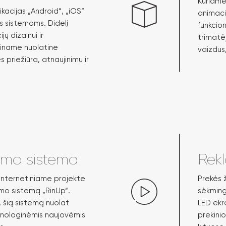
Kuriame 
kacijas „Android“, „iOS“
animaci
 sistemoms. Didelį
funkcio
ų dizainui ir
trimatė
piname nuolatine
vaizdus,
 priežiūra, atnaujinimu ir
dymo sistema
Rekl
 internetiniame projekte
Prekės ž
ymo sistemą „RinUp“.
sėkminga
, šią sistemą nuolat
LED ekra
nologinėmis naujovėmis
prekini