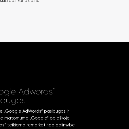
 sklaidos kanaluose.
ogle Adwords“
laugos
e „Google AdWords“ paslaugas ir
me matomumą „Google“ paieškoje.
s“ teikiama remarketingo galimybe