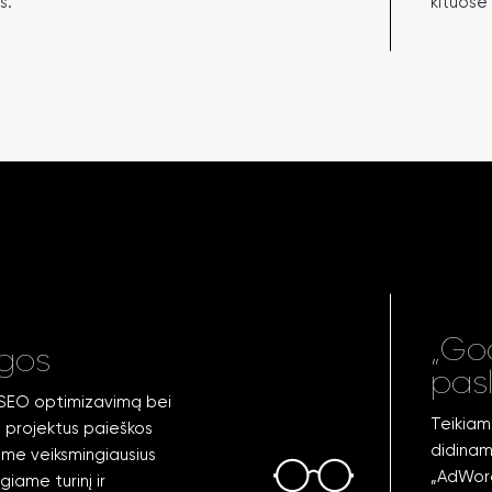
s.
kituose
„Go
gos
pas
nį SEO optimizavimą bei
Teikiam
s projektus paieškos
didina
ame veiksmingiausius
„AdWord
giame turinį ir