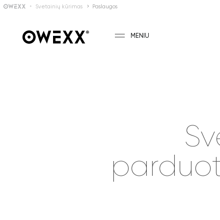
Svetainių kūrimas
Paslaugos
MENIU
Sv
parduot