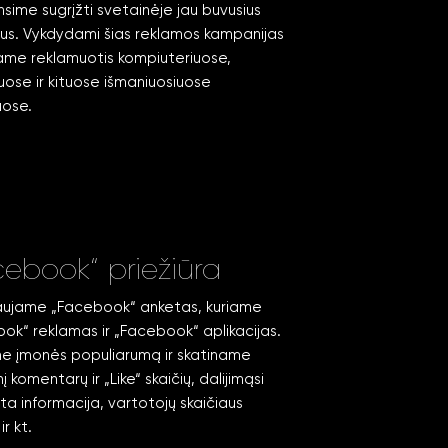
nsime sugrįžti svetainėje jau buvusius
jus. Vykdydami šias reklamos kampanijas
e reklamuotis kompiuteriuose,
uose ir kituose išmaniuosiuose
uose.
ebook“ priežiūra
ujame „Facebook“ anketas, kuriame
ok“ reklamas ir „Facebook“ aplikacijas.
e įmonės populiarumą ir skatiname
 komentarų ir „Like“ skaičių, dalijimąsi
ta informacija, vartotojų skaičiaus
r kt.