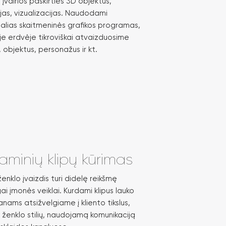
įvairios paskirties 3D objektus,
jas, vizualizacijas. Naudodami
nalias skaitmeninės grafikos programas,
je erdvėje tikroviškai atvaizduosime
 objektus, personažus ir kt.
aminių klipų kūrimas
enklo įvaizdis turi didelę reikšmę
i įmonės veiklai. Kurdami klipus lauko
nams atsižvelgiame į kliento tikslus,
o ženklo stilių, naudojamą komunikaciją