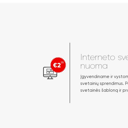
Interneto sv
€2
99
nuoma
Įgyvendiname ir vystome
svetainių sprendimus. P
svetainės šabloną ir pr