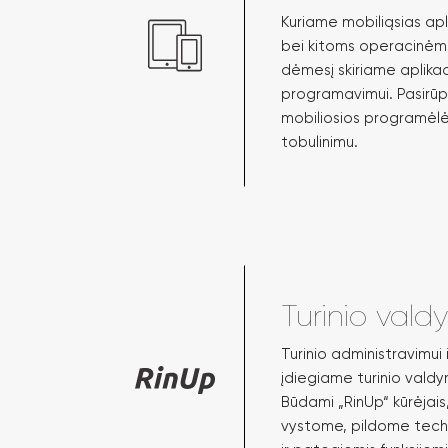
Kuriame mobiliąsias apli
bei kitoms operacinėms
dėmesį skiriame aplikacij
programavimui. Pasirū
mobiliosios programėlės
tobulinimu.
Turinio val
Turinio administravimui
įdiegiame turinio vald
Būdami „RinUp“ kūrėjais
vystome, pildome tech