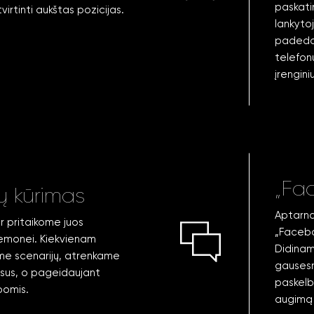
paskati
rtinti aukštas pozicijas.
lankyto
padedam
telefon
įrengini
„Fac
ų kūrimas
Aptarna
ir pritaikome juos
„Facebo
iemonei. Kiekvienam
Didinam
ame scenarijų, atrenkame
gausesnį
alsus, o pageidaujant
paskelb
bomis.
augimą i