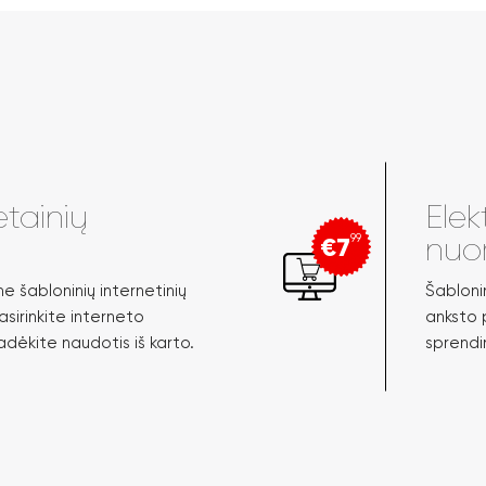
etainių
Elek
€7
99
nu
 šabloninių internetinių
Šabloni
asirinkite interneto
anksto 
adėkite naudotis iš karto.
sprendi