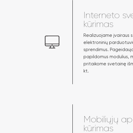
Interneto sv
kūrimas
Realizuojame įvairaus s
elektroninių parduotuvi
sprendimus. Pageidauj
papildomus modulius, 
pritaikome svetainę išm
kt.
Mobiliųjų apl
kūrimas