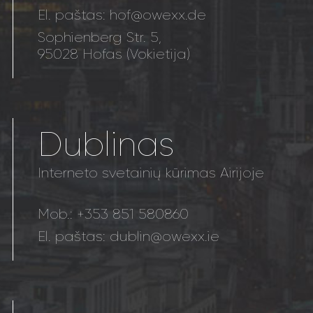
El. paštas:
hof@owexx.de
Sophienberg Str. 5,
95028 Hofas (Vokietija)
Dublinas
Interneto svetainių kūrimas Airijoje
Mob.:
+353 851 580860
El. paštas:
dublin@owexx.ie