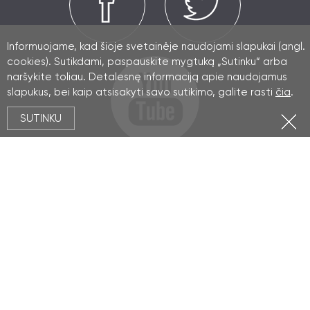
Informuojame, kad šioje svetainėje naudojami slapukai (angl.
cookies). Sutikdami, paspauskite mygtuką „Sutinku“ arba
naršykite toliau. Detalesnę informaciją apie naudojamus
slapukus, bei kaip atsisakyti savo sutikimo, galite rasti
čia
.
SUTINKU