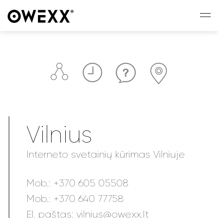
Vilnius
Interneto svetainių kūrimas Vilniuje
Mob.:
+370 605 05508
Mob.:
+370 640 77758
El. paštas:
vilnius@owexx.lt