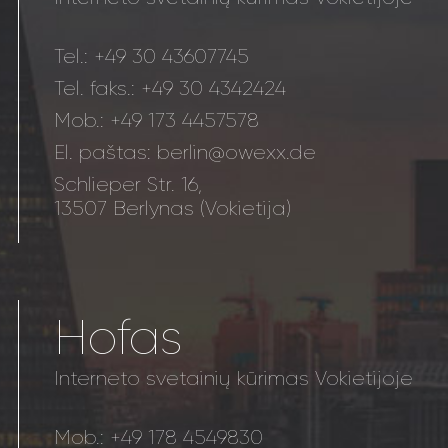
Tel.:
+49 30 43607745
Tel. faks.:
+49 30 4342424
Mob.:
+49 173 4457578
El. paštas:
berlin@owexx.de
Schlieper Str. 16,
13507 Berlynas (Vokietija)
Hofas
Interneto svetainių kūrimas Vokietijoje
Mob.:
+49 178 4549830