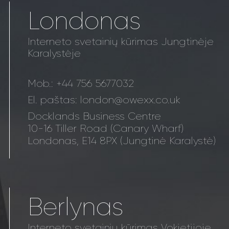
Londonas
Interneto svetainių kūrimas Jungtinėje
Karalystėje
Mob.:
+44 756 5677032
El. paštas:
london@owexx.co.uk
Docklands Business Centre
10-16 Tiller Road (Canary Wharf)
Londonas, E14 8PX (Jungtinė Karalystė)
Berlynas
Interneto svetainių kūrimas Vokietijoje