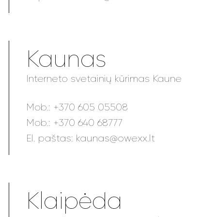
Kaunas
Interneto svetainių kūrimas Kaune
Mob.:
+370 605 05508
Mob.:
+370 640 68777
El. paštas:
kaunas@owexx.lt
Klaipėda