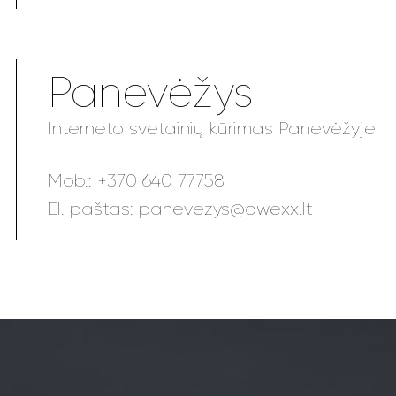
Panevėžys
Interneto svetainių kūrimas Panevėžyje
Mob.:
+370 640 77758
El. paštas:
panevezys@owexx.lt