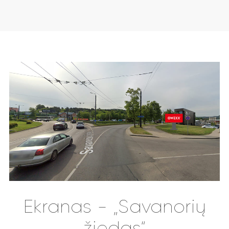
Ekranas - „Savanorių
žiedas“