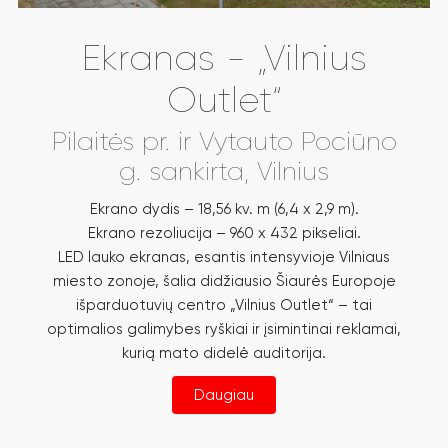
Ekranas - „Vilnius
Outlet“
Pilaitės pr. ir Vytauto Pociūno
g. sankirta, Vilnius
Ekrano dydis – 18,56 kv. m (6,4 x 2,9 m).
Ekrano rezoliucija – 960 x 432 pikseliai.
LED lauko ekranas, esantis intensyvioje Vilniaus
miesto zonoje, šalia didžiausio Šiaurės Europoje
išparduotuvių centro „Vilnius Outlet“ – tai
optimalios galimybes ryškiai ir įsimintinai reklamai,
kurią mato didelė auditorija.
Daugiau