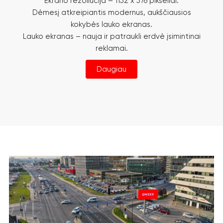
Ekrano rezoliucija – 1152 x 576 pikseliai.
Dėmesį atkreipiantis modernus, aukščiausios
kokybės lauko ekranas.
Lauko ekranas – nauja ir patraukli erdvė įsimintinai
reklamai.
Daugiau