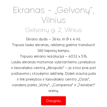
Ekranas - „Gelvonų“,
Vilnius
Gelvonų g. 2, Vilnius
Ekrano dydis – 36 kv. m (9 x 4 m).
Tripusis lauko ekranas, reklamą galima transliuoti
360 laipsnių kampu.
Tripusio ekrano rezoliucija – 4032 x 576.
Lauko ekranas matomas vykstantiems į prekybos
ir laisvalaikio centrą „Akropolis“ – jis stovi prie pat
įvažiavimo į stovėjimo aikštelę. Dideli srautai juda
ir link prekybos ir laisvalaikio centro „Ozas“,
vandens parko „Vichy“, „Compensa“ ir „Twinsbet“
arenų.
Daugiau