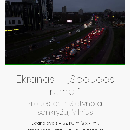
Ekranas - „Spaudos
rūmai“
Pilaitės pr. ir Sietyno g.
sankryža, Vilnius
Ekrano dydis – 32 kv. m (8 x 4 m).