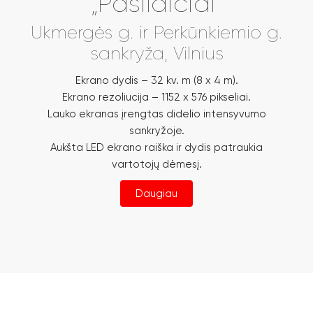
„Pašilaičiai“
Ukmergės g. ir Perkūnkiemio g.
sankryža, Vilnius
Ekrano dydis – 32 kv. m (8 x 4 m).
Ekrano rezoliucija – 1152 x 576 pikseliai.
Lauko ekranas įrengtas didelio intensyvumo
sankryžoje.
Aukšta LED ekrano raiška ir dydis patraukia
vartotojų dėmesį.
Daugiau