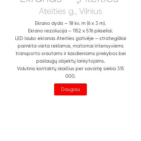
Ateities g., Vilnius
Ekrano dydis – 18 kv. m (6 x 3 m).
Ekrano rezoliucija – 1152 x 576 pikseliai.
LED lauko ekranas Ateities gatvėje – strategiškai
parinkta vieta reklamai, matomai intensyviems
transporto srautams ir kasdieniams prekybos bei
paslaugų objektų lankytojams.
Vidutinis kontaktų skaičius per savaitę siekia 315
000.
Daugiau