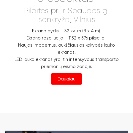
Pilaitės pr. ir Spaudos g.
sankryža, Vilnius
Ekrano dydis – 32 kv. m (8 x 4 m).
Ekrano rezoliucija – 1152 x 576 pikseliai.
Naujas, modernus, aukščiausios kokybės lauko
ekranas.
LED lauko ekranas yra itin intensyvaus transporto
priemonių eismo zonoje.
Daugiau