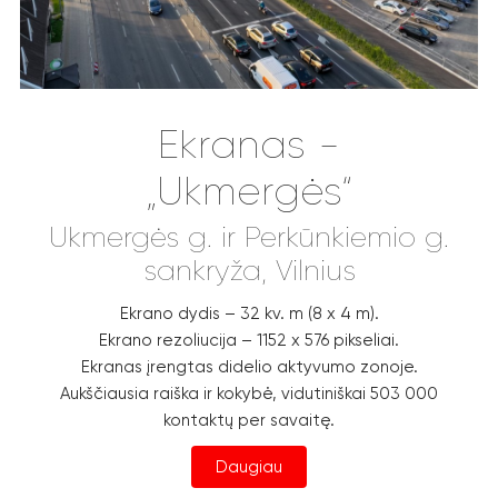
Ekranas -
„Ukmergės“
Ukmergės g. ir Perkūnkiemio g.
sankryža, Vilnius
Ekrano dydis – 32 kv. m (8 x 4 m).
Ekrano rezoliucija – 1152 x 576 pikseliai.
Ekranas įrengtas didelio aktyvumo zonoje.
Aukščiausia raiška ir kokybė, vidutiniškai 503 000
kontaktų per savaitę.
Daugiau