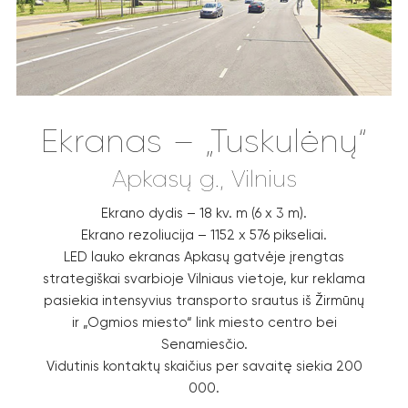
Ekranas – „Tuskulėnų“
Apkasų g., Vilnius
Ekrano dydis – 18 kv. m (6 x 3 m).
Ekrano rezoliucija – 1152 x 576 pikseliai.
LED lauko ekranas Apkasų gatvėje įrengtas
strategiškai svarbioje Vilniaus vietoje, kur reklama
pasiekia intensyvius transporto srautus iš Žirmūnų
ir „Ogmios miesto“ link miesto centro bei
Senamiesčio.
Vidutinis kontaktų skaičius per savaitę siekia 200
000.