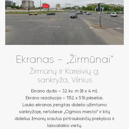
Ekranas - „Žirmūnai“
Žirmūnų ir Kareivių g.
sankryža, Vilnius
Ekrano dydis – 32 kv. m (8 x 4 m).
Ekrano rezoliucija – 1152 x 576 pikseliai.
Lauko ekranas įrengtas didelio užimtumo
sankryžoje, netoliese „Ogmios miesto“ ir kitų
didelius žmonių srautus pritraukiančių prekybos ir
laisvalaikio vietų.