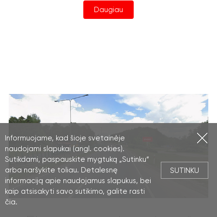
Daugiau
Informuojame, kad šioje svetainėje
naudojami slapukai (angl. cookies).
Sutikdami, paspauskite mygtuką „Sutinku“
arba naršykite toliau. Detalesnę
SUTINKU
informaciją apie naudojamus slapukus, bei
kaip atsisakyti savo sutikimo, galite rasti
čia
.