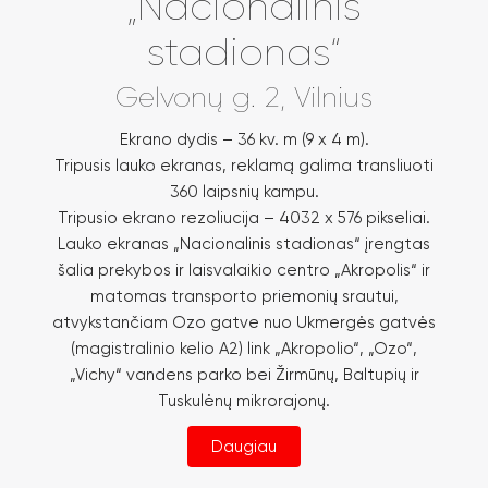
„Nacionalinis
stadionas“
Gelvonų g. 2, Vilnius
Ekrano dydis – 36 kv. m (9 x 4 m).
Tripusis lauko ekranas, reklamą galima transliuoti
360 laipsnių kampu.
Tripusio ekrano rezoliucija – 4032 x 576 pikseliai.
Lauko ekranas „Nacionalinis stadionas“ įrengtas
šalia prekybos ir laisvalaikio centro „Akropolis“ ir
matomas transporto priemonių srautui,
atvykstančiam Ozo gatve nuo Ukmergės gatvės
(magistralinio kelio A2) link „Akropolio“, „Ozo“,
„Vichy“ vandens parko bei Žirmūnų, Baltupių ir
Tuskulėnų mikrorajonų.
Daugiau