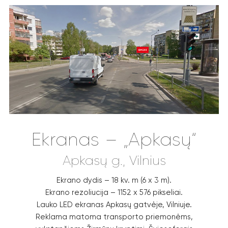
Ekranas – „Apkasų“
Apkasų g., Vilnius
Ekrano dydis – 18 kv. m (6 x 3 m).
Ekrano rezoliucija – 1152 x 576 pikseliai.
Lauko LED ekranas Apkasų gatvėje, Vilniuje.
Reklama matoma transporto priemonėms,