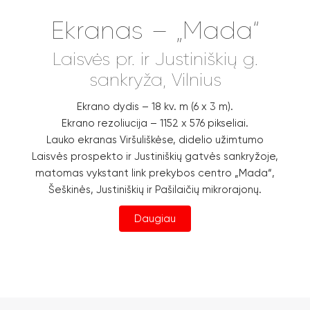
Ekranas – „Mada“
Laisvės pr. ir Justiniškių g.
sankryža, Vilnius
Ekrano dydis – 18 kv. m (6 x 3 m).
Ekrano rezoliucija – 1152 x 576 pikseliai.
Lauko ekranas Viršuliškėse, didelio užimtumo
Laisvės prospekto ir Justiniškių gatvės sankryžoje,
matomas vykstant link prekybos centro „Mada“,
Šeškinės, Justiniškių ir Pašilaičių mikrorajonų.
Daugiau