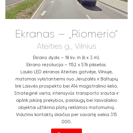
Ekranas – „Riomerio“
Ateities g., Vilnius
Ekrano dydis – 18 kv. m (6 x 3 m).
Ekrano rezoliucija – 1152 x 576 pikseliai.
Lauko LED ekranas Ateities gatvėje, Vilniuje,
matomas vykstantiems nuo Jeruzalės ir Baltupių
link Laisvės prospekto bei A14 magistralinio kelio.
Strateginė vieta, intensyvūs transporto srautai ir
aplink įsikūrę prekybos, paslaugų bei laisvalaikio
objektai užtikrina platų reklamos matomumą.
Vidutinis kontaktų skaičius per savaitę siekia 315
000.