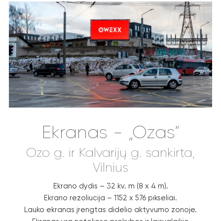
Ekranas - „Ozas“
Ozo g. ir Kalvarijų g. sankirta,
Vilnius
Ekrano dydis – 32 kv. m (8 x 4 m).
Ekrano rezoliucija – 1152 x 576 pikseliai.
Lauko ekranas įrengtas didelio aktyvumo zonoje.