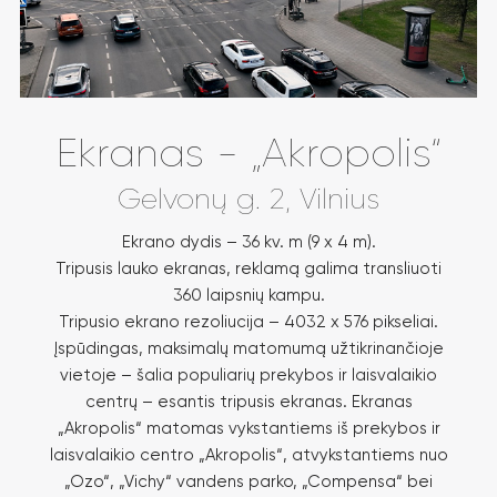
Ekranas - „Akropolis“
Gelvonų g. 2, Vilnius
Ekrano dydis – 36 kv. m (9 x 4 m).
Tripusis lauko ekranas, reklamą galima transliuoti
360 laipsnių kampu.
Tripusio ekrano rezoliucija – 4032 x 576 pikseliai.
Įspūdingas, maksimalų matomumą užtikrinančioje
vietoje – šalia populiarių prekybos ir laisvalaikio
centrų – esantis tripusis ekranas. Ekranas
„Akropolis“ matomas vykstantiems iš prekybos ir
laisvalaikio centro „Akropolis“, atvykstantiems nuo
„Ozo“, „Vichy“ vandens parko, „Compensa“ bei