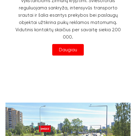
vykstančioms Žirmūnų kryptimi. Šviesoforais
reguliuojama sankryža, intensyvūs transporto
srautai ir šalia esantys prekybos bei paslaugų
objektai užtikrina puikų reklamos matomumą.
Vidutinis kontaktų skaičius per savaitę siekia 200
000.
Daugiau