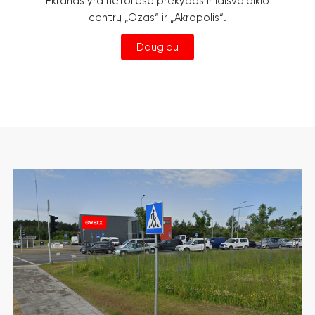
Ekranas yra netoliese prekybos ir laisvalaikio
centrų „Ozas“ ir „Akropolis“.
Daugiau