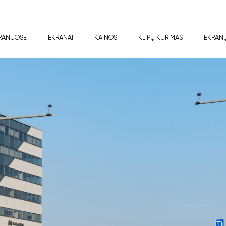
RANUOSE
EKRANAI
KAINOS
KLIPŲ KŪRIMAS
EKRAN