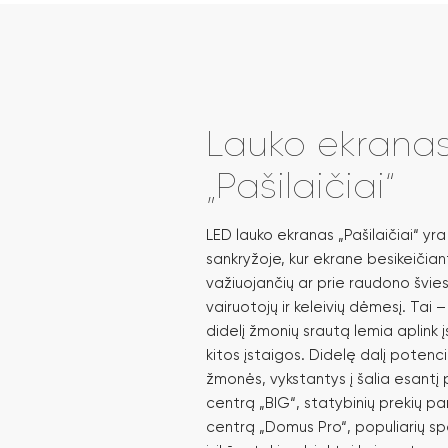
Lauko ekranas 
„Pašilaičiai“
LED lauko ekranas „Pašilaičiai“ yra
sankryžoje, kur ekrane besikeičian
važiuojančių ar prie raudono švies
vairuotojų ir keleivių dėmesį. Tai – 
didelį žmonių srautą lemia aplink į
kitos įstaigos. Didelę dalį potenc
žmonės, vykstantys į šalia esantį p
centrą „BIG“, statybinių prekių 
centrą „Domus Pro“, populiarių sp