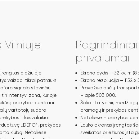
Vilniuje
Pagrindinia
privalumai
 įrengtas didžiulėje
Ekrano dydis – 32 kv. m (8 
tys vaizdai tikrai patrauks
Ekrano rezoliucija – 1152 x 5
oforo signalo stovinčių
Pravažiuojančių transporto
itin intensyvi zona, kurioje
– apie 503 000.
sikūrę prekybos centrai ir
Šalia statybinių medžiagų
ialių vartotojų sudaro
pramogų ir prekybos centr
rekybos ir laisvalaikio
Netoliese – prekybos cen
parduotuvę „DEPO“, prekybos
Lauko ekranas įrengtas šal
orto klubą. Netoliese
sveikatos priežiūros įstaig