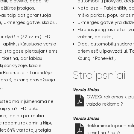
bilių plovykla, degalinė,
automobilių plovykla, dega
iežiūros įstaigos,
Netoliese – Fabijoniškių ba
ubas taip pat garantuoja
miško parkas, populiarios
ų Ukmergės gatve, skaičių.
Ukmergės gatvė yra didžia
Ekranas įrengtas netoli įva
) ir dydžio (32 kv. m.) LED
vakarinį aplinkkelį.
aplink įsikūrusiuose verslo
Didelį automobilių sudaro v
o įstaigose pietaujantiems.
priemiesčių (pavyzdžiui, Ta
 tikėtina, dar labiau
Kauną ir Panevėžį.
 sankryžoje, kaip ir
Straipsniai
i Bajoruose ir Tarandėje.
 pro šį ekraną pravažiuoja
ų!
Verslo žinios
OWEXX reklamos klipų k
astebima ir įsimenama nei
vaizdo reklamai?
aip yra? LED lauko
ria, labiau patraukia
Verslo žinios
je rodomų reklaminių klipų
Reklaminiai klipai – kel
Net 64% vartotojų teigia
įsimintina žinutė