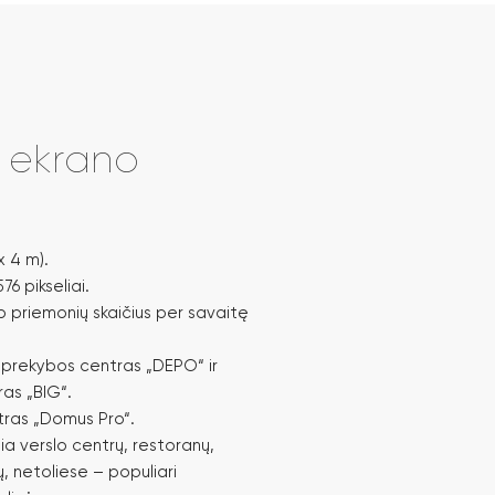
i ekrano
x 4 m).
76 pikseliai.
 priemonių skaičius per savaitę
 prekybos centras „DEPO“ ir
as „BIG“.
tras „Domus Pro“.
ia verslo centrų, restoranų,
ų, netoliese – populiari