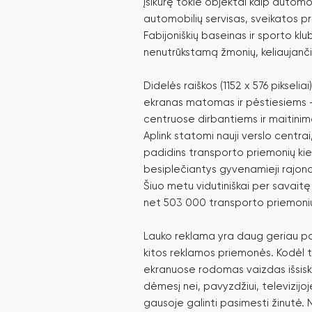
įsikūrę tokie objektai kaip automo
automobilių servisas, sveikatos pr
Fabijoniškių baseinas ir sporto kl
nenutrūkstamą žmonių, keliaujanči
Didelės raiškos (1152 x 576 pikseliai
ekranas matomas ir pėstiesiems – 
centruose dirbantiems ir maitinim
Aplink statomi nauji verslo centrai,
padidins transporto priemonių kiekį
besiplečiantys gyvenamieji rajona
Šiuo metu vidutiniškai per savaitę
net 503 000 transporto priemoni
Lauko reklama yra daug geriau p
kitos reklamos priemonės. Kodėl t
ekranuose rodomas vaizdas išsiski
dėmesį nei, pavyzdžiui, televizijo
gausoje galinti pasimesti žinutė. 