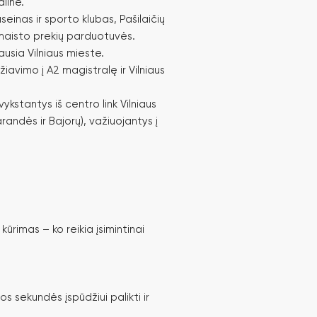
linė.
seinas ir sporto klubas, Pašilaičių
 maisto prekių parduotuvės.
usia Vilniaus mieste.
žiavimo į A2 magistralę ir Vilniaus
ykstantys iš centro link Vilniaus
randės ir Bajorų), važiuojantys į
ūrimas – ko reikia įsimintinai
ios sekundės įspūdžiui palikti ir