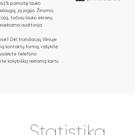
t 42% pamatę lauko
laugą, ją įsigijo. Žinoma,
toją, tačiau lauko ekranų
pasiekiama auditorija.
e? Dėl transliacijų Vilniuje
ią kontaktų formą, rašykite
sisiekite telefono
kite kokybišką reklamą kartu
Statistika