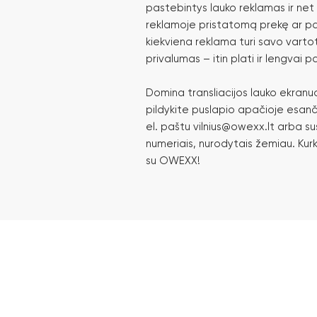
pastebintys lauko reklamas ir ne
reklamoje pristatomą prekę ar pas
kiekviena reklama turi savo varto
privalumas – itin plati ir lengvai 
Domina transliacijos lauko ekranuos
pildykite puslapio apačioje esanč
el. paštu vilnius@owexx.lt arba su
numeriais, nurodytais žemiau. Kur
su OWEXX!