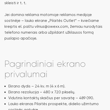
skleisti ir t. t.
Jei domina reklama matomoje reklamos medijoje
sostinėje – lauko ekrane „Pilaitės Outlet“ – kviečiame
kreiptis el. paštu vilnius@owexx.com, žemiau nurodytais
telefono numeriais arba užpildant užklausos formą
puslapio apačioje.
Pagrindiniai ekrano
privalumai
Ekrano dydis – 24 kv. m (4 x 6 m).
Ekrano rezoliucija – 480 x 720 pikselių.
Vidutinis kontaktų skaičius per savaitę – 489 090.
Lauko ekranas Pilaitės prospekte, didelio užimtumo
sostinės gatvėje.