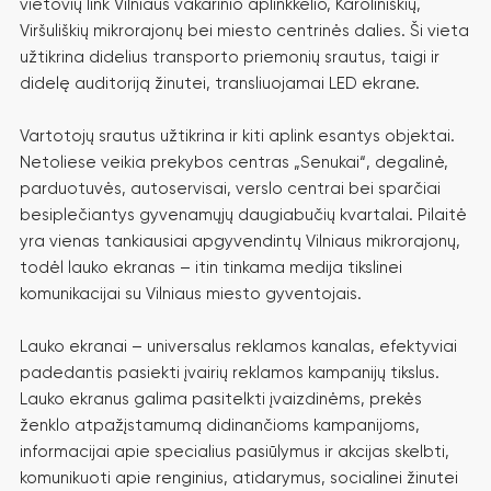
vietovių link Vilniaus vakarinio aplinkkelio, Karoliniškių,
Viršuliškių mikrorajonų bei miesto centrinės dalies. Ši vieta
užtikrina didelius transporto priemonių srautus, taigi ir
didelę auditoriją žinutei, transliuojamai LED ekrane.
Vartotojų srautus užtikrina ir kiti aplink esantys objektai.
Netoliese veikia prekybos centras „Senukai“, degalinė,
parduotuvės, autoservisai, verslo centrai bei sparčiai
besiplečiantys gyvenamųjų daugiabučių kvartalai. Pilaitė
yra vienas tankiausiai apgyvendintų Vilniaus mikrorajonų,
todėl lauko ekranas – itin tinkama medija tikslinei
komunikacijai su Vilniaus miesto gyventojais.
Lauko ekranai – universalus reklamos kanalas, efektyviai
padedantis pasiekti įvairių reklamos kampanijų tikslus.
Lauko ekranus galima pasitelkti įvaizdinėms, prekės
ženklo atpažįstamumą didinančioms kampanijoms,
informacijai apie specialius pasiūlymus ir akcijas skelbti,
komunikuoti apie renginius, atidarymus, socialinei žinutei