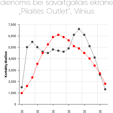
dienomis bei savaitgaliais ekrane
„Pilaitės Outlet“, Vilnius
7,000
JS chart by amCharts
6,000
5,000
Kontaktų skaičius
4,000
3,000
2,000
1,000
0