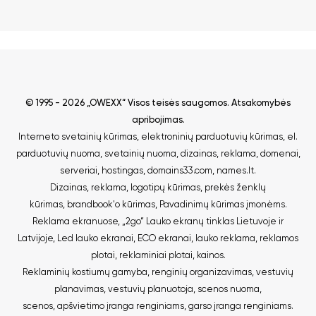
© 1995 - 2026 „OWEXX“ Visos teisės saugomos.
Atsakomybės
apribojimas
.
Interneto svetainių kūrimas
,
elektroninių parduotuvių kūrimas
,
el.
parduotuvių nuoma
,
svetainių nuoma
,
dizainas, reklama
,
domenai
,
serveriai
,
hostingas
,
domains33.com
,
names.lt
.
Dizainas, reklama
,
logotipų kūrimas
,
prekės ženklų
kūrimas
,
brandbook'o kūrimas
,
Pavadinimų kūrimas įmonėms
.
Reklama ekranuose
,
„2go“ Lauko ekranų tinklas Lietuvoje ir
Latvijoje
,
Led lauko ekranai
,
ECO ekranai
,
lauko reklama
,
reklamos
plotai
,
reklaminiai plotai
,
kainos
.
Reklaminių kostiumų gamyba
,
renginių organizavimas
,
vestuvių
planavimas
,
vestuvių planuotoja
,
scenos nuoma
,
scenos
,
apšvietimo įranga renginiams
,
garso įranga renginiams
.