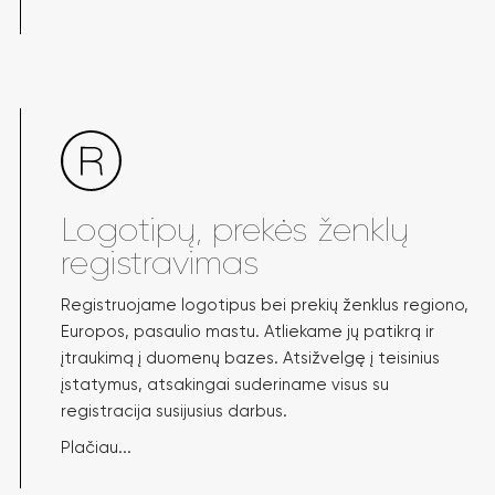
Logotipų, prekės ženklų
registravimas
Registruojame logotipus bei prekių ženklus regiono,
Europos, pasaulio mastu. Atliekame jų patikrą ir
įtraukimą į duomenų bazes. Atsižvelgę į teisinius
įstatymus, atsakingai suderiname visus su
registracija susijusius darbus.
Plačiau...