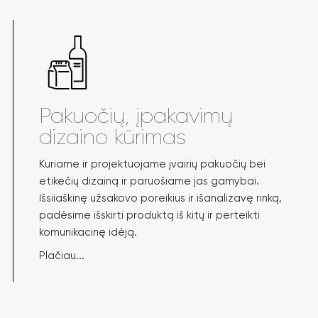
Pakuočių, įpakavimų
dizaino kūrimas
Kuriame ir projektuojame įvairių pakuočių bei
etikečių dizainą ir paruošiame jas gamybai.
Išsiiaškinę užsakovo poreikius ir išanalizavę rinką,
padėsime išskirti produktą iš kitų ir perteikti
komunikacinę idėją.
Plačiau...