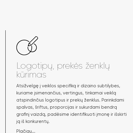
Logotipų, prekės ženklų
kūrimas
Atsižvelgę į veiklos specifiką ir dizaino subtilybes,
kuriame įsimenančius, vertingus, tinkamai veiklą
atspindinčius logotipus ir prekių ženklus. Parinkdami
spalvas, šriftus, proporcijas ir sukurdami bendrą
grafinį vaizdą, padėsime identifikuoti įmonę ir išskirti
ją iš konkurentų.
Plačiau...