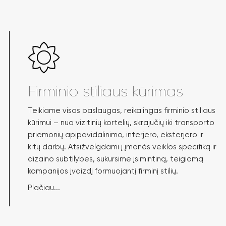
Firminio stiliaus kūrimas
Teikiame visas paslaugas, reikalingas firminio stiliaus
kūrimui – nuo vizitinių kortelių, skrajučių iki transporto
priemonių apipavidalinimo, interjero, eksterjero ir
kitų darbų. Atsižvelgdami į įmonės veiklos specifiką ir
dizaino subtilybes, sukursime įsimintiną, teigiamą
kompanijos įvaizdį formuojantį firminį stilių.
Plačiau...