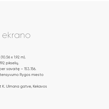
i ekrano
10.56 x 1.92 m).
92 pikselių.
per savaitę – 153.156.
intensyvumo Rygos miesto
 K. Ulmana gatve, Kekavos