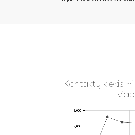
Kontaktų kiekis ~
viad
6,000
JS chart by amCharts
5,000