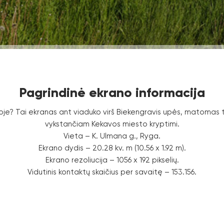
Pagrindinė ekrano informacija
oje? Tai ekranas ant viaduko virš Biekengravis upės, matomas t
vykstančiam Kekavos miesto kryptimi.
Vieta – K. Ulmana g., Ryga.
Ekrano dydis – 20.28 kv. m (10.56 x 1.92 m).
Ekrano rezoliucija – 1056 x 192 pikselių.
Vidutinis kontaktų skaičius per savaitę – 153.156.