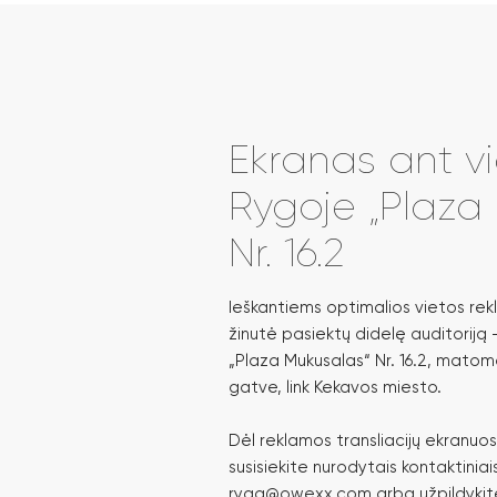
Ekranas ant v
Rygoje „Plaza
Nr. 16.2
Ieškantiems optimalios vietos rek
žinutė pasiektų didelę auditoriją
„Plaza Mukusalas“ Nr. 16.2, matom
gatve, link Kekavos miesto.
Dėl reklamos transliacijų ekranuo
susisiekite nurodytais kontaktiniai
ryga@owexx.com arba užpildykite