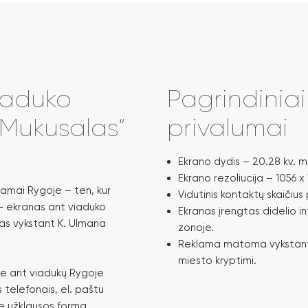
iaduko
Pagrindinia
 Mukusalas“
privalumai
Ekrano dydis – 20.28 kv. m (
Ekrano rezoliucija – 1056 x 1
lamai Rygoje – ten, kur
Vidutinis kontaktų skaičius 
 – ekranas ant viaduko
Ekranas įrengtas didelio 
as vykstant K. Ulmana
zonoje.
Reklama matoma vykstant
miesto kryptimi.
se ant viadukų Rygoje
s telefonais, el. paštu
 užklausos formą.