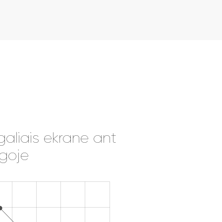
galiais ekrane ant
ygoje