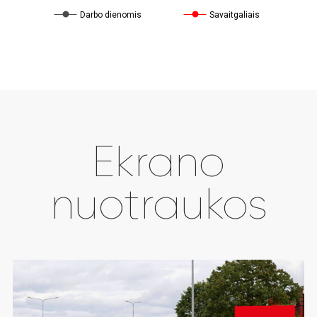
Darbo dienomis
Savaitgaliais
Ekrano
nuotraukos