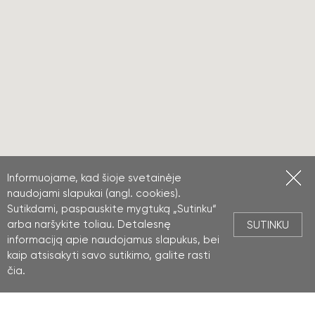
Informuojame, kad šioje svetainėje
naudojami slapukai (angl. cookies).
Sutikdami, paspauskite mygtuką „Sutinku“
arba naršykite toliau. Detalesnę
SUTINKU
informaciją apie naudojamus slapukus, bei
kaip atsisakyti savo sutikimo, galite rasti
čia
.