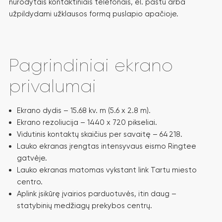
nurodytais kontaktiniais telefonais, el. paštu arba
užpildydami užklausos formą puslapio apačioje.
Pagrindiniai ekrano
privalumai
Ekrano dydis – 15.68 kv. m (5.6 x 2.8 m).
Ekrano rezoliucija – 1440 x 720 pikseliai.
Vidutinis kontaktų skaičius per savaitę – 64 218.
Lauko ekranas įrengtas intensyvaus eismo Ringtee
gatvėje.
Lauko ekranas matomas vykstant link Tartu miesto
centro.
Aplink įsikūrę įvairios parduotuvės, itin daug –
statybinių medžiagų prekybos centrų.