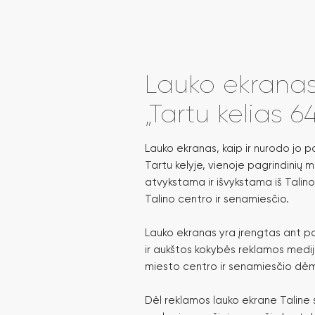
Lauko ekranas
„Tartu kelias 64
Lauko ekranas, kaip ir nurodo jo 
Tartu kelyje, vienoje pagrindinių m
atvykstama ir išvykstama iš Talino
Talino centro ir senamiesčio.
Lauko ekranas yra įrengtas ant pa
ir aukštos kokybės reklamos medija
miesto centro ir senamiesčio dėm
Dėl reklamos lauko ekrane Taline 