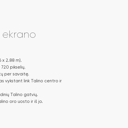
i ekrano
6 x 2.88 m).
 720 pikselių.
tų per savaitę.
vykstant link Talino centro ir
dinių Talino gatvių.
ino oro uosto ir iš jo.