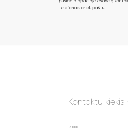
puslapio apačioje esančią kontak
telefonais ar el. paštu.
Kontaktų kiekis
6,000