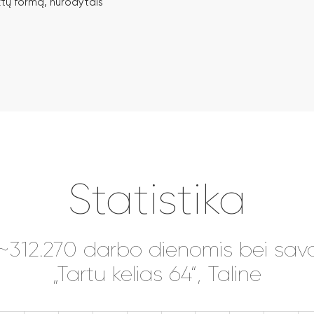
tų formą, nurodytais
Statistika
 ~312.270 darbo dienomis bei sava
„Tartu kelias 64“, Taline