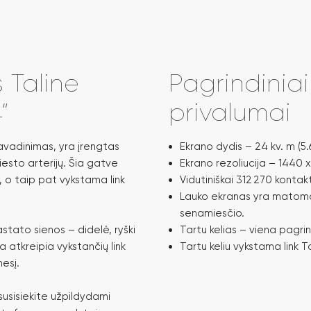
 Taline
Pagrindinia
“
privalumai
pavadinimas, yra įrengtas
Ekrano dydis – 24 kv. m (5.
iesto arterijų. Šia gatve
Ekrano rezoliucija – 1440 x
, o taip pat vykstama link
Vidutiniškai 312 270 kontak
Lauko ekranas yra matomas 
senamiesčio.
stato sienos – didelė, ryški
Tartu kelias – viena pagrin
 atkreipia vykstančių link
Tartu keliu vykstama link Tal
esį.
susisiekite užpildydami