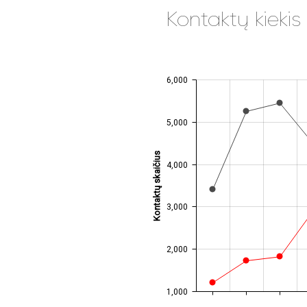
Kontaktų kiekis
6,000
JS chart by amCharts
5,000
Kontaktų skaičius
4,000
3,000
2,000
1,000