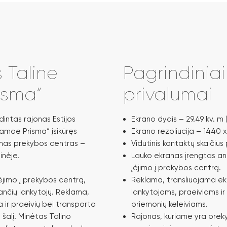
 Taline
Pagrindinia
isma“
privalumai
ntas rajonas Estijos
Ekrano dydis – 29.49 kv. m (
amae Prisma“ įsikūręs
Ekrano rezoliucija – 1440 x
omas prekybos centras –
Vidutinis kontaktų skaičius 
inėje.
Lauko ekranas įrengtas an
įėjimo į prekybos centrą.
ėjimo į prekybos centrą,
Reklama, transliuojama e
ančių lankytojų. Reklama,
lankytojams, praeiviams ir
ir praeivių bei transporto
priemonių keleiviams.
 šalį. Minėtas Talino
Rajonas, kuriame yra prek