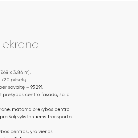
i ekrano
7.68 x 3.84 m).
 720 pikselių.
per savaitę – 95 291.
t prekybos centro fasado, šalia
krane, matoma prekybos centro
 pro šalį vykstantiems transporto
ybos centras, yra vienas