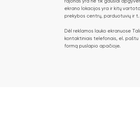
rajonas yra ne tik gausiai apgyve
ekrano lokacijos yra ir kitų vartot
prekybos centrų, parduotuvių ir t. 
Dėl reklamos lauko ekranuose Tali
kontaktiniais telefonais, el. pašt
formą puslapio apačioje.