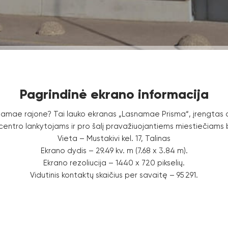
Pagrindinė ekrano informacija
snamae rajone? Tai lauko ekranas „Lasnamae Prisma“, įrengtas
ntro lankytojams ir pro šalį pravažiuojantiems miestiečiams 
Vieta – Mustakivi kel. 17, Talinas
Ekrano dydis – 29.49 kv. m (7.68 x 3.84 m).
Ekrano rezoliucija – 1440 x 720 pikselių.
Vidutinis kontaktų skaičius per savaitę – 95 291.