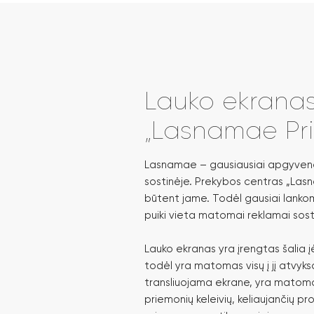
Lauko ekranas
„Lasnamae Pr
Lasnamae – gausiausiai apgyvendi
sostinėje. Prekybos centras „Lasn
būtent jame. Todėl gausiai lank
puiki vieta matomai reklamai sost
Lauko ekranas yra įrengtas šalia į
todėl yra matomas visų į jį atvyks
transliuojama ekrane, yra matoma 
priemonių keleivių, keliaujančių pro