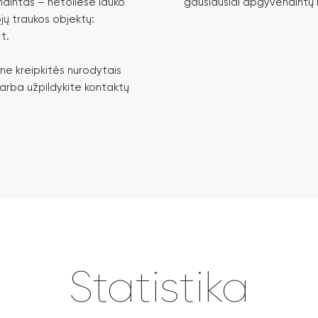
ndintas – netoliese lauko
gausiausiai apgyvendintų r
ojų traukos objektų:
t.
ne kreipkitės nurodytais
u arba užpildykite kontaktų
Statistika