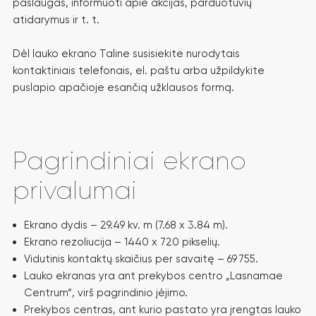
paslaugas, informuoti apie akcijas, parduotuvių
atidarymus ir t. t.
Dėl lauko ekrano Taline susisiekite nurodytais
kontaktiniais telefonais, el. paštu arba užpildykite
puslapio apačioje esančią užklausos formą.
Pagrindiniai ekrano
privalumai
Ekrano dydis – 29.49 kv. m (7.68 x 3.84 m).
Ekrano rezoliucija – 1440 x 720 pikselių.
Vidutinis kontaktų skaičius per savaitę – 69 755.
Lauko ekranas yra ant prekybos centro „Lasnamae
Centrum“, virš pagrindinio įėjimo.
Prekybos centras, ant kurio pastato yra įrengtas lauko