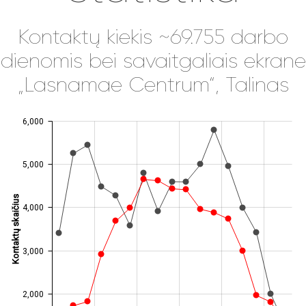
Kontaktų kiekis ~69.755 darbo
dienomis bei savaitgaliais ekrane
„Lasnamae Centrum“, Talinas
6,000
JS chart by amCharts
5,000
Kontaktų skaičius
4,000
3,000
2,000