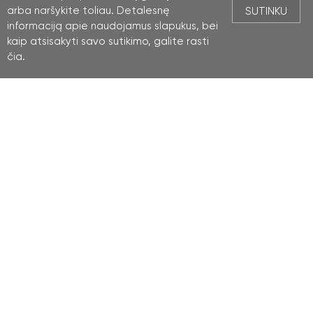
arba naršykite toliau. Detalesnę
SUTINKU
informaciją apie naudojamus slapukus, bei
kaip atsisakyti savo sutikimo, galite rasti
čia
.