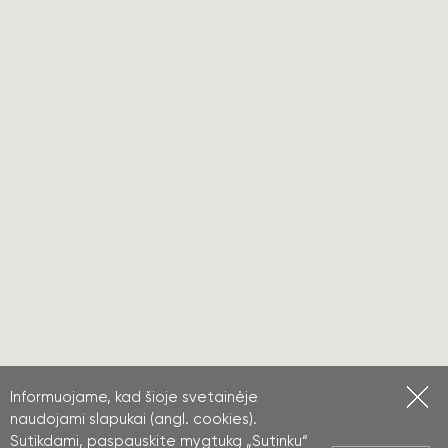
Informuojame, kad šioje svetainėje
naudojami slapukai (angl. cookies).
Sutikdami, paspauskite mygtuką „Sutinku“