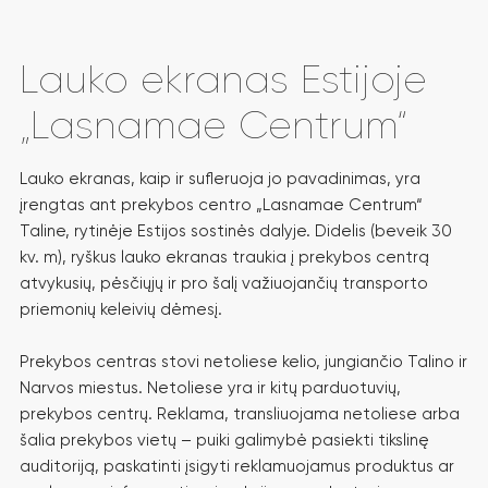
Lauko ekranas Estijoje
„Lasnamae Centrum“
Lauko ekranas, kaip ir sufleruoja jo pavadinimas, yra
įrengtas ant prekybos centro „Lasnamae Centrum“
Taline, rytinėje Estijos sostinės dalyje. Didelis (beveik 30
kv. m), ryškus lauko ekranas traukia į prekybos centrą
atvykusių, pėsčiųjų ir pro šalį važiuojančių transporto
priemonių keleivių dėmesį.
Prekybos centras stovi netoliese kelio, jungiančio Talino ir
Narvos miestus. Netoliese yra ir kitų parduotuvių,
prekybos centrų. Reklama, transliuojama netoliese arba
šalia prekybos vietų – puiki galimybė pasiekti tikslinę
auditoriją, paskatinti įsigyti reklamuojamus produktus ar