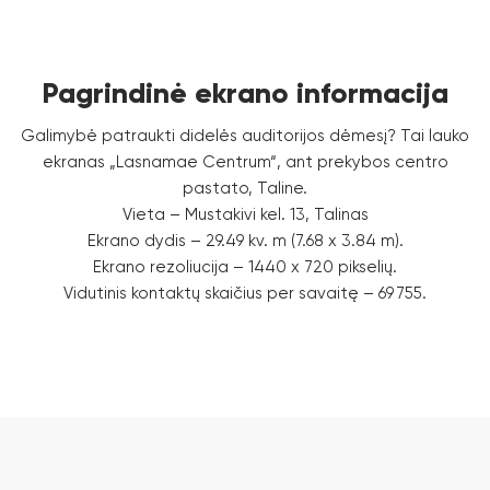
Pagrindinė ekrano informacija
Galimybė patraukti didelės auditorijos dėmesį? Tai lauko
ekranas „Lasnamae Centrum“, ant prekybos centro
pastato, Taline.
Vieta – Mustakivi kel. 13, Talinas
Ekrano dydis – 29.49 kv. m (7.68 x 3.84 m).
Ekrano rezoliucija – 1440 x 720 pikselių.
Vidutinis kontaktų skaičius per savaitę – 69 755.