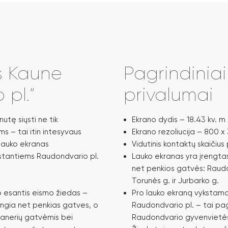
s Kaune
Pagrindinia
pl.“
privalumai
utę siųsti ne tik
Ekrano dydis – 18.43 kv. m 
s – tai itin intesyvaus
Ekrano rezoliucija – 800 x 
 lauko ekranas
Vidutinis kontaktų skaičius
stantiems Raudondvario pl.
Lauko ekranas yra įrengtas
net penkios gatvės: Raudond
Torunės g. ir Jurbarko g.
o esantis eismo žiedas –
Pro lauko ekraną vykstama
jungia net penkias gatves, o
Raudondvario pl. – tai pagr
 Panerių gatvėmis bei
Raudondvario gyvenvietės,