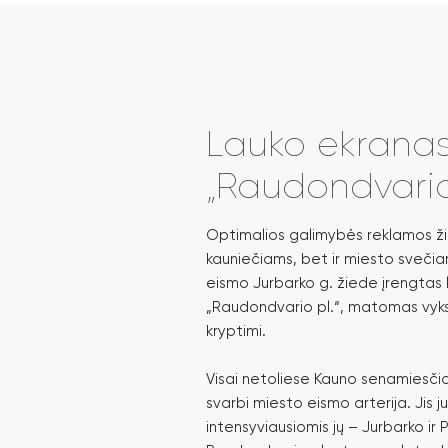
Lauko ekrana
„Raudondvario 
Optimalios galimybės reklamos žin
kauniečiams, bet ir miesto svečiam
eismo Jurbarko g. žiede įrengtas
„Raudondvario pl.“, matomas vyk
kryptimi.
Visai netoliese Kauno senamiesči
svarbi miesto eismo arterija. Jis 
intensyviausiomis jų – Jurbarko ir