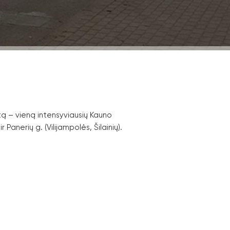
ą – vieną intensyviausių Kauno
nerių g. (Vilijampolės, Šilainių).