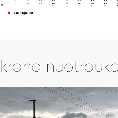
Savaitgaliais
krano nuotrauk