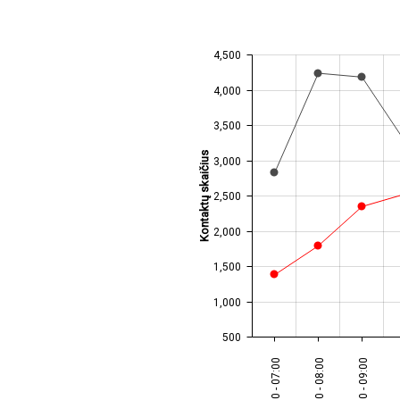
4,500
JS chart by amCharts
4,000
3,500
Kontaktų skaičius
3,000
2,500
2,000
1,500
1,000
500
06:00 - 07:00
07:00 - 08:00
08:00 - 09:00