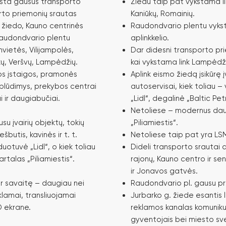
ksta gausūs transporto
Žiedu taip pat vykstama link
orto priemonių srautas
Kaniūkų, Romainių.
s žiedo, Kauno centrinės
Raudondvario plentu vykst
 Raudondvario plentu
aplinkkelio.
ietės, Vilijampolės,
Dar didesni transporto pr
ūkų, Veršvų, Lampėdžių.
kai vykstama link Lampėdž
ios įstaigos, pramonės
Aplink eismo žiedą įsikūrę į
plūdimys, prekybos centrai
autoservisai, kiek toliau 
 ir daugiabučiai.
„Lidl“, degalinė „Baltic Pe
Netoliese – modernus dau
su įvairių objektų, tokių
„Piliamiestis“.
butis, kavinės ir t. t.
Netoliese taip pat yra LS
uotuvė „Lidl“, o kiek toliau
Dideli transporto srautai at
talas „Piliamiestis“.
rajonų, Kauno centro ir sen
ir Jonavos gatvės.
r savaitę – daugiau nei
Raudondvario pl. gausu p
klamai, transliuojamai
Jurbarko g. žiede esantis
 ekrane.
reklamos kanalas komunikuo
gyventojais bei miesto sve