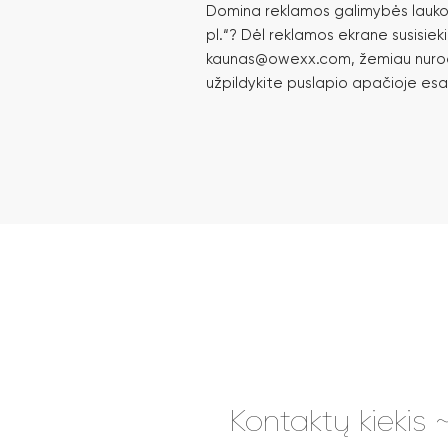
Domina reklamos galimybės lauk
pl.“? Dėl reklamos ekrane susisiek
kaunas@owexx.com, žemiau nurod
užpildykite puslapio apačioje es
Kontaktų kiekis