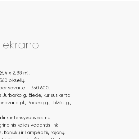
i ekrano
(6,4 x 2,88 m).
360 pikselių.
 per savaitę – 350 600.
 Jurbarko g. žiede, kur susikerta
vario pl., Panerių g., Tilžės g.,
 link intensyvaus eismo
indinis kelias vedantis link
 Kaniūkų ir Lampėdžių rajonų.