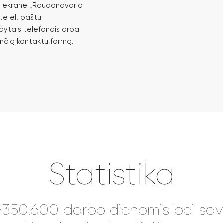
o ekrane „Raudondvario
ite el. paštu
ytais telefonais arba
ančią kontaktų formą.
Statistika
 ~350.600 darbo dienomis bei sava