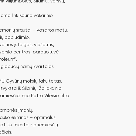
 Vilijampolės, Šilainių, Veršvų,
ama link Kauno vakarinio
iemonių srautai – vasaros metu,
ių paplūdimio.
vairios įstaigos, viešbutis,
– verslo centras, parduotuvė
troleum“.
giabučių namų kvartalas
MU Gyvūnų mokslų fakultetas.
vyksta iš Šilainių, Žaliakalnio
amiesčio, nuo Petro Vileišio tilto
ramonės įmonių.
 lauko ekranas – optimalus
ti su miesto ir priemiesčių
čiais.