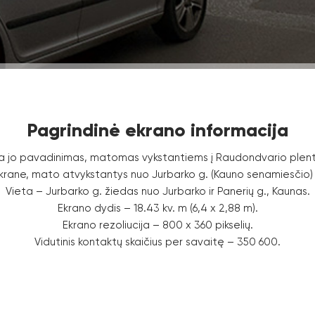
Pagrindinė ekrano informacija
uoja jo pavadinimas, matomas vykstantiems į Raudondvario plent
rane, mato atvykstantys nuo Jurbarko g. (Kauno senamiesčio) ir Pa
Vieta – Jurbarko g. žiedas nuo Jurbarko ir Panerių g., Kaunas.
Ekrano dydis – 18.43 kv. m (6,4 x 2,88 m).
Ekrano rezoliucija – 800 x 360 pikselių.
Vidutinis kontaktų skaičius per savaitę – 350 600.