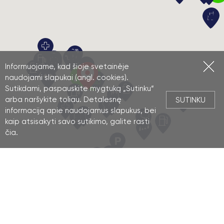
Informuojame, kad šioje svetainėje
naudojami slapukai (angl. cookies).
Sutikdami, paspauskite mygtuką „Sutinku“
arba naršykite toliau. Detalesnę
SUTINKU
informaciją apie naudojamus slapukus, bei
kaip atsisakyti savo sutikimo, galite rasti
čia
.