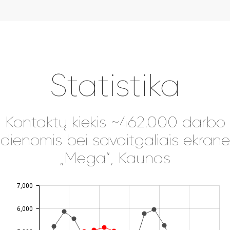
Statistika
Kontaktų kiekis ~462.000 darbo
dienomis bei savaitgaliais ekrane
„Mega“, Kaunas
7,000
JS chart by amCharts
6,000