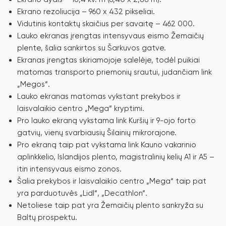
Ekrano rezoliucija – 960 x 432 pikseliai.
Vidutinis kontaktų skaičius per savaitę – 462 000.
Lauko ekranas įrengtas intensyvaus eismo Žemaičių
plente, šalia sankirtos su Šarkuvos gatve.
Ekranas įrengtas skiriamojoje salelėje, todėl puikiai
matomas transporto priemonių srautui, judančiam link
„Megos“.
Lauko ekranas matomas vykstant prekybos ir
laisvalaikio centro „Mega“ kryptimi.
Pro lauko ekraną vykstama link Kuršių ir 9-ojo forto
gatvių, vienų svarbiausių Šilainių mikrorajone.
Pro ekraną taip pat vykstama link Kauno vakarinio
aplinkkelio, Islandijos plento, magistralinių kelių A1 ir A5 –
itin intensyvaus eismo zonos.
Šalia prekybos ir laisvalaikio centro „Mega“ taip pat
yra parduotuvės „Lidl“, „Decathlon“.
Netoliese taip pat yra Žemaičių plento sankryža su
Baltų prospektu.