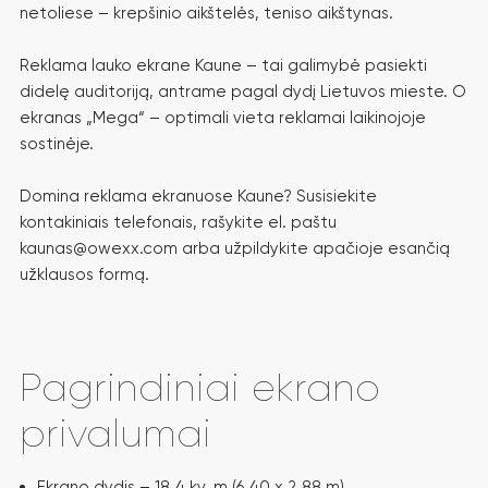
netoliese – krepšinio aikštelės, teniso aikštynas.
Reklama lauko ekrane Kaune – tai galimybė pasiekti
didelę auditoriją, antrame pagal dydį Lietuvos mieste. O
ekranas „Mega“ – optimali vieta reklamai laikinojoje
sostinėje.
Domina reklama ekranuose Kaune? Susisiekite
kontakiniais telefonais, rašykite el. paštu
kaunas@owexx.com arba užpildykite apačioje esančią
užklausos formą.
Pagrindiniai ekrano
privalumai
Ekrano dydis – 18,4 kv. m (6,40 x 2,88 m).