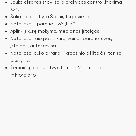
Lauko ekranas stovi šalia prekybos centro „Maxima
XX“.
Šalia taip pat yra Šilainių turgavietė.
Netoliese – parduotuvė „Lidl“.
Aplink įsikūrę mokymo, medicinos įstaigos.
Netoliese taip pat įsikūrę įvairios parduotuvės,
įstaigos, autoservisai.
Netoliese lauko ekrano – krepšinio aikštelės, teniso
aikštynas.
Žemaičių plentu atvykstama iš Vilijampolės
mikrorajono.