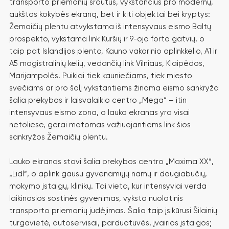
transporto priemonių srautus, vykstančius pro modernų,
aukštos kokybės ekraną, bet ir kiti objektai bei kryptys:
Žemaičių plentu atvykstama iš intensyvaus eismo Baltų
prospekto, vykstama link Kuršių ir 9-ojo forto gatvių, o
taip pat Islandijos plento, Kauno vakarinio aplinkkelio, A1 ir
A5 magistralinių kelių, vedančių link Vilniaus, Klaipėdos,
Marijampolės. Puikiai tiek kauniečiams, tiek miesto
svečiams ar pro šalį vykstantiems žinoma eismo sankryža
šalia prekybos ir laisvalaikio centro „Mega“ – itin
intensyvaus eismo zona, o lauko ekranas yra visai
netoliese, gerai matomas važiuojantiems link šios
sankryžos Žemaičių plentu.
Lauko ekranas stovi šalia prekybos centro „Maxima XX“,
„Lidl“, o aplink gausu gyvenamųjų namų ir daugiabučių,
mokymo įstaigų, klinikų. Tai vieta, kur intensyviai verda
laikinosios sostinės gyvenimas, vyksta nuolatinis
transporto priemonių judėjimas. Šalia taip įsikūrusi Šilainių
turgavietė, autoservisai, parduotuvės, įvairios įstaigos;