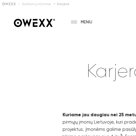
Svetainių kūrimas
Karjera
MENIU
Karje
Kuriame jau daugiau nei 25 metu
pirmųjų įmonių Lietuvoje, kuri prad
projektus. Įmonėms galime pasiūly