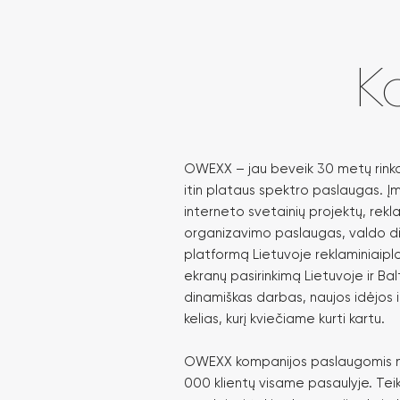
K
OWEXX – jau beveik 30 metų rinkoj
itin plataus spektro paslaugas. Į
interneto svetainių projektų, rekl
organizavimo paslaugas, valdo di
platformą Lietuvoje reklaminiaiplot
ekranų pasirinkimą Lietuvoje ir Bal
dinamiškas darbas, naujos idėjos i
kelias, kurį kviečiame kurti kartu.
OWEXX kompanijos paslaugomis na
000 klientų visame pasaulyje. Te