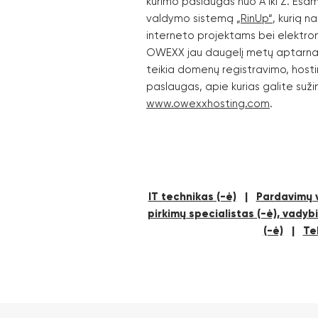
kūrimo paslaugas nuo A iki Ž. Esam
valdymo sistemą
„RinUp“
, kurią 
interneto projektams bei elektr
OWEXX jau daugelį metų aptarnau
teikia domenų registravimo, hostin
paslaugas, apie kurias galite suži
www.owexxhosting.com
.
IT technikas (-ė)
|
Pardavimų v
pirkimų specialistas (-ė), vadybi
(-ė)
|
Te