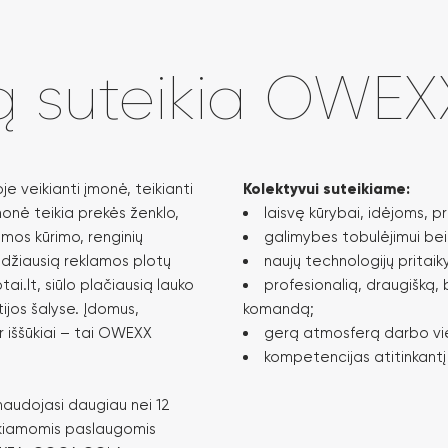
ą suteikia OWEX
e veikianti įmonė, teikianti
Kolektyvui suteikiame:
monė teikia prekės ženklo,
laisvę kūrybai, idėjoms, p
amos kūrimo, renginių
galimybes tobulėjimui be
džiausią reklamos plotų
naujų technologijų pritai
ai.lt, siūlo plačiausią lauko
profesionalią, draugišką, 
tijos šalyse. Įdomus,
komandą;
r iššūkiai – tai OWEXX
gerą atmosferą darbo vi
kompetencijas atitinkantį
udojasi daugiau nei 12
ikiamomis paslaugomis