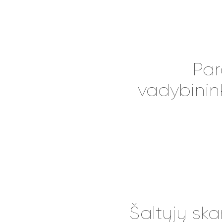
Pa
vadybinin
Šaltųjų sk