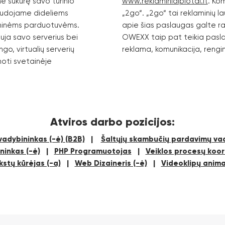
e sukūrę savo turinio
www.reklaminiaiplotai.lt
. Kom
naudojame dideliems
„2go“. „2go“ tai reklaminių la
oninėms parduotuvėms.
apie šias paslaugas galte ra
ja savo serverius bei
OWEXX taip pat teikia paslaug
go, virtualių serverių
reklama, komunikacija, rengin
noti svetainėje
Atviros darbo pozicijos:
adybininkas (-ė) (B2B)
|
Šaltųjų skambučių pardavimų vad
ninkas (-ė)
|
PHP Programuotojas
|
Veiklos procesų koord
kstų kūrėjas (-a)
|
Web Dizaineris (-ė)
|
Videoklipų anima