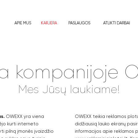
APIE MUS
KARJERA
PASLAUGOS
ATLIKTI DARBAI
ra kompanijoje
Mes Jūsų laukiame!
s.
OWEXX yra viena
OWEXX teikia reklamos plotų
ėjo kurti interneto
didžiausią lauko ekranų pasir
ti pilną įmonės įvaizdžio
informacijos apie reklamos p