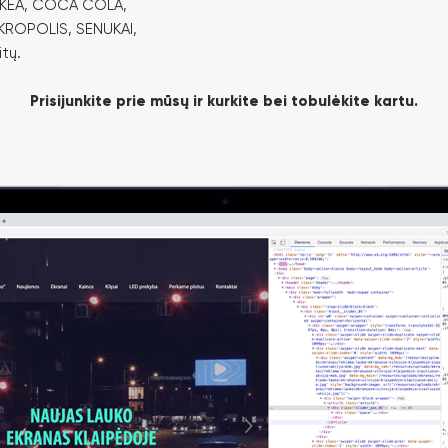
 IKEA, COCA COLA,
KROPOLIS, SENUKAI,
itų.
Prisijunkite prie mūsų ir kurkite bei tobulėkite kartu.