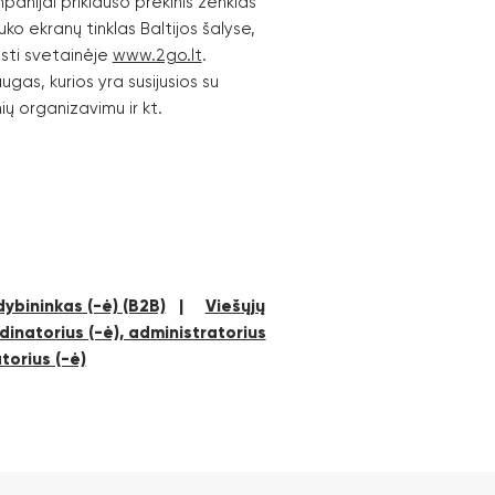
panijai priklauso prekinis ženklas
uko ekranų tinklas Baltijos šalyse,
sti svetainėje
www.2go.lt
.
as, kurios yra susijusios su
ių organizavimu ir kt.
ybininkas (-ė) (B2B)
|
Viešųjų
inatorius (-ė), administratorius
torius (-ė)