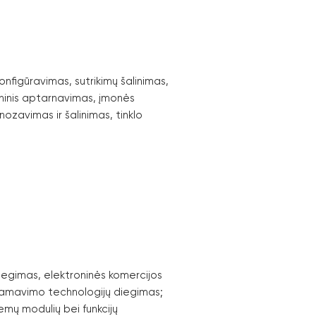
nfigūravimas, sutrikimų šalinimas,
hninis aptarnavimas, įmonės
gnozavimas ir šalinimas, tinklo
diegimas, elektroninės komercijos
gramavimo technologijų diegimas;
emų modulių bei funkcijų