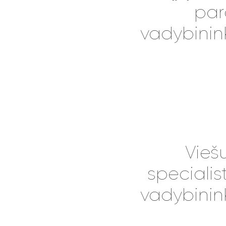
par
vadybinin
Viešų
specialist
vadybinin