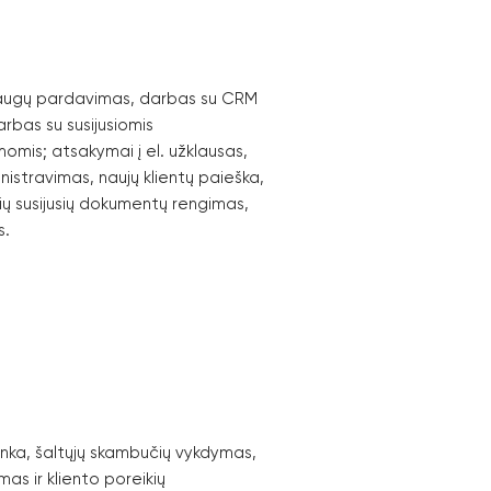
slaugų pardavimas, darbas su CRM
rbas su susijusiomis
omis; atsakymai į el. užklausas,
ministravimas, naujų klientų paieška,
ių susijusių dokumentų rengimas,
s.
ranka, šaltųjų skambučių vykdymas,
as ir kliento poreikių