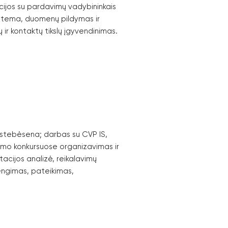
cijos su pardavimų vadybininkais
stema, duomenų pildymas ir
ir kontaktų tikslų įgyvendinimas.
r stebėsena; darbas su CVP IS,
mo konkursuose organizavimas ir
acijos analizė, reikalavimų
engimas, pateikimas,