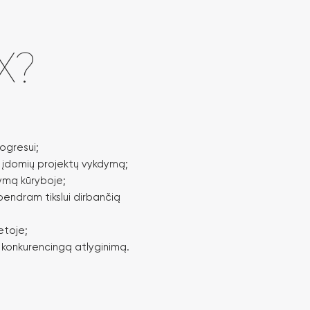
X?
rogresui;
i įdomių projektų vykdymą;
kymą kūryboje;
bendram tikslui dirbančią
etoje;
 konkurencingą atlyginimą.