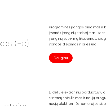
Programinės įrangos diegimas ir ko
įmonės įrenginių stebėjimas, tec
įrenginių sutrikimų fiksavimas, dia
kas (-ė)
įrangos diegimas ir priežiūra.
Daugiau
Didelių elektroninių parduotuvių 
sistemų tobulinimas ir naujų pro
naujų elektroninės komercijos sist