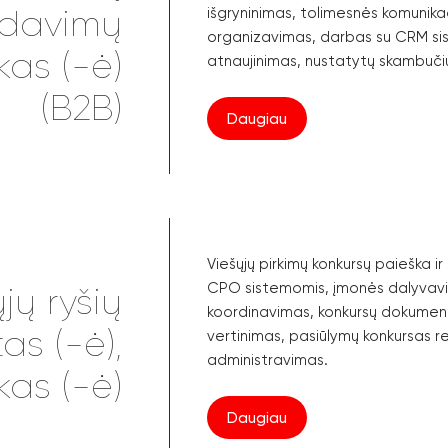
davimų
išgryninimas, tolimesnės komunika
organizavimas, darbas su CRM si
kas (-ė)
atnaujinimas, nustatytų skambučių 
(B2B)
Daugiau
Viešųjų pirkimų konkursų paieška i
CPO sistemomis, įmonės dalyvavi
jų ryšių
koordinavimas, konkursų dokument
as (-ė),
vertinimas, pasiūlymų konkursas r
administravimas.
kas (-ė)
Daugiau