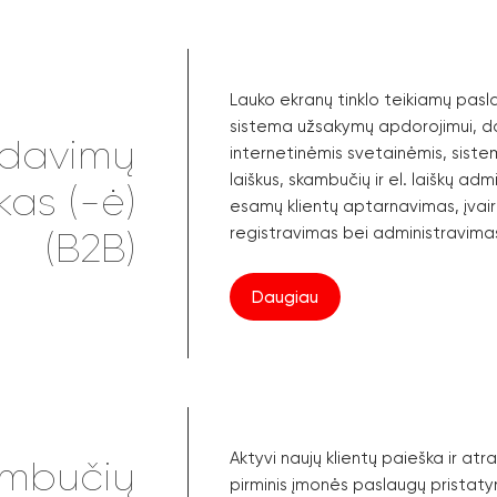
Lauko ekranų tinklo teikiamų pa
sistema užsakymų apdorojimui, da
rdavimų
internetinėmis svetainėmis, sistem
laiškus, skambučių ir el. laiškų ad
kas (-ė)
esamų klientų aptarnavimas, įvair
registravimas bei administravima
(B2B)
Daugiau
Aktyvi naujų klientų paieška ir at
ambučių
pirminis įmonės paslaugų pristatym