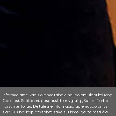
Informuojame, kad šioje svetainėje naudojami slapukai (angl.
Cookies). Sutikdami, paspauskite mygtuką „Sutinku“ arba
naršykite toliau. Detalesnę informaciją apie naudojamus
slapukus bei kaip atsisakyti savo sutikimo, galite rasti
čia
.