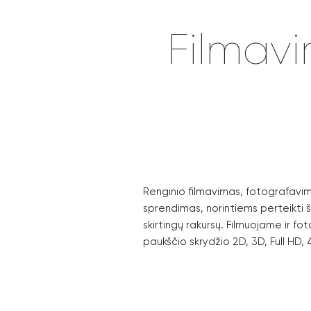
Filmavi
Renginio filmavimas, fotografavim
sprendimas, norintiems perteikti 
skirtingų rakursų. Filmuojame ir fo
paukščio skrydžio 2D, 3D, Full HD,