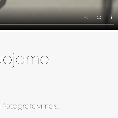
fuojame
ų fotografavimas,