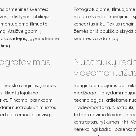
ias asmenines šventes:
Fotografuojame, filmuojame įv
s, krikštynas, jubiliejus,
miesto šventes, minėjimus, sp
 Sumontuojame filmuotą
koncertus ir kt. Tokius reng
mą. Atsižvelgdami į
žemės ar iš paukščio skrydži
vąsias idėjas, įgyvendinsime
šventės vaizdo klipą.
dimą.
tografavimas,
Nuotraukų red
videomontaža
s verslo renginius: įmonės
Renginio emocijoms perteikti
s, klientų lojalumo
medžiaga. Taikydami naujau
ir kt. Tinkamai parinkdami
technologijas, atliekame n
ndami nuotraukų, filmuotos
ir videomontažą. Nuotraukų
teikti emocijas ir visą
fotografavimo klaidos, kore
kontrastas, ryškumas ir kt.
nereikalingi kadrai, parenk