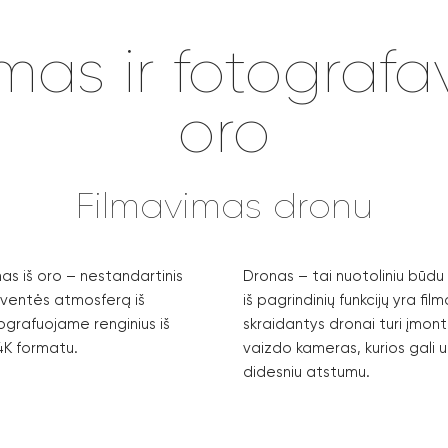
mas ir fotografa
oro
Filmavimas dronu
as iš oro – nestandartinis
Dronas – tai nuotoliniu būdu
šventės atmosferą iš
iš pagrindinių funkcijų yra film
tografuojame renginius iš
skraidantys dronai turi įmont
 4K formatu.
vaizdo kameras, kurios gali u
didesniu atstumu.