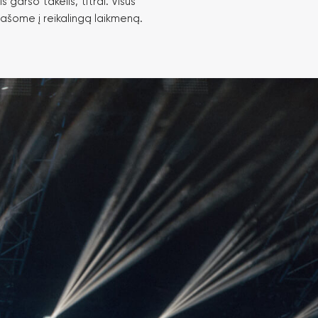
s garso takelis, titrai. Visus
rašome į reikalingą laikmeną.