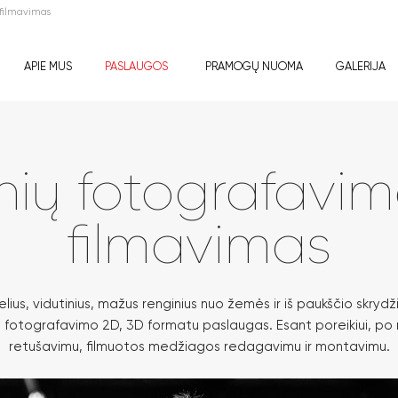
 filmavimas
APIE MUS
PASLAUGOS
PRAMOGŲ NUOMA
GALERIJA
nių fotografavim
filmavimas
ius, vidutinius, mažus renginius nuo žemės ir iš paukščio skrydž
nių fotografavimo 2D, 3D formatu paslaugas. Esant poreikiui, p
retušavimu, filmuotos medžiagos redagavimu ir montavimu.