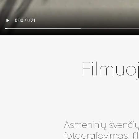
Filmuo
Asmeninių švenči
fotografavimas, f