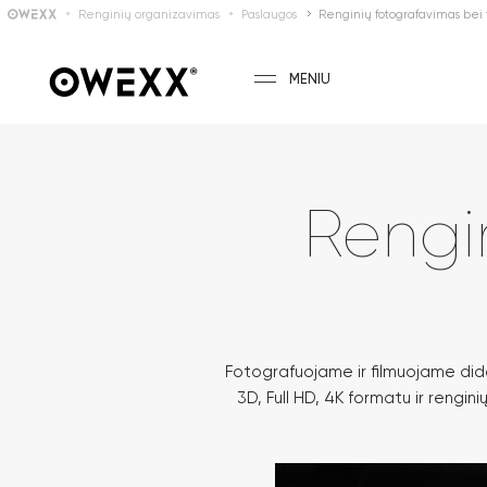
Renginių organizavimas
Paslaugos
Renginių fotografavimas bei
MENIU
Rengi
Fotografuojame ir filmuojame didel
3D, Full HD, 4K formatu ir rengi