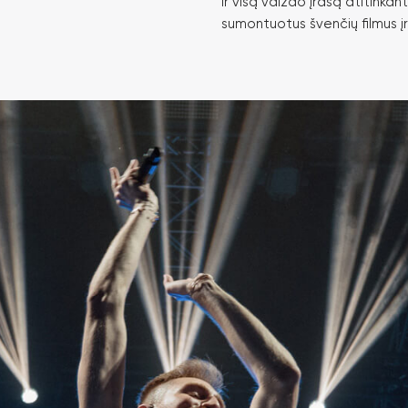
ir visą vaizdo įrašą atitinkanti
sumontuotus švenčių filmus į