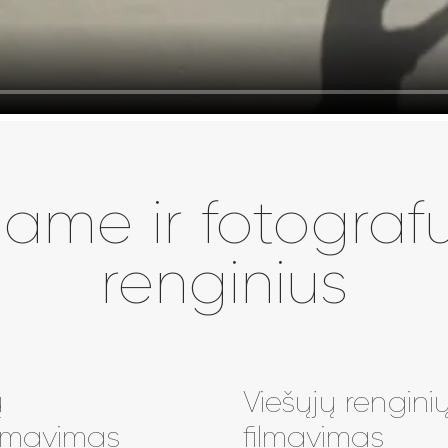
jame ir fotogra
renginius
ų
Viešųjų rengini
ilmavimas
filmavimas