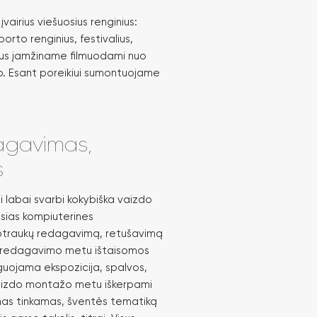
airius viešuosius renginius:
orto renginius, festivalius,
inius įamžiname filmuodami nuo
o. Esant poreikiui sumontuojame
agavimas,
s
 labai svarbi kokybiška vaizdo
sias kompiuterines
uotraukų redagavimą, retušavimą
 redagavimo metu ištaisomos
guojama ekspozicija, spalvos,
 Vaizdo montažo metu iškerpami
amas tinkamas, šventės tematiką