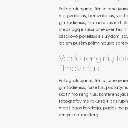
Fotografuojame, filmuojame įvair
mergvakarius, bernvakarius, vestuve
gimtadienius, šimtadienius ir kt.
medžiagą ir sukuriame šventės fil
užsakovo poreikius ir siūlydami sa
abiem pusėm priimtiniausią spren
Verslo renginių fo
filmavimas
Fotografuojame, filmuojame įvairiu
gimtadienius, furšetus, pristatymu
skatinimo renginius, konferencijas 
fotografavimo rakursą ir pasirūpi
medžiagos korekcija, padėsime per
renginio atmosferą.