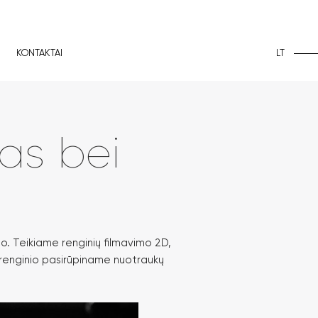
LT
KONTAKTAI
as bei
io. Teikiame renginių filmavimo 2D,
o renginio pasirūpiname nuotraukų