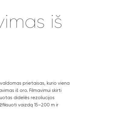
vimas iš
 valdomas prietaisas, kurio viena
avimas iš oro. Filmavimui skirti
uotas didelės rezoliucijos
žfiksuoti vaizdą 15–200 m ir