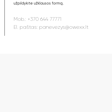
užpildykite užklausos formą.
Mob.:
+370 644 77771
El. paštas:
panevezys@owexx.lt