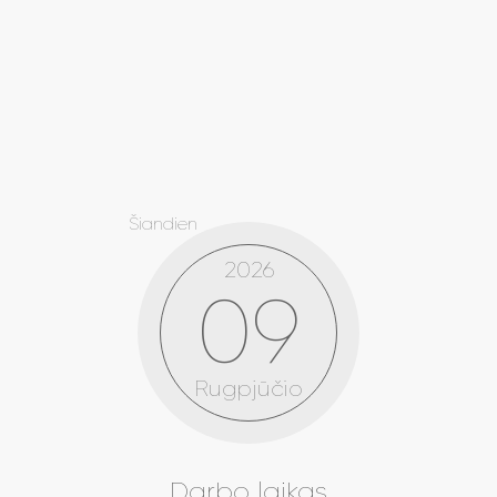
Šiandien
2026
09
Rugpjūčio
Darbo laikas