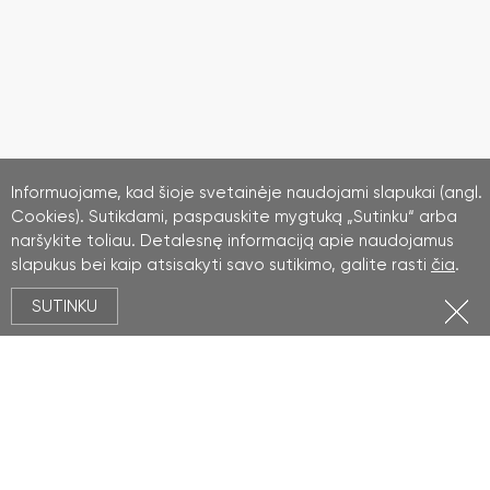
Informuojame, kad šioje svetainėje naudojami slapukai (angl.
Cookies). Sutikdami, paspauskite mygtuką „Sutinku“ arba
naršykite toliau. Detalesnę informaciją apie naudojamus
slapukus bei kaip atsisakyti savo sutikimo, galite rasti
čia
.
SUTINKU