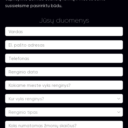
susisieksime pasirinktu būdu.
Jūsų duomenys
Kur vyks renginys?
Renginio tipas