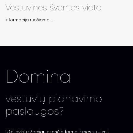
Vestuvinės šventės vieta
Informacija ruošiama...
Domina
vestuvių planavimo
paslaugos?
Užpildykite žemiau esančią formą ir mes su Jumis