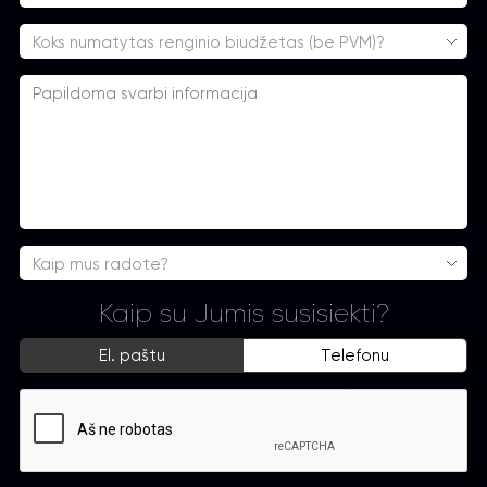
Koks numatytas renginio biudžetas (be PVM)?
Kaip mus radote?
Kaip su Jumis susisiekti?
El. paštu
Telefonu