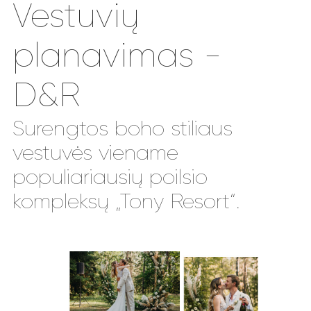
Vestuvių
planavimas -
D&R
Surengtos boho stiliaus
vestuvės viename
populiariausių poilsio
kompleksų „Tony Resort“.