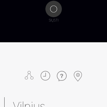
SIŲSTI
Vilnius