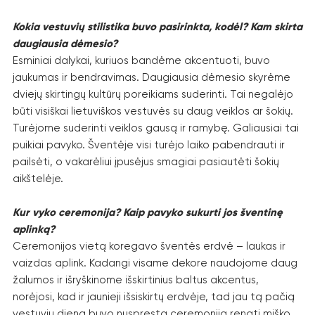
Kokia vestuvių stilistika buvo pasirinkta, kodėl? Kam skirta
daugiausia dėmesio?
Esminiai dalykai, kuriuos bandėme akcentuoti, buvo
jaukumas ir bendravimas. Daugiausia dėmesio skyrėme
dviejų skirtingų kultūrų poreikiams suderinti. Tai negalėjo
būti visiškai lietuviškos vestuvės su daug veiklos ar šokių.
Turėjome suderinti veiklos gausą ir ramybę. Galiausiai tai
puikiai pavyko. Šventėje visi turėjo laiko pabendrauti ir
pailsėti, o vakarėliui įpusėjus smagiai pasiautėti šokių
aikštelėje.
Kur vyko ceremonija? Kaip pavyko sukurti jos šventinę
aplinką?
Ceremonijos vietą koregavo šventės erdvė – laukas ir
vaizdas aplink. Kadangi visame dekore naudojome daug
žalumos ir išryškinome išskirtinius baltus akcentus,
norėjosi, kad ir jaunieji išsiskirtų erdvėje, tad jau tą pačią
vestuvių dieną buvo nuspręsta ceremoniją rengti miško