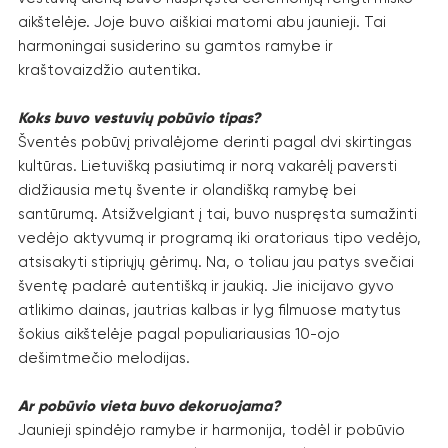
aikštelėje. Joje buvo aiškiai matomi abu jaunieji. Tai
harmoningai susiderino su gamtos ramybe ir
kraštovaizdžio autentika.
Koks buvo vestuvių pobūvio tipas?
Šventės pobūvį privalėjome derinti pagal dvi skirtingas
kultūras. Lietuvišką pasiutimą ir norą vakarėlį paversti
didžiausia metų švente ir olandišką ramybę bei
santūrumą. Atsižvelgiant į tai, buvo nuspręsta sumažinti
vedėjo aktyvumą ir programą iki oratoriaus tipo vedėjo,
atsisakyti stipriųjų gėrimų. Na, o toliau jau patys svečiai
šventę padarė autentišką ir jaukią. Jie inicijavo gyvo
atlikimo dainas, jautrias kalbas ir lyg filmuose matytus
šokius aikštelėje pagal populiariausias 10-ojo
dešimtmečio melodijas.
Ar pobūvio vieta buvo dekoruojama?
Jaunieji spindėjo ramybe ir harmonija, todėl ir pobūvio