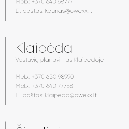
Mob.:
+370 640 68777
El. paštas:
kaunas@owexx.lt
Klaipėda
Vestuvių planavimas Klaipėdoje
Mob.:
+370 650 98990
Mob.:
+370 640 77758
El. paštas:
klaipeda@owexx.lt