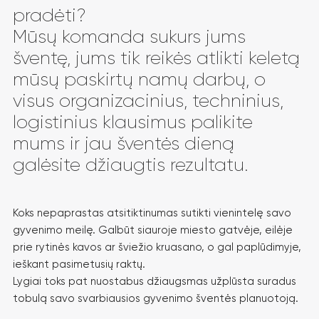
pradėti?
Mūsų komanda sukurs jums
šventę, jums tik reikės atlikti keletą
mūsų paskirtų namų darbų, o
visus organizacinius, techninius,
logistinius klausimus palikite
mums ir jau šventės dieną
galėsite džiaugtis rezultatu.
Koks nepaprastas atsitiktinumas sutikti vienintelę savo
gyvenimo meilę. Galbūt siauroje miesto gatvėje, eilėje
prie rytinės kavos ar šviežio kruasano, o gal paplūdimyje,
ieškant pasimetusių raktų.
Lygiai toks pat nuostabus džiaugsmas užplūsta suradus
tobulą savo svarbiausios gyvenimo šventės planuotoją.