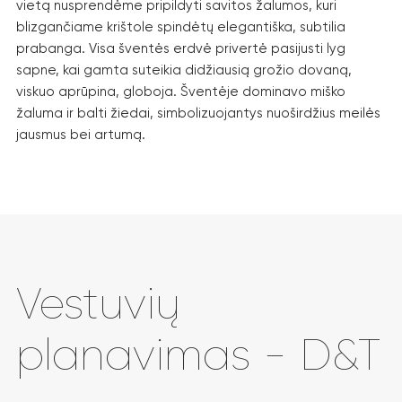
vietą nusprendėme pripildyti savitos žalumos, kuri
blizgančiame krištole spindėtų elegantiška, subtilia
prabanga. Visa šventės erdvė privertė pasijusti lyg
sapne, kai gamta suteikia didžiausią grožio dovaną,
viskuo aprūpina, globoja. Šventėje dominavo miško
žaluma ir balti žiedai, simbolizuojantys nuoširdžius meilės
jausmus bei artumą.
Vestuvių
planavimas - D&T