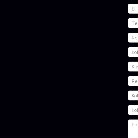
Ku
Re
Ko