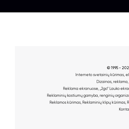
© 1995 - 20
Interneto svetainių kūrimas
,
e
Dizainas, reklama
Reklama ekranuose
,
„2go“ Lauko ekran
Reklaminių kostiumų gamyba
,
renginių organi
Reklamos kūrimas
,
Reklaminių klipų kūrimas
,
R
Konta