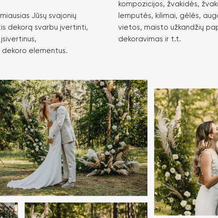
kompozicijos, žvakidės, žvak
miausias Jūsų svajonių
lemputės, kilimai, gėlės, aug
s dekorą svarbu įvertinti,
vietos, maisto užkandžių pap
įsivertinus,
dekoravimas ir t.t.
s dekoro elementus.