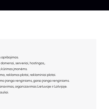
 apribojimas
.
,
domenai
,
serveriai
,
hostingas
,.
ų kūrimas įmonėms
.
ama
,
reklamos plotai
,
reklaminiai plotai
.
imo įranga renginiams
,
garso įranga renginiams
.
navimas, organizavimas Lietuvoje ir Latvijoje
.
auliai
.