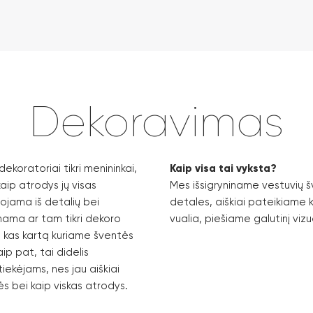
Dekoravimas
dekoratoriai tikri menininkai,
Kaip visa tai vyksta?
 kaip atrodys jų visas
Mes išsigryniname vestuvių 
ojama iš detalių bei
detales, aiškiai pateikiame kur
tinama ar tam tikri dekoro
vualia, piešiame galutinį vizu
s kas kartą kuriame šventės
aip pat, tai didelis
iekėjams, nes jau aiškiai
s bei kaip viskas atrodys.