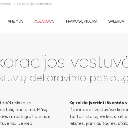
zavimas
Dekoracijos vestuvėms
APIE MUS
PASLAUGOS
PRAMOGŲ NUOMA
GALERIJA
oracijos vestu
stuvių dekoravimo paslau
todėl reikalauja ir
Ką reikia įvertinti šventės 
detalių parinkimo. Mūsų
Dekoracijos vestuvėse ką reikt
adės atrasti gražiausius ir
tentas, stalai, kėdės, stalti
stuvėms. Dekoro
lėkštės, įrankiai, taurės, stal