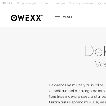
Renginių organizavimas
Paslaugos
Vestuvių planavimas, organi
MENIU
Dek
Ve
Kiekvienos vestuvės yra unikalios, 
kruopštaus bei atsakingo dekoro 
floristikos ir dekoro specialistai p
tinkamiausius sprendimus Jūsų ve