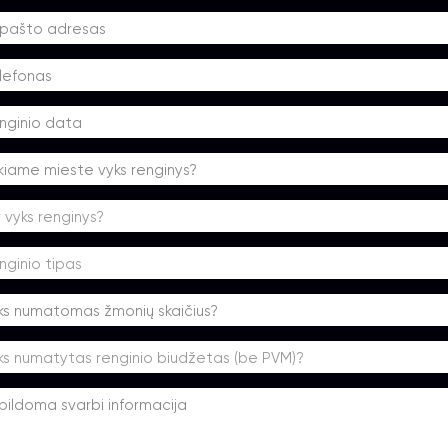
r vyks renginys?
nginio tipas
ks numatytas renginio biudžetas (be PVM)?