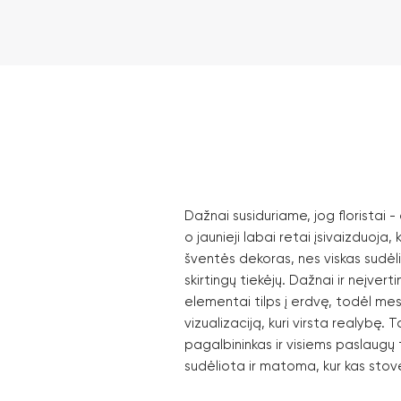
Dažnai susiduriame, jog floristai - 
o jaunieji labai retai įsivaizduoja,
šventės dekoras, nes viskas sudėli
skirtingų tiekėjų. Dažnai ir neįver
elementai tilps į erdvę, todėl me
vizualizaciją, kuri virsta realybę. T
pagalbininkas ir visiems paslaugų t
sudėliota ir matoma, kur kas stovė