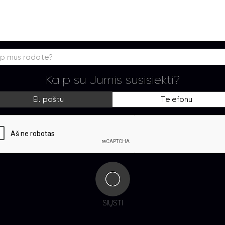
ip mus radote?
Kaip su Jumis susisiekti?
El. paštu
Telefonu
SIŲSTI