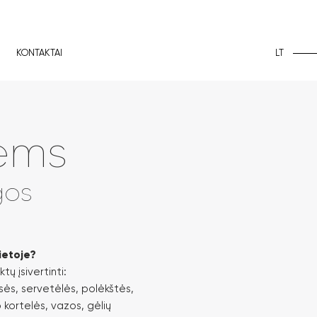
LT
KONTAKTAI
vėms
gos
vietoje?
ų įsivertinti:
esės, servetėlės, polėkštės,
o kortelės, vazos, gėlių