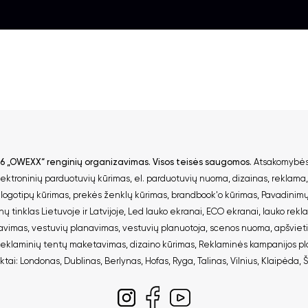
26 „OWEXX“ renginių organizavimas. Visos teisės saugomos.
Atsakomybės
lektroninių parduotuvių kūrimas
,
el. parduotuvių nuoma
,
dizainas, reklama
,
logotipų kūrimas
,
prekės ženklų kūrimas
,
brandbook'o kūrimas
,
Pavadinim
ų tinklas Lietuvoje ir Latvijoje
,
Led lauko ekranai
,
ECO ekranai
,
lauko rekl
zavimas
,
vestuvių planavimas
,
vestuvių planuotoja
,
scenos nuoma
,
apšviet
eklaminių tentų maketavimas, dizaino kūrimas
,
Reklaminės kampanijos pla
ktai
:
Londonas
,
Dublinas
,
Berlynas
,
Hofas
,
Ryga
,
Talinas
,
Vilnius
,
Klaipėda
,
Š