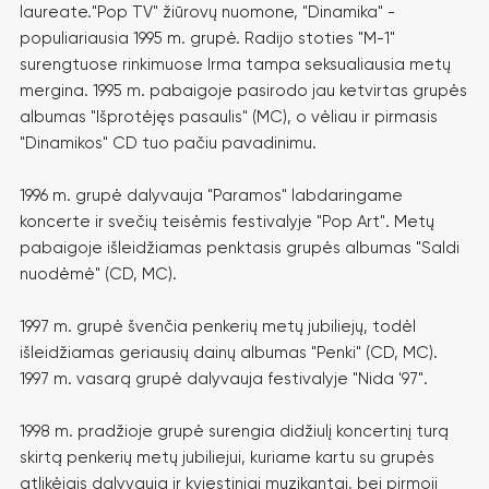
laureate."Pop TV" žiūrovų nuomone, "Dinamika" -
populiariausia 1995 m. grupė. Radijo stoties "M-1"
surengtuose rinkimuose Irma tampa seksualiausia metų
mergina. 1995 m. pabaigoje pasirodo jau ketvirtas grupės
albumas "Išprotėjęs pasaulis" (MC), o vėliau ir pirmasis
"Dinamikos" CD tuo pačiu pavadinimu.
1996 m. grupė dalyvauja "Paramos" labdaringame
koncerte ir svečių teisėmis festivalyje "Pop Art". Metų
pabaigoje išleidžiamas penktasis grupės albumas "Saldi
nuodėmė" (CD, MC).
1997 m. grupė švenčia penkerių metų jubiliejų, todėl
išleidžiamas geriausių dainų albumas "Penki" (CD, MC).
1997 m. vasarą grupė dalyvauja festivalyje "Nida '97".
1998 m. pradžioje grupė surengia didžiulį koncertinį turą
skirtą penkerių metų jubiliejui, kuriame kartu su grupės
atlikėjais dalyvauja ir kviestiniai muzikantai, bei pirmoji