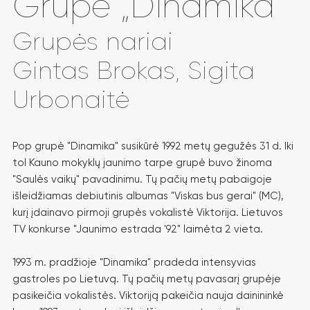
Grupė „Dinamika“​
Grupės nariai
Gintas Brokas, Sigita
Urbonaitė
Pop grupė "Dinamika" susikūrė 1992 metų gegužės 31 d. Iki
tol Kauno mokyklų jaunimo tarpe grupė buvo žinoma
"Saulės vaikų" pavadinimu. Tų pačių metų pabaigoje
išleidžiamas debiutinis albumas "Viskas bus gerai" (MC),
kurį įdainavo pirmoji grupės vokalistė Viktorija. Lietuvos
TV konkurse "Jaunimo estrada '92" laimėta 2 vieta.
1993 m. pradžioje "Dinamika" pradeda intensyvias
gastroles po Lietuvą. Tų pačių metų pavasarį grupėje
pasikeičia vokalistės. Viktoriją pakeičia nauja dainininkė