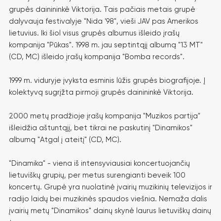
grupės dainininkė Viktorija. Tais pačiais metais grupė
dalyvauja festivalyje "Nida '98", vieši JAV pas Amerikos
lietuvius. Iki šiol visus grupės albumus išleido įrašų
kompanija "Pūkas". 1998 m. jau septintąjį albumą "13 MT"
(CD, MC) išleido įrašų kompanija "Bomba records".
1999 m. viduryje įvyksta esminis lūžis grupės biografijoje. Į
kolektyvą sugrįžta pirmoji grupės dainininkė Viktorija.
2000 metų pradžioje įrašų kompanija "Muzikos partija"
išleidžia aštuntąjį, bet tikrai ne paskutinį "Dinamikos"
albumą "Atgal į ateitį" (CD, MC).
"Dinamika" - viena iš intensyviausiai koncertuojančių
lietuviškų grupių, per metus surengianti beveik 100
koncertų. Grupė yra nuolatinė įvairių muzikinių televizijos ir
radijo laidų bei muzikinės spaudos viešnia. Nemaža dalis
įvairių metų "Dinamikos" dainų skynė laurus lietuviškų dainų