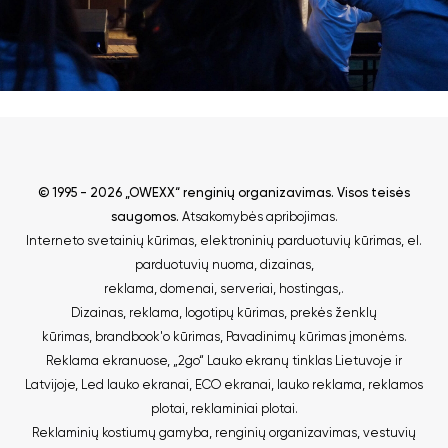
© 1995 - 2026 „OWEXX“ renginių organizavimas. Visos teisės
saugomos.
Atsakomybės apribojimas
.
Interneto svetainių kūrimas
,
elektroninių parduotuvių kūrimas
,
el.
parduotuvių nuoma
,
dizainas,
reklama
,
domenai
,
serveriai
,
hostingas
,.
Dizainas, reklama
,
logotipų kūrimas
,
prekės ženklų
kūrimas
,
brandbook'o kūrimas
,
Pavadinimų kūrimas įmonėms
.
Reklama ekranuose
,
„2go“ Lauko ekranų tinklas Lietuvoje ir
Latvijoje
,
Led lauko ekranai
,
ECO ekranai
,
lauko reklama
,
reklamos
plotai
,
reklaminiai plotai
.
Reklaminių kostiumų gamyba
,
renginių organizavimas
,
vestuvių