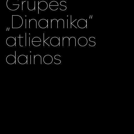
Grupės
„Dinamika“​
atliekamos
dainos