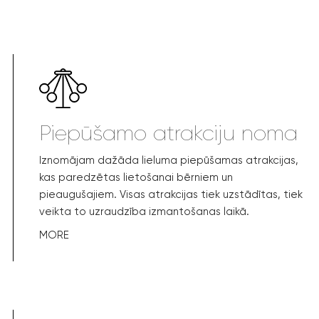
Piepūšamo atrakciju noma
Iznomājam dažāda lieluma piepūšamas atrakcijas,
kas paredzētas lietošanai bērniem un
pieaugušajiem. Visas atrakcijas tiek uzstādītas, tiek
veikta to uzraudzība izmantošanas laikā.
MORE