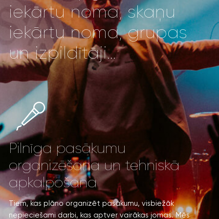
iekārtu noma, skaņu
iekārtu noma, grupas
un izpildītāji...
Pilnīga pasākumu
organizēšana un tehniskā
apkalpošana
Tiem, kas plāno organizēt pasākumu, visbiežāk
nepieciešami darbi, kas aptver vairākas jomas. Mēs