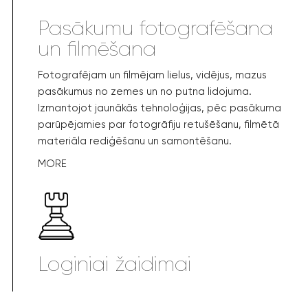
Pasākumu fotografēšana
un filmēšana
Fotografējam un filmējam lielus, vidējus, mazus
pasākumus no zemes un no putna lidojuma.
Izmantojot jaunākās tehnoloģijas, pēc pasākuma
parūpējamies par fotogrāfiju retušēšanu, filmētā
materiāla rediģēšanu un samontēšanu.
MORE
Loginiai žaidimai