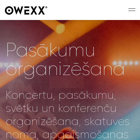
Pasākumu
organizēšana
Koncertu, pasākumu,
svētku un konferenču
organizēšana, skatuves
noma, apgaismošanas