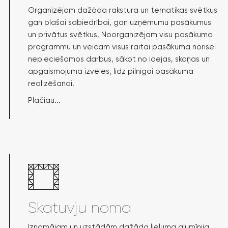
Organizējam dažāda rakstura un tematikas svētkus
gan plašai sabiedrībai, gan uzņēmumu pasākumus
un privātus svētkus. Noorganizējam visu pasākuma
programmu un veicam visus raitai pasākuma norisei
nepieciešamos darbus, sākot no idejas, skaņas un
apgaismojuma izvēles, līdz pilnīgai pasākuma
realizēšanai.
Plačiau...
Skatuvju noma
Iznomājam un uzstādām dažāda lieluma alumīnija