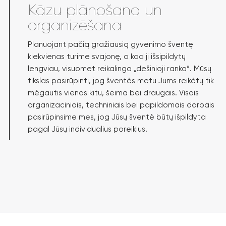
Kāzu plānošana un
organizēšana
Planuojant pačią gražiausią gyvenimo šventę
kiekvienas turime svajonę, o kad ji išsipildytų
lengviau, visuomet reikalinga „dešinioji ranka“. Mūsų
tikslas pasirūpinti, jog šventės metu Jums reikėtų tik
mėgautis vienas kitu, šeima bei draugais. Visais
organizaciniais, techniniais bei papildomais darbais
pasirūpinsime mes, jog Jūsų šventė būtų išpildyta
pagal Jūsų individualius poreikius.