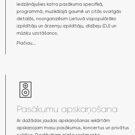
Iedziļinājušies katra pasākuma specifikā,
programmā, muzikālajā gaumē un citās svarīgās
detaļās, noorganizēsim Lietuvā vispopulārāko
izpildītāju un ārzemju izpildītāju, dīdžeju (DJ) un
mūziķu uzstāšanos.
Plačiau...
Pasākumu apskaņošana
Ar dažādas jaudas apskaņošanas iekārtām
apskaņojam masu pasākumus, koncertus un privātus
svētkus. Piedāvājam plaša sortimenta