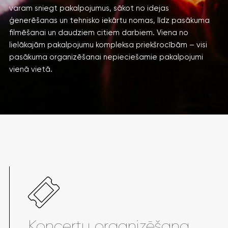
varam sniegt pakalpojumus, sākot no idejas
ģenerēšanas un tehnisko iekārtu nomas, līdz pasākuma
filmēšanai un daudziem citiem darbiem. Viena no
lielākajām pakalpojumu kompleksa priekšrocībām – visi
pasākuma organizēšanai nepieciešamie pakalpojumi
vienā vietā.
Koncertu organizēšana