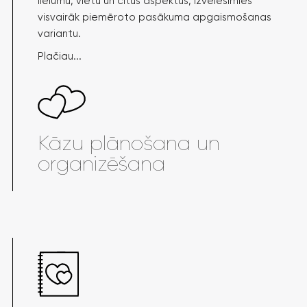
lielumu, vietu un citus aspektus, izvēlēsimies
visvairāk piemēroto pasākuma apgaismošanas
variantu.
Plačiau...
Kāzu plānošana un
organizēšana