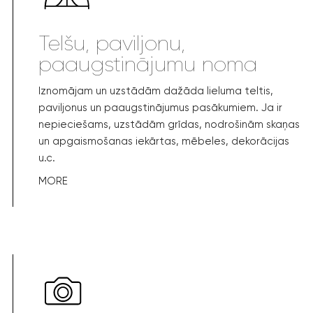
Telšu, paviljonu,
paaugstinājumu noma
Iznomājam un uzstādām dažāda lieluma teltis,
paviljonus un paaugstinājumus pasākumiem. Ja ir
nepieciešams, uzstādām grīdas, nodrošinām skaņas
un apgaismošanas iekārtas, mēbeles, dekorācijas
u.c.
MORE