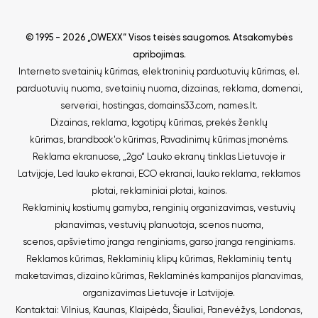
© 1995 - 2026 „OWEXX“ Visos teisės saugomos.
Atsakomybės
apribojimas
.
Interneto svetainių kūrimas
,
elektroninių parduotuvių kūrimas
,
el.
parduotuvių nuoma
,
svetainių nuoma
,
dizainas, reklama
,
domenai
,
serveriai
,
hostingas
,
domains33.com
,
names.lt
.
Dizainas, reklama
,
logotipų kūrimas
,
prekės ženklų
kūrimas
,
brandbook'o kūrimas
,
Pavadinimų kūrimas įmonėms
.
Reklama ekranuose
,
„2go“ Lauko ekranų tinklas Lietuvoje ir
Latvijoje
,
Led lauko ekranai
,
ECO ekranai
,
lauko reklama
,
reklamos
plotai
,
reklaminiai plotai
,
kainos
.
Reklaminių kostiumų gamyba
,
renginių organizavimas
,
vestuvių
planavimas
,
vestuvių planuotoja
,
scenos nuoma
,
scenos
,
apšvietimo įranga renginiams
,
garso įranga renginiams
.
Reklamos kūrimas
,
Reklaminių klipų kūrimas
,
Reklaminių tentų
maketavimas, dizaino kūrimas
,
Reklaminės kampanijos planavimas,
organizavimas Lietuvoje ir Latvijoje
.
Kontaktai
:
Vilnius
,
Kaunas
,
Klaipėda
,
Šiauliai
,
Panevėžys
,
Londonas
,