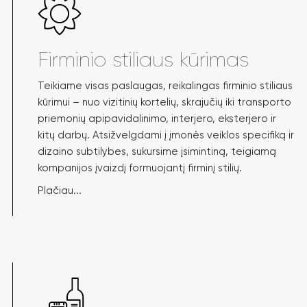
Firminio stiliaus kūrimas
Teikiame visas paslaugas, reikalingas firminio stiliaus
kūrimui – nuo vizitinių kortelių, skrajučių iki transporto
priemonių apipavidalinimo, interjero, eksterjero ir
kitų darbų. Atsižvelgdami į įmonės veiklos specifiką ir
dizaino subtilybes, sukursime įsimintiną, teigiamą
kompanijos įvaizdį formuojantį firminį stilių.
Plačiau...