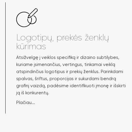
Logotipų, prekės ženklų
kūrimas
Atsižvelgę į veiklos specifiką ir dizaino subtilybes,
kuriame įsimenančius, vertingus, tinkamai veiklą
atspindinčius logotipus ir prekių ženklus. Parinkdami
spalvas, šriftus, proporcijas ir sukurdami bendrą
grafinį vaizdą, padėsime identifikuoti įmonę ir išskirti
ją iš konkurentų.
Plačiau...