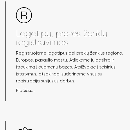
Logotipų, prekės ženklų
registravimas
Registruojame logotipus bei prekių ženklus regiono,
Europos, pasaulio mastu. Atliekame jų patikrą ir
įtraukimą į duomenų bazes. Atsižvelgę į teisinius
įstatymus, atsakingai suderiname visus su
registracija susijusius darbus.
Plačiau...