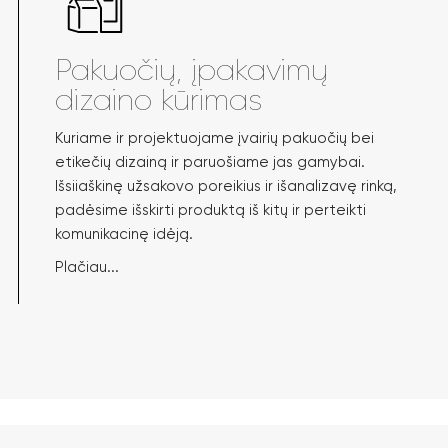
Pakuočių, įpakavimų
dizaino kūrimas
Kuriame ir projektuojame įvairių pakuočių bei
etikečių dizainą ir paruošiame jas gamybai.
Išsiiaškinę užsakovo poreikius ir išanalizavę rinką,
padėsime išskirti produktą iš kitų ir perteikti
komunikacinę idėją.
Plačiau...