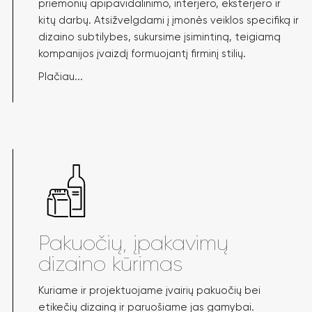
priemonių apipavidalinimo, interjero, eksterjero ir
kitų darbų. Atsižvelgdami į įmonės veiklos specifiką ir
dizaino subtilybes, sukursime įsimintiną, teigiamą
kompanijos įvaizdį formuojantį firminį stilių.
Plačiau...
Pakuočių, įpakavimų
dizaino kūrimas
Kuriame ir projektuojame įvairių pakuočių bei
etikečių dizainą ir paruošiame jas gamybai.