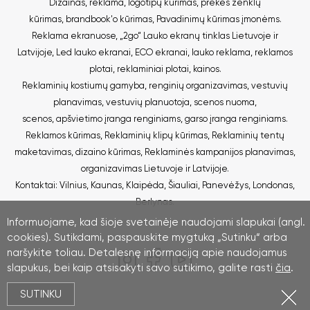
Dizainas, reklama
,
logotipų kūrimas
,
prekės ženklų
kūrimas
,
brandbook'o kūrimas
,
Pavadinimų kūrimas įmonėms
.
Reklama ekranuose
,
„2go“ Lauko ekranų tinklas Lietuvoje ir
Latvijoje
,
Led lauko ekranai
,
ECO ekranai
,
lauko reklama
,
reklamos
plotai
,
reklaminiai plotai
,
kainos
.
Reklaminių kostiumų gamyba
,
renginių organizavimas
,
vestuvių
planavimas
,
vestuvių planuotoja
,
scenos nuoma
,
scenos
,
apšvietimo įranga renginiams
,
garso įranga renginiams
.
Reklamos kūrimas
,
Reklaminių klipų kūrimas
,
Reklaminių tentų
maketavimas, dizaino kūrimas
,
Reklaminės kampanijos planavimas,
organizavimas Lietuvoje ir Latvijoje
.
Kontaktai
:
Vilnius
,
Kaunas
,
Klaipėda
,
Šiauliai
,
Panevėžys
,
Londonas
,
Berlynas.
Informuojame, kad šioje svetainėje naudojami slapukai (angl.
cookies). Sutikdami, paspauskite mygtuką „Sutinku“ arba
naršykite toliau. Detalesnę informaciją apie naudojamus
slapukus, bei kaip atsisakyti savo sutikimo, galite rasti
čia
.
SUTINKU