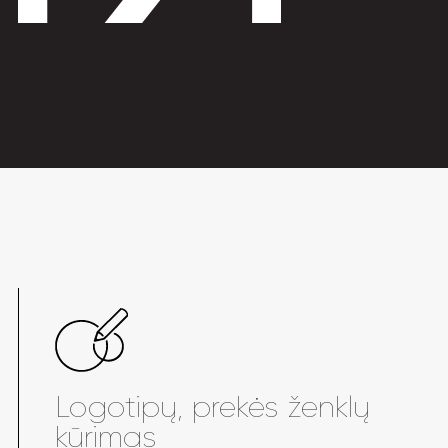
Logotipų, prekės ženklų
kūrimas