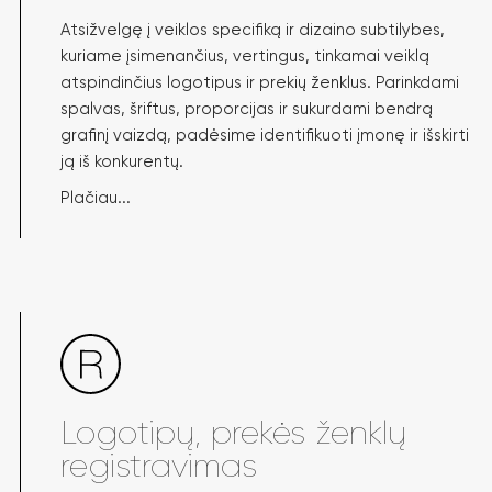
Atsižvelgę į veiklos specifiką ir dizaino subtilybes,
kuriame įsimenančius, vertingus, tinkamai veiklą
atspindinčius logotipus ir prekių ženklus. Parinkdami
spalvas, šriftus, proporcijas ir sukurdami bendrą
grafinį vaizdą, padėsime identifikuoti įmonę ir išskirti
ją iš konkurentų.
Plačiau...
Logotipų, prekės ženklų
registravimas