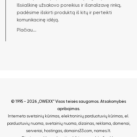
Išsiiaškinę užsakovo poreikius ir išanalizavę rinką,
padėsime išskirti produktą iš kitų ir perteikti
komunikacinę idėją.
Plačiau...
© 1995 - 2026 „OWEXX“ Visos teisės saugomos.
Atsakomybės
apribojimas
.
Interneto svetainių kūrimas
,
elektroninių parduotuvių kūrimas
,
el.
parduotuvių nuoma
,
svetainių nuoma
,
dizainas, reklama
,
domenai
,
serveriai
,
hostingas
,
domains33.com
,
names.lt
.