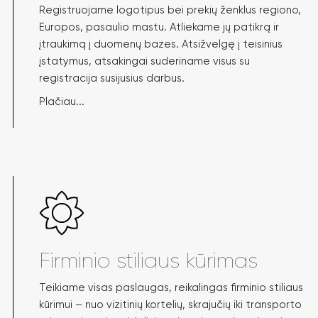
Registruojame logotipus bei prekių ženklus regiono,
Europos, pasaulio mastu. Atliekame jų patikrą ir
įtraukimą į duomenų bazes. Atsižvelgę į teisinius
įstatymus, atsakingai suderiname visus su
registracija susijusius darbus.
Plačiau...
Firminio stiliaus kūrimas
Teikiame visas paslaugas, reikalingas firminio stiliaus
kūrimui – nuo vizitinių kortelių, skrajučių iki transporto