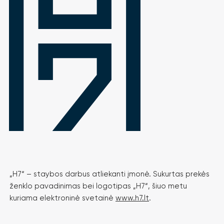
„H7“ – staybos darbus atliekanti įmonė. Sukurtas prekės
ženklo pavadinimas bei logotipas „H7“, šiuo metu
kuriama elektroninė svetainė
www.h7.lt
.