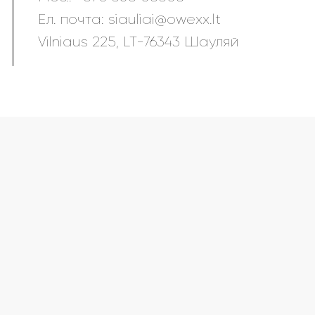
Eл. почта:
siauliai@owexx.lt
Vilniaus 225, LT-76343 Шауляй