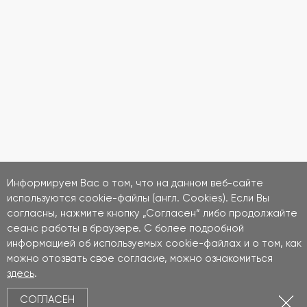
Информируем Вас о том, что на данном веб-сайте
используются cookie-файлы (англ. Cookies). Если Вы
согласны, нажмите кнопку „Согласен“ либо продолжайте
сеанс работы в браузере. С более подробной
информацией об используемых cookie-файлах и о том, как
можно отозвать свое согласие, можно ознакомиться
здесь
.
СОГЛАСЕН