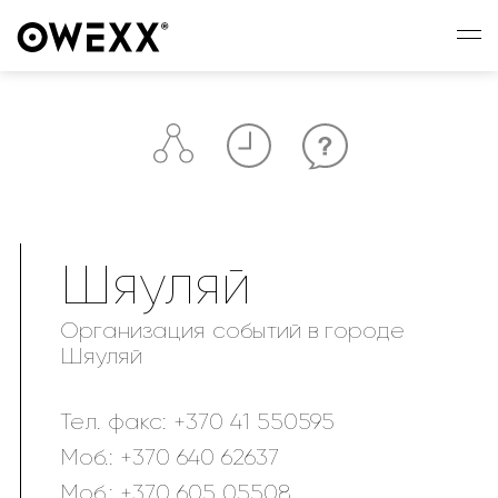
Шяуляй
Организация событий в городе
Шяуляй
Тел. факс:
+370 41 550595
Моб.:
+370 640 62637
Моб.:
+370 605 05508