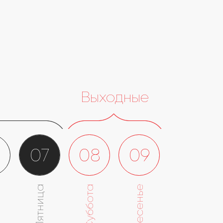
Выходные
6
07
08
09
Пятница
Суббота
Воскресенье