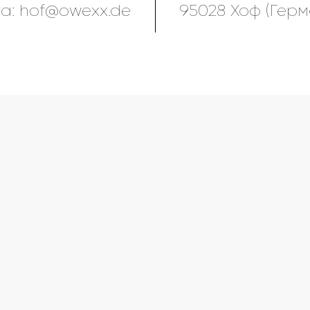
та:
hof@owexx.de
95028 Хоф (Герм