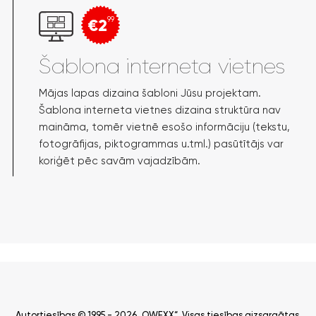
€2
99
Šablona interneta vietnes
Mājas lapas dizaina šabloni Jūsu projektam.
Šablona interneta vietnes dizaina struktūra nav
maināma, tomēr vietnē esošo informāciju (tekstu,
fotogrāfijas, piktogrammas u.tml.) pasūtītājs var
koriģēt pēc savām vajadzībām.
Autortiesības © 1995 - 2026 „OWEXX“. Visas tiesības aizsargātas.