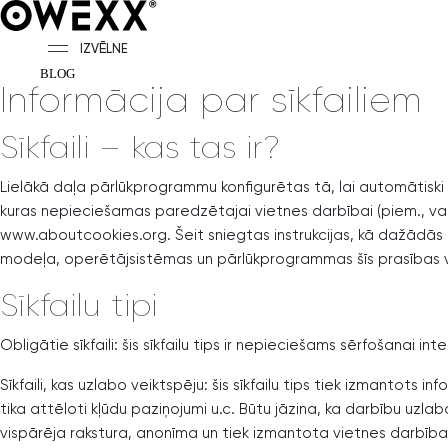
IZVĒLNE
BLOG
Informācija par sīkfailiem
Sīkfaili – kas tas ir?
Lielākā daļa pārlūkprogrammu konfigurētas tā, lai automātiski p
kuras nepieciešamas paredzētajai vietnes darbībai (piem., vair
www.aboutcookies.org. Šeit sniegtas instrukcijas, kā dažādās pā
modeļa, operētājsistēmas un pārlūkprogrammas šīs prasības va
Sīkfailu tipi
Obligātie sīkfaili: šis sīkfailu tips ir nepieciešams sērfošanai i
Sīkfaili, kas uzlabo veiktspēju: šis sīkfailu tips tiek izmanto
tika attēloti kļūdu paziņojumi u.c. Būtu jāzina, ka darbību uzla
vispārēja rakstura, anonīma un tiek izmantota vietnes darbība