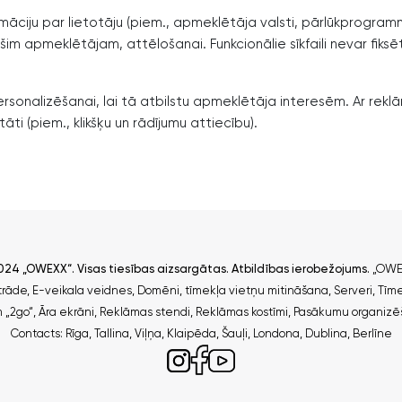
 informāciju par lietotāju (piem., apmeklētāja valsti, pārlūkprogr
šim apmeklētājam, attēlošanai. Funkcionālie sīkfaili nevar fiksēt
 personalizēšanai, lai tā atbilstu apmeklētāja interesēm. Ar rek
i (piem., klikšķu un rādījumu attiecību).
2024 „OWEXX“. Visas tiesības aizsargātas.
Atbildības ierobežojums
.
„OWEX
trāde
,
E-veikala veidnes
,
Domēni, tīmekļa vietņu mitināšana
,
Serveri
,
Tīme
 „2go“
,
Āra ekrāni
,
Reklāmas stendi
,
Reklāmas kostīmi
,
Pasākumu organizē
Contacts
:
Rīga
,
Tallina
,
Viļņa
,
Klaipēda
,
Šauļi
,
Londona
,
Dublina
,
Berlīne