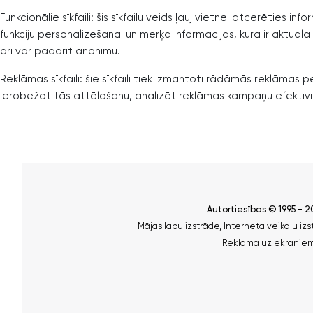
Funkcionālie sīkfaili: šis sīkfailu veids ļauj vietnei atcerēties
funkciju personalizēšanai un mērķa informācijas, kura ir aktuāla 
arī var padarīt anonīmu.
Reklāmas sīkfaili: šie sīkfaili tiek izmantoti rādāmās reklāmas
ierobežot tās attēlošanu, analizēt reklāmas kampaņu efektivitāt
Autortiesības © 1995 - 
Mājas lapu izstrāde
,
Interneta veikalu izs
Reklāma uz ekrāniem