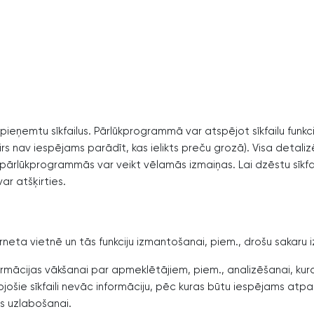
ieņemtu sīkfailus. Pārlūkprogrammā var atspējot sīkfailu funkci
s nav iespējams parādīt, kas ielikts preču grozā). Visa detali
rlūkprogrammās var veikt vēlamās izmaiņas. Lai dzēstu sīkfailus
r atšķirties.
nterneta vietnē un tās funkciju izmantošanai, piem., drošu sakaru 
ts informācijas vākšanai par apmeklētājiem, piem., analizēšanai,
bojošie sīkfaili nevāc informāciju, pēc kuras būtu iespējams atpa
s uzlabošanai.