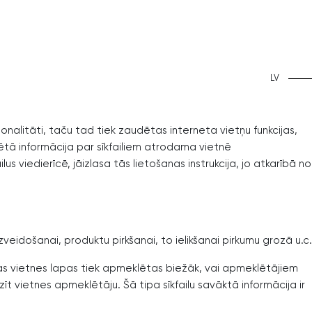
LV
onalitāti, taču tad tiek zaudētas interneta vietņu funkcijas,
zētā informācija par sīkfailiem atrodama vietnē
 viedierīcē, jāizlasa tās lietošanas instrukcija, jo atkarībā no
izveidošanai, produktu pirkšanai, to ielikšanai pirkumu grozā u.c.
 kuras vietnes lapas tiek apmeklētas biežāk, vai apmeklētājiem
zīt vietnes apmeklētāju. Šā tipa sīkfailu savāktā informācija ir