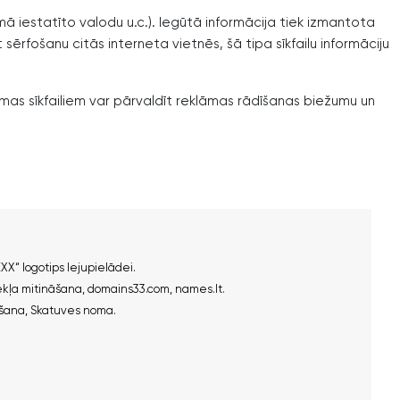
ammā iestatīto valodu u.c.). Iegūtā informācija tiek izmantota
 sērfošanu citās interneta vietnēs, šā tipa sīkfailu informāciju
lāmas sīkfailiem var pārvaldīt reklāmas rādīšanas biežumu un
X“ logotips lejupielādei.​
kļa mitināšana
,
domains33.com
,
names.lt
.
šana
,
Skatuves noma
.