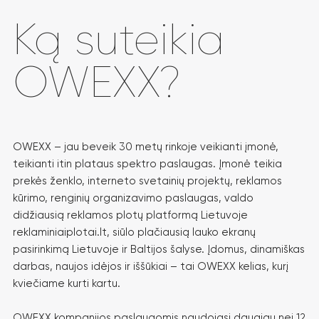
Ką suteikia
OWEXX?
OWEXX – jau beveik 30 metų rinkoje veikianti įmonė,
teikianti itin plataus spektro paslaugas. Įmonė teikia
prekės ženklo, interneto svetainių projektų, reklamos
kūrimo, renginių organizavimo paslaugas, valdo
didžiausią reklamos plotų platformą Lietuvoje
reklaminiaiplotai.lt, siūlo plačiausią lauko ekranų
pasirinkimą Lietuvoje ir Baltijos šalyse. Įdomus, dinamiškas
darbas, naujos idėjos ir iššūkiai – tai OWEXX kelias, kurį
kviečiame kurti kartu.
OWEXX kompanijos paslaugomis naudojasi daugiau nei 12