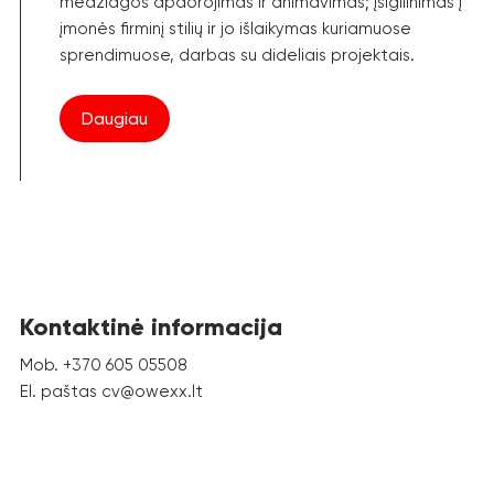
medžiagos apdorojimas ir animavimas; įsigilinimas į
įmonės firminį stilių ir jo išlaikymas kuriamuose
sprendimuose, darbas su dideliais projektais.
Daugiau
Kontaktinė informacija
Mob. +370 605 05508
El. paštas cv@owexx.lt