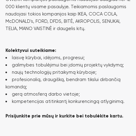
000 klientų visame pasaulyje. Teikiamomis paslaugomis
naudojasi tokios kompanijos kaip IKEA, COCA COLA,
McDONALD's, FORD, DFDS, BITĖ, AKROPOLIS, SENUKAI,
TELIA, MANO VAISTINĖ ir daugelis kitų.
Kolektyvui suteikiame:
laisvę kūrybai, idėjoms, progresui;
galimybes tobulėjimui bei įdomių projektų vykdymą;
naujų technologijų pritaikymą kūryboje;
profesionalią, draugišką, bendram tikslui dirbančią
komandą;
gerą atmosferą darbo vietoje;
kompetencijas atitinkantį konkurencingą atlyginimą.
Prisijunkite prie mūsų ir kurkite bei tobulėkite kartu.