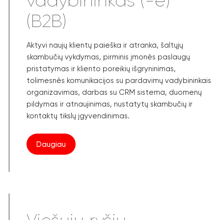
vadybininkas (-ė)
(B2B)
Aktyvi naujų klientų paieška ir atranka, šaltųjų
skambučių vykdymas, pirminis įmonės paslaugų
pristatymas ir kliento poreikių išgryninimas,
tolimesnės komunikacijos su pardavimų vadybininkais
organizavimas, darbas su CRM sistema, duomenų
pildymas ir atnaujinimas, nustatytų skambučių ir
kontaktų tikslų įgyvendinimas.
Daugiau