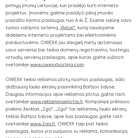
pirmųjų įmonių Lietuvoje, kuri pradėjo kurti interneto
projektus. Įmonėms galime pasiūlyti pilną įmonės
įvaizdžio kūrimo paslaugas nuo A iki Ž. Esame sukūrę savo
turinio valdymo sistemą
„RinUp“
, kurią naudojame
dideliems interneto projektams bei elektroninėms
parduotuvėms. OWEXX jau daugelį metų aptarnauja
savo serverius bei teikia domenų registravimo, hostingo,
virtualių serverių paslaugas, apie kurias galite sužinoti
svetainėje
www.owexxhosting.com
.
OWEXX teikia reklamos plotų nuomos paslaugas, siūlo
didžiausią lauko ekranų pasirinkimą Baltijos šalyse.
Daugiau informacijos apie reklamos plotus galite rasti
svetainėje
www.reklaminiaiplotai.lt
. Kompanijai priklauso
prekinis ženklas „2go“. „2go“ tai reklaminių lauko ekranų
tinklas Baltijos šalyse, apie šias paslaugas galte rasti
svetainėje
www.2go.lt
. OWEXX taip pat teikia
paslaugas, kurios yra susijusios su reklama, komunikacija,