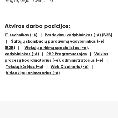
renginių organizavimu ir kt.
Atviros darbo pozicijos:
IT technikas (-ė)
|
Pardavimų vadybininkas (-ė) (B2B)
|
Šaltųjų skambučių pardavimų vadybininkas (-ė)
(B2B)
|
Viešųjų pirkimų specialistas (-ė),
vadybininkas (-ė)
|
PHP Programuotojas
|
Veiklos
procesų koordinatorius (-ė), administratorius (-ė)
|
Tekstų kūrėjas (-a)
|
Web Dizaineris (-ė)
|
Videoklipų animatorius (-ė)