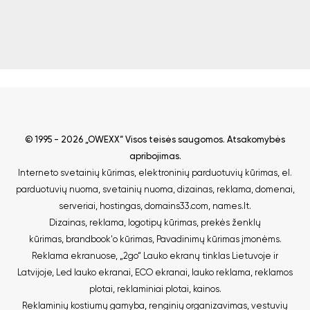
© 1995 - 2026 „OWEXX“ Visos teisės saugomos.
Atsakomybės
apribojimas
.
Interneto svetainių kūrimas
,
elektroninių parduotuvių kūrimas
,
el.
parduotuvių nuoma
,
svetainių nuoma
,
dizainas, reklama
,
domenai
,
serveriai
,
hostingas
,
domains33.com
,
names.lt
.
Dizainas, reklama
,
logotipų kūrimas
,
prekės ženklų
kūrimas
,
brandbook'o kūrimas
,
Pavadinimų kūrimas įmonėms
.
Reklama ekranuose
,
„2go“ Lauko ekranų tinklas Lietuvoje ir
Latvijoje
,
Led lauko ekranai
,
ECO ekranai
,
lauko reklama
,
reklamos
plotai
,
reklaminiai plotai
,
kainos
.
Reklaminių kostiumų gamyba
,
renginių organizavimas
,
vestuvių