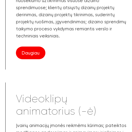
nuoseklumo užtikrinimas visuose dizaino
sprendimuose; klientų atsiųstų dizainų projektų
derinimas, dizainų projektų tikrinimas, suderintų
projektų ruošimas, įgyvendinimas; dizaino sprendimų
taikymo proceso vykdymas remiantis verslo ir
techniniais veiksniais.
Daugiau
Videoklipų
animatorius (-ė)
Įvairių animacijų įmonės reikmėms kūrimas; pateiktos