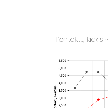
Kontaktų kiekis
5,500
JS chart by amCharts
5,000
4,500
4,000
Kontaktų skaičius
3,500
3,000
2,500