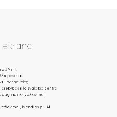
i ekrano
 x 3,9 m).
84 pikseliai.
ktų per savaitę.
 prekybos ir laisvalaikio centro
 pagrindinio įvažiavimo į
žiavimai į Islandijos pl., A1