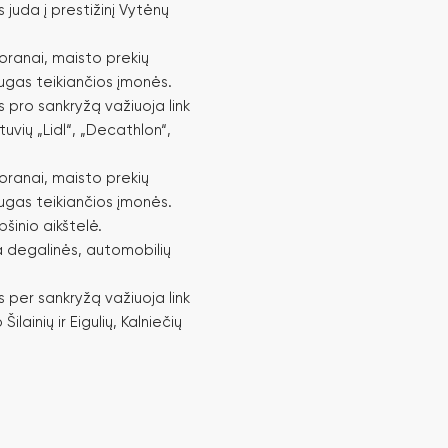
 juda į prestižinį Vytėnų
toranai, maisto prekių
ugas teikiančios įmonės.
s pro sankryžą važiuoja link
tuvių „Lidl“, „Decathlon“,
toranai, maisto prekių
ugas teikiančios įmonės.
šinio aikštelė.
a degalinės, automobilių
s per sankryžą važiuoja link
Šilainių ir Eigulių, Kalniečių