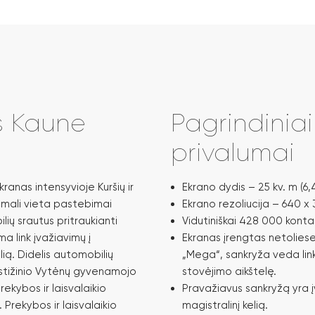
s Kaune
Pagrindinia
privalumai
anas intensyvioje Kuršių ir
Ekrano dydis – 25 kv. m (6,4
imali vieta pastebimai
Ekrano rezoliucija – 640 x 3
lių srautus pritraukianti
Vidutiniškai 428 000 konta
a link įvažiavimų į
Ekranas įrengtas netoliese
elią. Didelis automobilių
„Mega“, sankryža veda link
estižinio Vytėnų gyvenamojo
stovėjimo aikštelę.
rekybos ir laisvalaikio
Pravažiavus sankryžą yra įva
Prekybos ir laisvalaikio
magistralinį kelią.