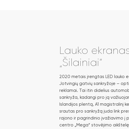
Lauko ekrana
„Šilainiai“
2020 metais įrengtas LED lauko ekr
Jotvingių gatvių sankryžoje – opt
reklamai. Tai itin didelius automobi
sankryža, kadangi pro ją važiuojam
Islandijos plentą, A1 magistralinį k
srautas pro sankryžą juda link pr
rajono ir pagrindinio įvažiavimo į p
centro „Mega“ stovėjimo aikštelę. 