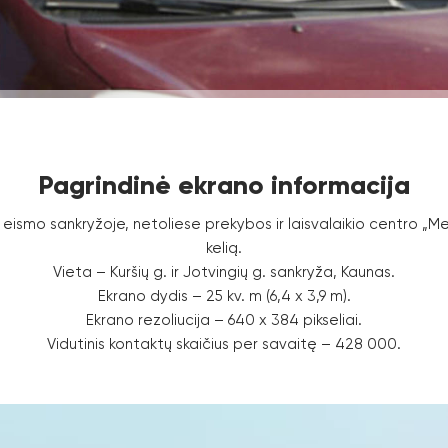
Pagrindinė ekrano informacija
eismo sankryžoje, netoliese prekybos ir laisvalaikio centro „Mega
kelią.
Vieta – Kuršių g. ir Jotvingių g. sankryža, Kaunas.
Ekrano dydis – 25 kv. m (6,4 x 3,9 m).
Ekrano rezoliucija – 640 x 384 pikseliai.
Vidutinis kontaktų skaičius per savaitę – 428 000.