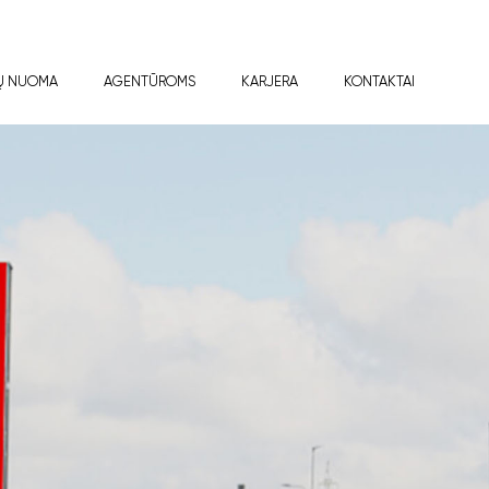
Ų NUOMA
AGENTŪROMS
KARJERA
KONTAKTAI