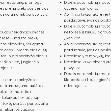
vių, restoranų, pramogų
Didelis automobilių srautas
ies prekių prekybos centras
gyvenamąjį rajoną.
važiuojama link parduotuvių
Aplink sankryžą įsikūrę res
parduotuvė, įvairias pasla
Didelis automobilių srauta
slaugas teikiančios įmonės,
netoliese įsikūrusių parduo
oliese – maisto prekių
„Senukai“.
arnos plovyklos, saugoma
Aplink sankryžą įsikūrę res
orajonas – vienas didžiausių
parduotuvė, įvairias pasla
as, o pro sankryžą didelis
Netoliese yra mokyklų, krep
niškio tilto, jungiančio
Netoliese lauko ekrano yr
orajonus.
plovyklos.
Didelis automobilių srauta
aus eismo sankryžose,
Kleboniškio tilto, jungiančio 
mą, transliuojamą aukštos
mikrorajonus.
 ekrane, mato tiek
keleiviai, tiek pėstieji.
kontaktų skaičius per savaitę
as reklamos vaizdas