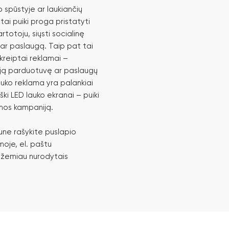
spūstyje ar laukiančių
tai puiki proga pristatyti
artotoju, siųsti socialinę
 ar paslaugą. Taip pat tai
ukreiptai reklamai –
aują parduotuvę ar paslaugų
auko reklama yra palankiai
ki LED lauko ekranai – puiki
amos kampaniją.
une rašykite puslapio
oje, el. paštu
 žemiau nurodytais