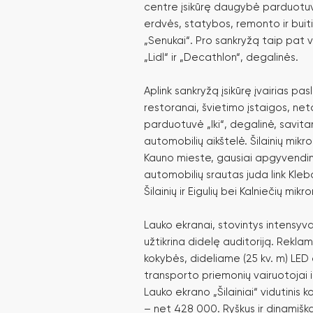
centre įsikūrę daugybė parduotu
erdvės, statybos, remonto ir buit
„Senukai“. Pro sankryžą taip pat 
„Lidl“ ir „Decathlon“, degalinės.
Aplink sankryžą įsikūrę įvairias pa
restoranai, švietimo įstaigos, net
parduotuvė „Iki“, degalinė, savit
automobilių aikštelė. Šilainių mikr
Kauno mieste, gausiai apgyvendint
automobilių srautas juda link Klebo
Šilainių ir Eigulių bei Kalniečių mikr
Lauko ekranai, stovintys intensyv
užtikrina didelę auditoriją. Rekla
kokybės, dideliame (25 kv. m) LED
transporto priemonių vairuotojai ir 
Lauko ekrano „Šilainiai“ vidutinis 
– net 428 000. Ryškus ir dinamišk