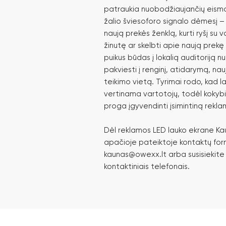
patraukia nuobodžiaujančių eismo 
žalio šviesoforo signalo dėmesį – 
naują prekės ženklą, kurti ryšį su v
žinutę ar skelbti apie naują prekę
puikus būdas į lokalią auditoriją n
pakviesti į renginį, atidarymą, n
teikimo vietą. Tyrimai rodo, kad l
vertinama vartotojų, todėl kokybiš
proga įgyvendinti įsimintiną rekl
Dėl reklamos LED lauko ekrane Ka
apačioje pateiktoje kontaktų form
kaunas@owexx.lt arba susisiekite
kontaktiniais telefonais.