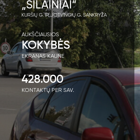
„ŠILAINIAI“
KURŠIŲ G. IR JOTVINGIŲ G. SANKRYŽA
AUKŠČIAUSIOS
KOKYBĖS
EKRANAS KAUNE
428.000
KONTAKTŲ PER SAV.