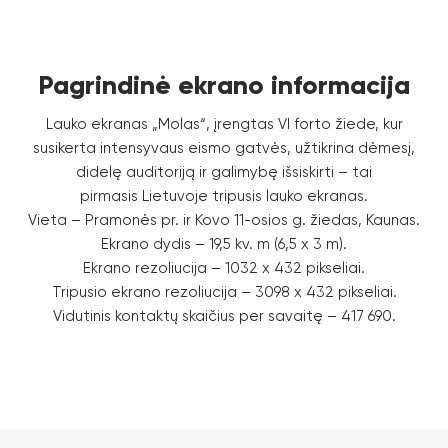
Pagrindinė ekrano informacija
Lauko ekranas „Molas“, įrengtas VI forto žiede, kur
susikerta intensyvaus eismo gatvės, užtikrina dėmesį,
didelę auditoriją ir galimybę išsiskirti – tai
TOP
pirmasis Lietuvoje tripusis lauko ekranas.
Vieta – Pramonės pr. ir Kovo 11-osios g. žiedas, Kaunas.
EKRANAS
Ekrano dydis – 19,5 kv. m (6,5 x 3 m).
KAUNE
Ekrano rezoliucija – 1032 x 432 pikseliai.
Tripusio ekrano rezoliucija – 3098 x 432 pikseliai.
Vidutinis kontaktų skaičius per savaitę – 417 690.
„MOLAS“
PRAMONĖS PR. IR KOVO 11-OSIOS G. ŽIEDAS
AUKŠČIAUSIOS