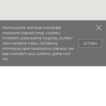
Informuojame, kad šioje svetainėje
naudojami slapukai (angl. cookies).
Sutikdami, paspauskite mygtuką „Sutinku“
arba naršykite toliau. Detalesnę
SUTINKU
informaciją apie naudojamus slapukus, bei
kaip atsisakyti savo sutikimo, galite rasti
čia
.