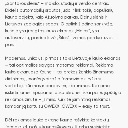
„Santakos slėnis“ – mokslo, studijų ir verslo centras.
Didelis automobilių srautas juda ir link tokių populiarių
417.690
Kauno objektų kaip Ąžuolyno parkas, Dainų slėnis ir
KONTAKTŲ PER SAV.
Lietuvos zoologijos sodas. O aplink žiedinę sankryžą,
kurioje yra įrengtas lauko ekranas „Molas“, yra
autoservisų, parduotuvė „Šilas“, įvairios parduotuvės ir
pan.
Modernus, unikalus, pirmasis toks Lietuvoje lauko ekranas
– tai optimalios sąlygos matomai reklamai. Reklama
lauko ekranuose Kaune – tai prekės ženklo žinomumo
didinimas, įmonės įvaizdžio formavimas, ryšio su
vartotoju kūrimas ir pardavimų skatinimas. Reklama
išskirtiniame tripusiame lauko ekrane tikrai paliks įspūdį, o
reklamos žinutė – įsimins. Kurkite įsimintiną reklamos
kampaniją kartu su OWEXX. OWEXX – easy to trust.
Dėl reklamos lauko ekrane Kaune rašykite kontaktų
formoje, el. paštu kaunas@owexx.lt arba susisiekite