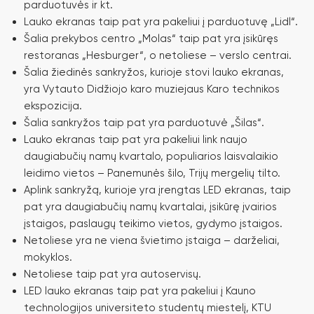
parduotuvės ir kt.
KONTAKTŲ PER SAV.
Lauko ekranas taip pat yra pakeliui į parduotuvę „Lidl“.
Šalia prekybos centro „Molas“ taip pat yra įsikūręs
restoranas „Hesburger“, o netoliese – verslo centrai.
Šalia žiedinės sankryžos, kurioje stovi lauko ekranas,
yra Vytauto Didžiojo karo muziejaus Karo technikos
ekspozicija.
Šalia sankryžos taip pat yra parduotuvė „Šilas“.
Lauko ekranas taip pat yra pakeliui link naujo
daugiabučių namų kvartalo, populiarios laisvalaikio
leidimo vietos – Panemunės šilo, Trijų mergelių tilto.
Aplink sankryžą, kurioje yra įrengtas LED ekranas, taip
pat yra daugiabučių namų kvartalai, įsikūrę įvairios
įstaigos, paslaugų teikimo vietos, gydymo įstaigos.
Netoliese yra ne viena švietimo įstaiga – darželiai,
mokyklos.
Netoliese taip pat yra autoservisų.
LED lauko ekranas taip pat yra pakeliui į Kauno
technologijos universiteto studentų miestelį, KTU