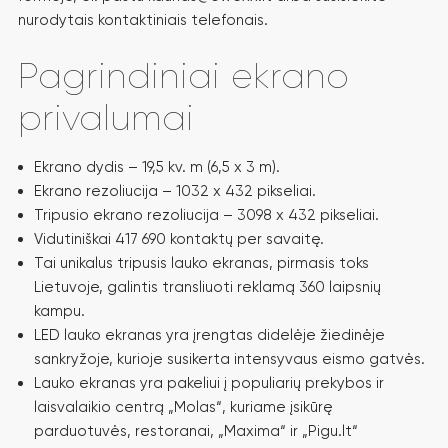
nurodytais kontaktiniais telefonais.
Pagrindiniai ekrano
TOP
EKRANAS
privalumai
KAUNE
Ekrano dydis – 19,5 kv. m (6,5 x 3 m).
Ekrano rezoliucija – 1032 x 432 pikseliai.
„MOLAS“
Tripusio ekrano rezoliucija – 3098 x 432 pikseliai.
Vidutiniškai 417 690 kontaktų per savaitę.
PRAMONĖS PR. IR KOVO 11-OSIOS G. ŽIEDAS
Tai unikalus tripusis lauko ekranas, pirmasis toks
Lietuvoje, galintis transliuoti reklamą 360 laipsnių
AUKŠČIAUSIOS
kampu.
KOKYBĖS
LED lauko ekranas yra įrengtas didelėje žiedinėje
sankryžoje, kurioje susikerta intensyvaus eismo gatvės.
EKRANAS KAUNE
Lauko ekranas yra pakeliui į populiarių prekybos ir
laisvalaikio centrą „Molas“, kuriame įsikūrę
417.690
parduotuvės, restoranai, „Maxima“ ir „Pigu.lt“