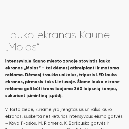
KOKYBĖS
EKRANAS KAUNE
417.690
Lauko ekranas Kaune
KONTAKTŲ PER SAV.
„Molas“
Intensyvioje Kauno miesto zonoje stovintis lauko
ekranas „Molas“ – tai dėmesį atkreipianti ir matoma
reklama. Dėmesį traukia unikalus, tripusis LED lauko
ekranas, pirmasis toks Lietuvoje. Šiame lauko ekrane
reklama gali būti transliuojama 360 laipsnių kampu,
sukuriant įsimintiną įspūdį.
VI forto žiede, kuriame yra įrengtas šis unikalus lauko
ekranas, susikerta net keturios intensyvaus eismo gatvės
– Kovo 11-osios, M. Riomerio, K. Baršausko gatvės ir