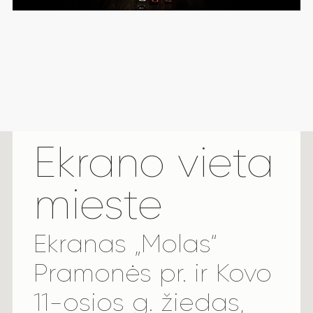
Ekrano vieta
mieste
Ekranas „Molas“
Pramonės pr. ir Kovo
11-osios g. žiedas,