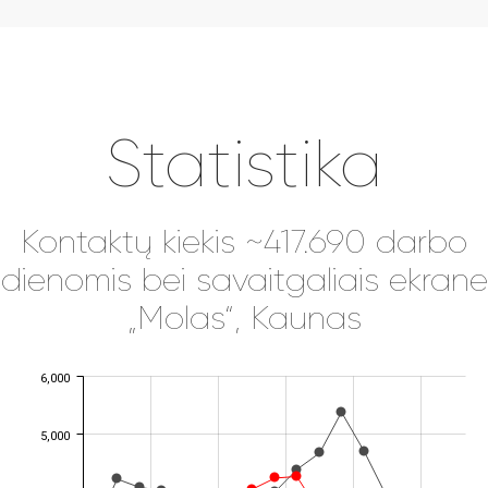
Statistika
Kontaktų kiekis ~417.690 darbo
dienomis bei savaitgaliais ekrane
„Molas“, Kaunas
6,000
JS chart by amCharts
5,000